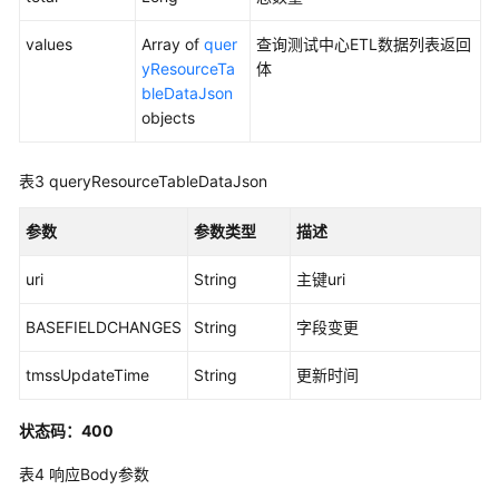
测
试
values
Array of
quer
查询测试中心ETL数据列表返回
报
yResourceTa
体
表
bleDataJson
管
objects
理
附
表3
queryResourceTableDataJson
件
管
参数
参数类型
描述
理
uri
String
主键uri
测
BASEFIELDCHANGES
试
String
字段变更
套
tmssUpdateTime
String
更新时间
管
理
状态码：400
测
表4
响应Body参数
试