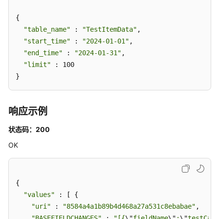
理
{

"table_name"
 : 
"TestItemData"
,

用
"start_time"
 : 
"2024-01-01"
,

例
结
"end_time"
 : 
"2024-01-31"
,

果
"limit"
 : 100

管
}
理
用
响应示例
例
模
状态码：200
板
OK
管
理
{

用
例
"values"
 : [ {

关
"uri"
 : 
"8584a4a1b89b4d468a27a531c8ebabae"
,

联
"BASEFIELDCHANGES"
 : 
"[{
\"
fieldName
\"
:
\"
testCase