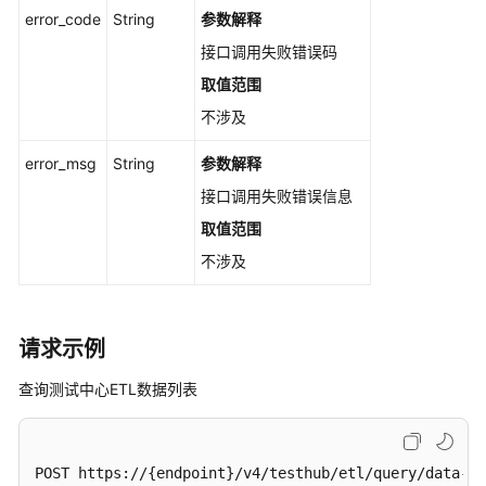
error_code
String
参数解释
户
信
接口调用失败错误码
息
取值范围
管
不涉及
理
error_msg
String
参数解释
项
目
接口调用失败错误信息
配
取值范围
置
不涉及
管
理
分
请求示例
支
迭
查询测试中心ETL数据列表
代
报
表
POST https://{endpoint}/v4/testhub/etl/query/data-li
管