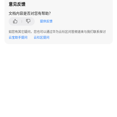
（企
意见反馈
业
文档内容是否对您有帮助？
版）
提供反馈
用
户
如您有其它疑问，您也可以通过华为云社区问答频道来与我们联系探讨
指
云宝助手提问
云社区提问
南
（基
础
版）
用
户
指
南
（企
业
版）
©2026 Huaweicloud.com 版权所有
黔ICP备20004760号-14
苏B2-20130048号