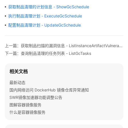
公
获取制品清理的计划信息 - ShowGcSchedule
告
执行制品清理计划 - ExecuteGcSchedule
产
配置制品清理计划 - UpdateGcSchedule
品
介
绍
上一篇：获取制品扫描的漏洞信息 - ListInstanceArtifactVulnerabilities
下一篇：查询制品清理的任务列表 - ListGcTasks
快
速
入
相关文档
门
（基
最新动态
础
国内网络访问 DockerHub 镜像仓库异常通知
版）
SWR镜像加速器功能调整公告
图解容器镜像服务
快
速
什么是容器镜像服务
入
门