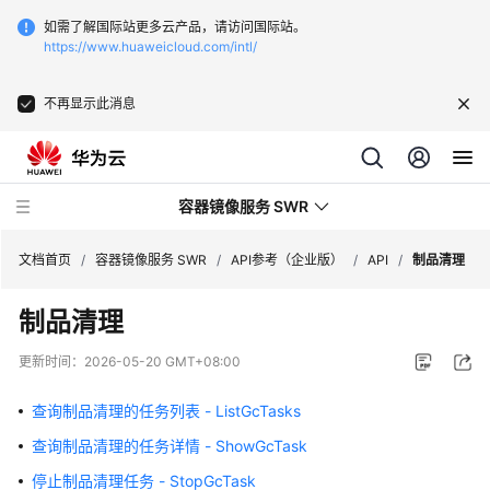
如需了解国际站更多云产品，请访问国际站。
https://www.huaweicloud.com/intl/
不再显示此消息
容器镜像服务 SWR
文档首页
/
容器镜像服务 SWR
/
API参考（企业版）
/
API
/
制品清理
制品清理
最
新
更新时间：
2026-05-20 GMT+08:00
动
态
查询制品清理的任务列表 - ListGcTasks
查询制品清理的任务详情 - ShowGcTask
服
务
停止制品清理任务 - StopGcTask