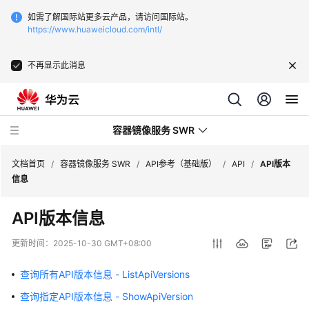
如需了解国际站更多云产品，请访问国际站。
https://www.huaweicloud.com/intl/
不再显示此消息
容器镜像服务 SWR
文档首页
/
容器镜像服务 SWR
/
API参考（基础版）
/
API
/
API版本
信息
最
API版本信息
新
动
更新时间：
2025-10-30 GMT+08:00
态
查询所有API版本信息 - ListApiVersions
服
查询指定API版本信息 - ShowApiVersion
务