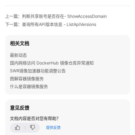
公
告
上一篇：判断共享账号是否存在- ShowAccessDomain
产
下一篇：查询所有API版本信息 - ListApiVersions
品
介
相关文档
绍
最新动态
快
国内网络访问 DockerHub 镜像仓库异常通知
速
入
SWR镜像加速器功能调整公告
门
图解容器镜像服务
（基
什么是容器镜像服务
础
版）
意见反馈
快
速
文档内容是否对您有帮助？
入
提供反馈
门