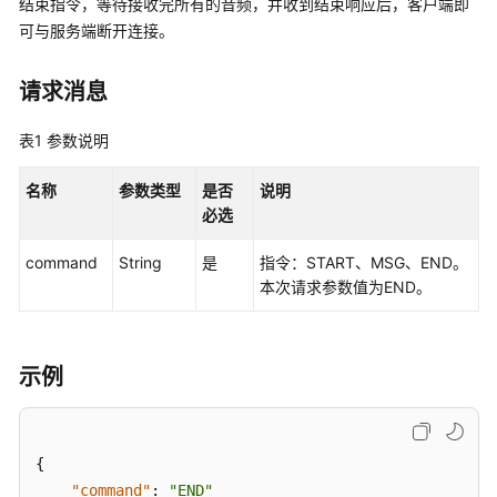
结束指令，等待接收完所有的音频，并收到结束响应后，客户端即
公
可与服务端断开连接。
告
产
请求消息
品
介
表1
参数说明
绍
名称
参数类型
是否
说明
快
必选
速
入
command
String
是
指令：START、MSG、END。
门
本次请求参数值为END。
用
户
示例
指
南
SDK
{
参
"command"
:
"END"