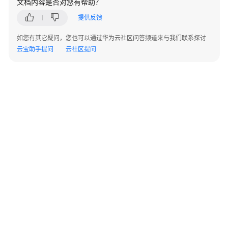
文档内容是否对您有帮助？
REST
API
提供反馈
如您有其它疑问，您也可以通过华为云社区问答频道来与我们联系探讨
如
云宝助手提问
云社区提问
何
调
用
WebSocket
API
实
时
语
音
识
别
接
口
©2026 Huaweicloud.com 版权所有
黔ICP备20004760号-14
苏B2-20130048号
A2.B1.B2-20070312
增值电信业务经营许可证：B1.B2-20200593 | 代理域名注册服务机构：新网、西数
一
电子营业执照
贵公网安备 52990002000093号