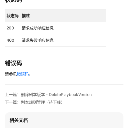
状态码
                .withRegion(SecMasterRegion.value
                .build();

状态码
描述
UpdatePlaybookVersionRequest
request
=
ne
        request.withWorkspaceId(
"{workspace_id}"
);
200
请求成功响应信息
        request.withVersionId(
"{version_id}"
);

ModifyPlaybookVersionInfo
body
=
new
Modi
400
请求失败响应信息
        body.withActionStrategy(
"sync"
);

        body.withDataobjectDelete(
true
);

        body.withDataobjectUpdate(
true
);

        body.withDataobjectCreate(
true
);

错误码
        body.withTriggerType(
"event"
);

请参见
错误码
。
        body.withRuleId(
"4185bbd2-9d18-4362-92cb-
        body.withStatus(
"UNPASSED"
);

        body.withEnabled(
true
);

        body.withRuleEnable(
true
);

上一篇：删除剧本版本 - DeletePlaybookVersion
        body.withDataclassId(
"909494e3-558e-46b6-
下一篇：剧本规则管理（待下线）
        body.withPlaybookId(
"909494e3-558e-46b6-a
        body.withWorkspaceId(
"string"
);

        body.withDescription(
"This is a descripti
相关文档
        request.withBody(body);
