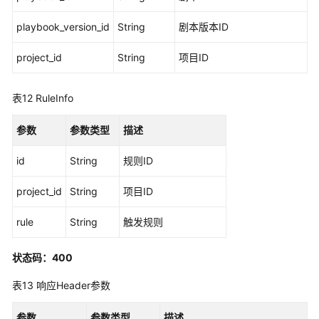
理
playbook_version_id
String
剧本版本ID
委
托
project_id
String
项目ID
管
理
表12
RuleInfo
Workbench
参数
参数类型
描述
插
id
String
规则ID
件
管
project_id
String
项目ID
理
rule
String
触发规则
操
作
状态码：400
连
接
表13
响应Header参数
管
理
参数
参数类型
描述