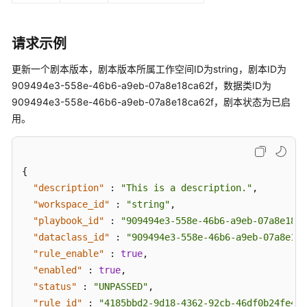
指
请求示例
标
管
更新一个剧本版本，剧本版本所属工作空间ID为string，剧本ID为
理
909494e3-558e-46b6-a9eb-07a8e18ca62f，数据类ID为
909494e3-558e-46b6-a9eb-07a8e18ca62f，剧本状态为已启
评
用。
论
字
典
{
管
"description"
:
"This is a description."
,
理
"workspace_id"
:
"string"
,
"playbook_id"
:
"909494e3-558e-46b6-a9eb-07a8e18ca
漏
"dataclass_id"
:
"909494e3-558e-46b6-a9eb-07a8e18c
洞
"rule_enable"
:
true
,
管
"enabled"
:
true
,
理
"status"
:
"UNPASSED"
,
"rule_id"
:
"4185bbd2-9d18-4362-92cb-46df0b24fe4e"