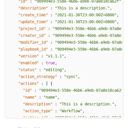
"id"
:
"909494e3-558e-46b6-a9eb-07a8e18ca62f"
,
常
"description"
:
"This is a description."
,
见
"create_time"
:
"2021-01-30T23:00:00Z+0800"
,
问
"update_time"
:
"2021-01-30T23:00:00Z+0800"
,
题
"project_id"
:
"909494e3-558e-46b6-a9eb-07a8e18c
"creator_id"
:
"909494e3-558e-46b6-a9eb-07a8e18c
视
"modifier_id"
:
"909494e3-558e-46b6-a9eb-07a8e18
频
"playbook_id"
:
"909494e3-558e-46b6-a9eb-07a8e18
帮
"version"
:
"v1.1.1"
,
助
"enabled"
:
true
,
"status"
:
"editing"
,
文
档
"action_strategy"
:
"sync"
,
下
"actions"
:
[
{
载
"id"
:
"909494e3-558e-46b6-a9eb-07a8e18ca62f"
,
"name"
:
"name"
,
"description"
:
"This is a description."
,
通
"action_type"
:
"Workflow"
,
用
"action_id"
:
"909494e3-558e-46b6-a9eb-07a8e18
参
"playbook_id"
:
"string"
,
考