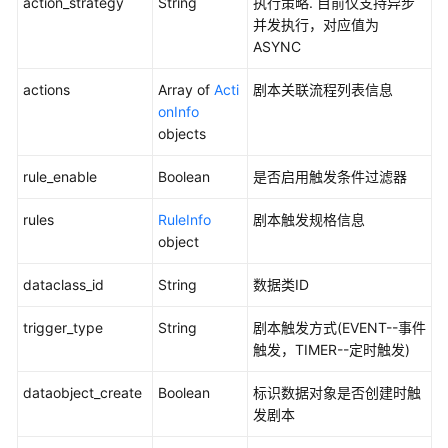
action_strategy
String
执行策略. 目前仅支持异步
（待
并发执行，对应值为
下
ASYNC
线）
actions
Array of
Acti
剧本关联流程列表信息
剧
onInfo
本
objects
打
包
rule_enable
Boolean
是否启用触发条件过滤器
管
理
rules
RuleInfo
剧本触发规格信息
object
页
面
dataclass_id
String
数据类ID
布
局
trigger_type
String
剧本触发方式(EVENT--事件
触发，TIMER--定时触发)
安
全
dataobject_create
Boolean
标识数据对象是否创建时触
报
发剧本
告