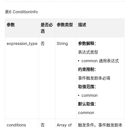
数
据
表6
ConditionInfo
类
字
参数
是否必
参数类型
描述
段
选
数
expression_type
否
String
参数解释：
据
表达式类型
类
类
common 通用表达式
型
约束限制：
事件触发剧本必填
资
产
取值范围：
管
common
理
默认取值：
流
common
程
管
conditions
否
Array of
触发条件。事件触发剧本