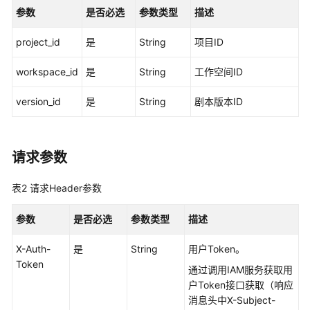
指
参数
是否必选
参数类型
描述
南
project_id
是
String
项目ID
最
佳
workspace_id
是
String
工作空间ID
实
践
version_id
是
String
剧本版本ID
API
参
请求参数
考
表2
请求Header参数
使
用
参数
是否必选
参数类型
描述
前
必
X-Auth-
是
String
用户Token。
读
Token
通过调用IAM服务获取用
户Token接口获取（响应
API
消息头中X-Subject-
概