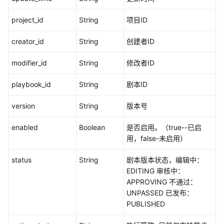
剧
本
project_id
String
项目ID
实
例
creator_id
String
创建者ID
管
理
modifier_id
String
修改者ID
剧
playbook_id
String
剧本ID
本
审
version
String
版本号
核
管
enabled
Boolean
是否启用。（true--已启
理
用，false-未启用）
status
String
剧本版本状态，编辑中：
剧
EDITING 审核中：
本
APPROVING 不通过：
动
UNPASSED 已发布：
作
PUBLISHED
管
理