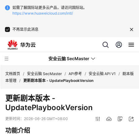
如需了解国际站更多云产品，请访问国际站。
https://www.huaweicloud.com/intl/
不再显示此消息
安全云脑 SecMaster
文档首页
/
安全云脑 SecMaster
/
API参考
/
安全云脑 API V1
/
剧本版
本管理
/
更新剧本版本 - UpdatePlaybookVersion
最
更新剧本版本 -
新
UpdatePlaybookVersion
动
态
更新时间：
2026-06-26 GMT+08:00
技
功能介绍
术