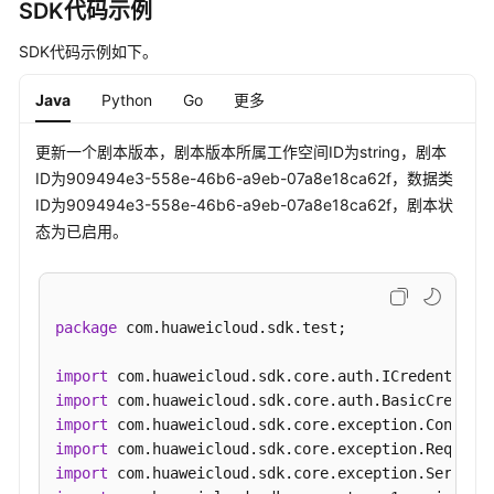
SDK代码示例
"playbook_version_id"
:
"string"
,
"project_id"
:
"string"
产
SDK代码示例如下。
}
]
,
品
术
"rule_enable"
:
true
,
Java
Python
Go
更多
语
"rules"
:
{
"id"
:
"909494e3-558e-46b6-a9eb-07a8e18ca62f"
,
更新一个剧本版本，剧本版本所属工作空间ID为string，剧本
责
"project_id"
:
"909494e3-558e-46b6-a9eb-07a8e1
ID为909494e3-558e-46b6-a9eb-07a8e18ca62f，数据类
任
"rule"
:
"909494e3-558e-46b6-a9eb-07a8e18ca62f
ID为909494e3-558e-46b6-a9eb-07a8e18ca62f，剧本状
共
}
,
态为已启用。
担
"dataclass_id"
:
"909494e3-558e-46b6-a9eb-07a8e1
"trigger_type"
:
"event"
,
云
"dataobject_create"
:
true
,
服
package
 com.huaweicloud.sdk.test;

"dataobject_update"
:
true
,
务
"dataobject_delete"
:
true
,
等
import
"version_type"
:
1
,
级
import
"rule_id"
:
"string"
,
协
import
议
"dataclass_name"
:
"string"
,
import
（SLA）
"approve_name"
:
"string"
import
}