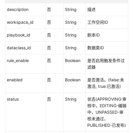
租
description
户
否
String
描述
采
workspace_id
否
String
工作空间ID
集
playbook_id
否
String
剧本ID
节
点
dataclass_id
否
String
数据类ID
管
理
rule_enable
否
Boolean
是否启用触发条件过
滤器
组
件
enabled
否
Boolean
是否激活。(false:未
管
激活, true:已激活)
理
status
否
String
状态(APPROVING:审
告
核中，EDITING-编辑
警
中，UNPASSED-审
规
核未通过，
则
PUBLISHED-已发布)
管