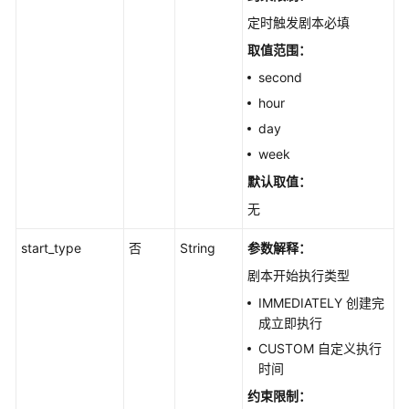
管
定时触发剧本必填
理
取值范围：
告
second
警
hour
管
理
day
week
事
默认取值：
件
管
无
理
start_type
否
String
参数解释：
威
剧本开始执行类型
胁
IMMEDIATELY 创建完
情
成立即执行
报
CUSTOM 自定义执行
管
时间
理
约束限制：