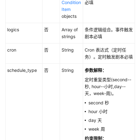
理
Condition
必填
Item
流
objects
程
logics
否
Array of
条件逻辑组合。事件触发
版
strings
剧本必填
本
管
cron
否
String
Cron 表达式（定时任
理
务）。定时触发剧本必填
流
schedule_type
否
String
参数解释：
程
打
定时重复类型(second--
包
秒, hour--小时,day--
管
天，week-周)。
理
second 秒
hour 小时
流
day 天
程
实
week 周
例
约束限制：