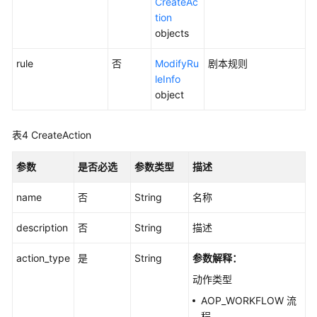
CreateAc
云
tion
日
objects
志
资
rule
否
ModifyRu
剧本规则
源
leInfo
object
监
控
表4
CreateAction
数
据
参数
是否必选
参数类型
描述
管
道
name
否
String
名称
description
查
否
String
描述
询
action_type
是
String
参数解释：
分
析
动作类型
AOP_WORKFLOW 流
查
程