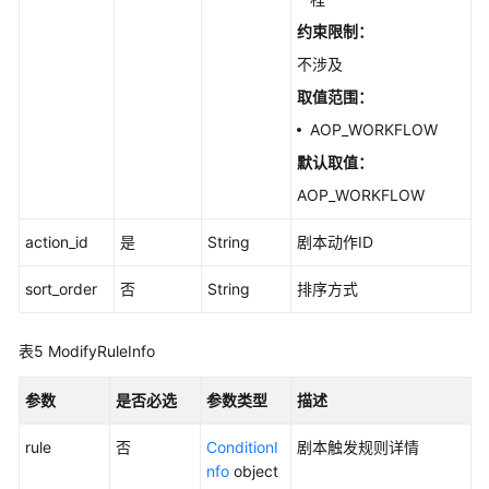
询
约束限制：
条
件
不涉及
取值范围：
数
AOP_WORKFLOW
据
投
默认取值：
递
AOP_WORKFLOW
分
action_id
是
String
剧本动作ID
析
查
sort_order
否
String
排序方式
询
表5
ModifyRuleInfo
数
据
类
参数
是否必选
参数类型
描述
管
rule
理
否
ConditionI
剧本触发规则详情
nfo
object