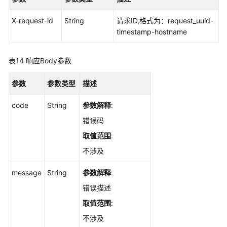
附
X-request-id
String
请求ID,格式为：request_uuid-
件
timestamp-hostname
管
理
表14
响应Body参数
插
件
参数
参数类型
描述
配
置
code
String
参数解释
:
模
错误码
板
取值范围
:
管
理
不涉及
计
message
String
参数解释
:
量
错误描述
计
取值范围
:
费
管
不涉及
理