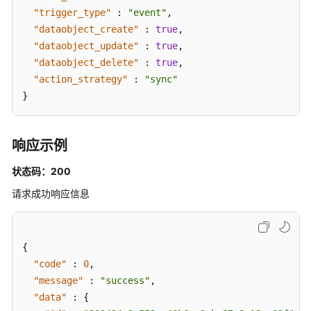
安
"trigger_type"
:
"event"
,
全
"dataobject_create"
:
true
,
云
"dataobject_update"
:
true
,
脑
API
"dataobject_delete"
:
true
,
V2
"action_strategy"
:
"sync"
}
权
限
和
响应示例
授
权
状态码：200
项
请求成功响应信息
附
录
{
SDK
"code"
:
0
,
参
"message"
:
"success"
,
考
"data"
:
{