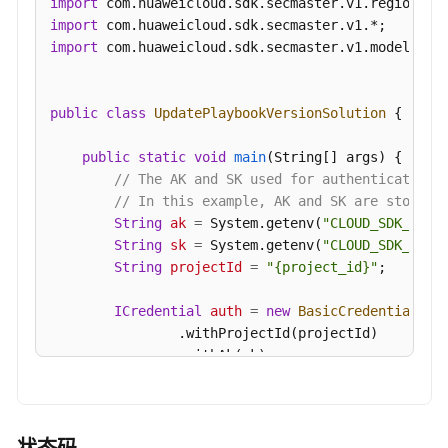
import
白
}
import
皮
import
 com.huaweicloud.sdk.secmaster.v1.model.*;

书
资
源
public
class
UpdatePlaybookVersionSolution
 {

支
public
static
void
main
(String[] args)
 {

持
// The AK and SK used for authentication 
区
// In this example, AK and SK are stored 
域
String
ak
=
 System.getenv(
"CLOUD_SDK_AK"
);
String
sk
=
 System.getenv(
"CLOUD_SDK_SK"
);
系
String
projectId
=
"{project_id}"
;

统
权
ICredential
auth
=
new
BasicCredentials
()

限
                .withProjectId(projectId)

                .withAk(ak)

                .withSk(sk);

SecMasterClient
client
=
 SecMasterClient.n
                .withCredential(auth)
