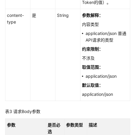
Token的值）。
览
content-
是
String
参数解释：
如
type
何
内容类型
调
application/json 普通
用
API请求的类型
API
约束限制：
安
不涉及
全
取值范围：
云
application/json
脑
API
默认取值：
V1
application/json
分
类
表3
请求Body参数
映
射
参数
是否必
参数类型
描述
选