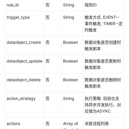
理
rule_id
否
String
规则ID
数
trigger_type
否
String
触发方式. EVENT--
据
事件触发, TIMER--定
空
时触发
间
管
dataobject_create
否
Boolean
数据对象是否创建时
理
触发剧本
管
dataobject_update
否
Boolean
数据对象是否更新时
道
触发剧本
管
理
dataobject_delete
否
Boolean
数据对象是否删除时
触发剧本
云
action_strategy
否
String
执行策略. 目前仅支
服
持异步并发执行，对
务
应值为ASYNC
接
入
actions
否
Array of
关联流程列表