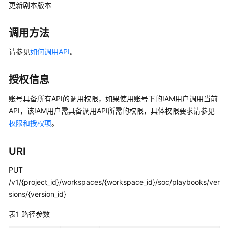
画
更新剧本版本
册
调用方法
产
品
请参见
如何调用API
。
介
绍
授权信息
计
账号具备所有API的调用权限，如果使用账号下的IAM用户调用当前
费
API，该IAM用户需具备调用API所需的权限，具体权限要求请参见
说
权限和授权项
。
明
URI
快
速
PUT
入
/v1/{project_id}/workspaces/{workspace_id}/soc/playbooks/ver
门
sions/{version_id}
用
表1
路径参数
户