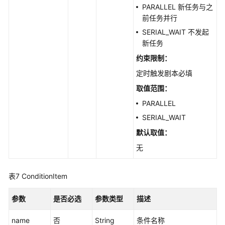
PARALLEL 新任务与之
前任务并行
查
SERIAL_WAIT 不发起
询
新任务
剧
本
约束限制：
版
定时触发剧本必填
本
列
取值范围：
表
PARALLEL
-
SERIAL_WAIT
ListPlaybookVersions
默认取值：
创
无
建
剧
表7
ConditionItem
本
版
参数
是否必选
参数类型
描述
本
-
name
否
String
条件名称
CreatePlaybookVersion