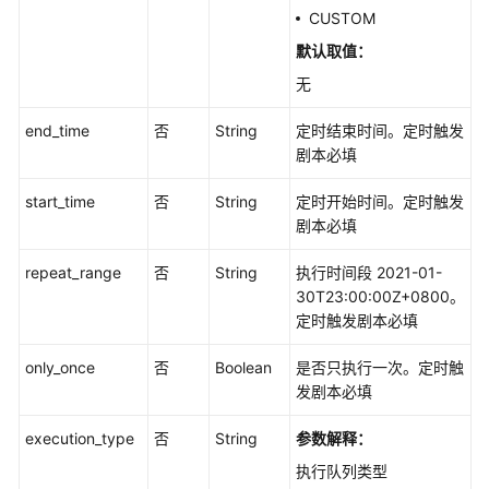
剧
CUSTOM
本
管
默认取值：
理
无
剧
end_time
否
String
定时结束时间。定时触发
本
剧本必填
版
本
start_time
否
String
定时开始时间。定时触发
管
剧本必填
理
repeat_range
否
String
执行时间段 2021-01-
克
30T23:00:00Z+0800。
隆
定时触发剧本必填
剧
本
only_once
否
Boolean
是否只执行一次。定时触
及
发剧本必填
版
execution_type
本
否
String
参数解释：
-
执行队列类型
CopyPlaybookVersion