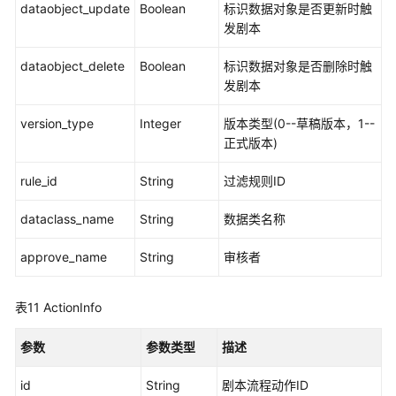
dataobject_update
Boolean
标识数据对象是否更新时触
目
发剧本
录
定
dataobject_delete
Boolean
标识数据对象是否删除时触
制
发剧本
version_type
指
Integer
版本类型(0--草稿版本，1--
标
正式版本)
定
rule_id
String
过滤规则ID
义
dataclass_name
String
数据类名称
任
务
approve_name
String
审核者
中
心
表11
ActionInfo
应
急
参数
参数类型
描述
策
略
id
String
剧本流程动作ID