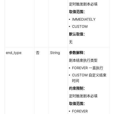
事
定时触发剧本必填
件
取值范围：
关
系
IMMEDIATELY
管
CUSTOM
理
默认取值：
泛
无
安
全
end_type
否
String
参数解释：
应
剧本结束执行类型
用
FOREVER 一直执行
数
CUSTOM 自定义结束
据
时间
对
约束限制：
象
定时触发剧本必填
管
理
取值范围：
FOREVER