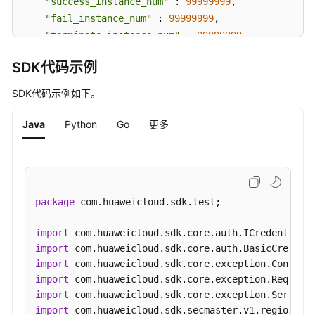
"success_instance_num"
 : 
99999999
,

本
"fail_instance_num"
 : 
99999999
,

运
"terminate_instance_num"
 : 
99999999
,

行
"running_instance_num"
 : 
99999999
监
SDK代码示例
  }

控
}
-
SDK代码示例如下。
ShowPlaybookMonitors
Java
Python
Go
更多
剧
本
数
据
统
package
 com.huaweicloud.sdk.test;

计
-
import
ShowPlaybookStatistics
import
import
查
import
询
import
剧
import