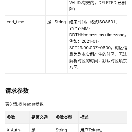
用
VALID:有效的，DELETED:已删
API
除）
安
end_time
是
String
结束时间。格式ISO8601：
全
YYYY-MM-
云
DDTHH:mm:ss.ms+timezone。
脑
例如：2021-01-
API
30T23:00:00Z+0800。时区信
V1
息为剧本实例产生的时区，无法
解析时区的时间，默认时区填东
分
八区。
类
映
射
请求参数
租
表3
请求Header参数
户
采
参数
是否必选
参数类型
描述
集
X-Auth-
是
String
用户Token。