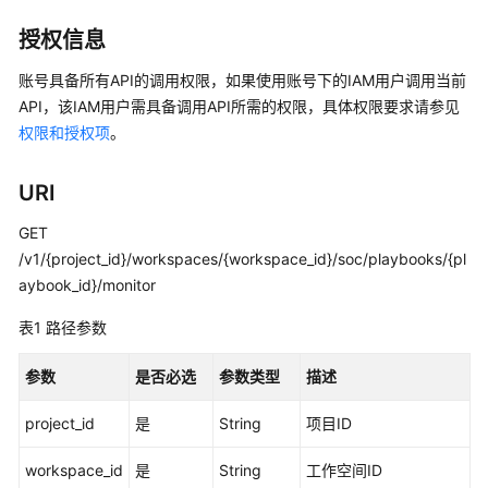
介
绍
授权信息
计
账号具备所有API的调用权限，如果使用账号下的IAM用户调用当前
费
API，该IAM用户需具备调用API所需的权限，具体权限要求请参见
说
权限和授权项
。
明
URI
快
速
GET
入
/v1/{project_id}/workspaces/{workspace_id}/soc/playbooks/{pl
门
aybook_id}/monitor
用
表1
路径参数
户
指
参数
是否必选
参数类型
描述
南
project_id
是
String
项目ID
最
佳
workspace_id
是
String
工作空间ID