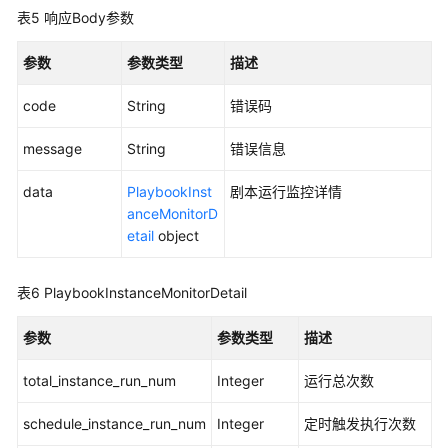
表5
响应Body参数
监
控
参数
参数类型
描述
数
code
String
错误码
据
管
message
String
错误信息
道
data
PlaybookInst
剧本运行监控详情
查
anceMonitorD
询
etail
object
分
析
表6
PlaybookInstanceMonitorDetail
查
询
参数
参数类型
描述
条
件
total_instance_run_num
Integer
运行总次数
schedule_instance_run_num
Integer
定时触发执行次数
数
据