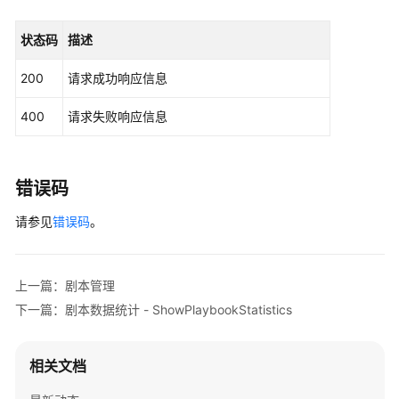
ShowPlaybook
                .withRegion(SecMasterRegion.value
                .build();

状态码
描述
ShowPlaybookMonitorsRequest
request
=
new
删
        request.withWorkspaceId(
"{workspace_id}"
);
除
200
请求成功响应信息
        request.withPlaybookId(
"{playbook_id}"
);

剧
try
 {

本
400
请求失败响应信息
ShowPlaybookMonitorsResponse
response
-
            System.out.println(response.toString()
DeletePlaybook
        } 
catch
 (ConnectionException e) {

            e.printStackTrace();

错误码
修
        } 
catch
 (RequestTimeoutException e) {

改
请参见
错误码
。
            e.printStackTrace();

剧
        } 
catch
 (ServiceResponseException e) {

本
            e.printStackTrace();

-
            System.out.println(e.getHttpStatusCode
UpdatePlaybook
上一篇：剧本管理
            System.out.println(e.getRequestId());

下一篇：剧本数据统计 - ShowPlaybookStatistics
            System.out.println(e.getErrorCode());

剧
            System.out.println(e.getErrorMsg());

本
        }

版
相关文档
    }

本