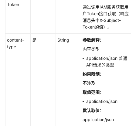
节
Token
通过调用IAM服务获取用
点
户Token接口获取（响应
管
消息头中X-Subject-
理
Token的值）。
组
content-
是
String
参数解释：
件
type
管
内容类型
理
application/json 普通
API请求的类型
告
约束限制：
警
规
不涉及
则
取值范围：
管
application/json
理
默认取值：
数
application/json
据
空
间