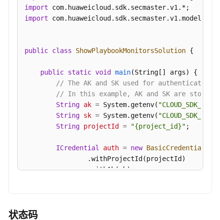
本
import
列
import
 com.huaweicloud.sdk.secmaster.v1.model.*;

表
-
ListPlaybooks
public
class
ShowPlaybookMonitorsSolution
 {

创
public
static
void
main
(String[] args)
 {

建
// The AK and SK used for authentication 
剧
// In this example, AK and SK are stored 
本
String
ak
=
 System.getenv(
"CLOUD_SDK_AK"
);
-
String
sk
=
 System.getenv(
"CLOUD_SDK_SK"
);
CreatePlaybook
String
projectId
=
"{project_id}"
;

查
ICredential
auth
=
new
BasicCredentials
()

询
                .withProjectId(projectId)

剧
                .withAk(ak)

本
                .withSk(sk);

详
情
SecMasterClient
client
=
 SecMasterClient.n
-
                .withCredential(auth)

状态码