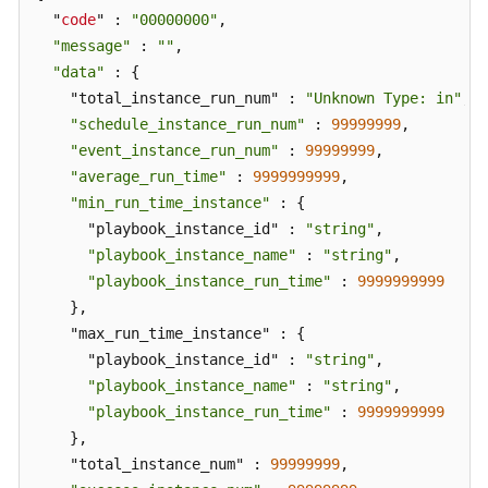
  "
code
" : 
"00000000"
,

泛
"message"
 : 
""
,

安
"data"
 : {

全
    "total_instance_run_num" : 
"Unknown Type: in"
,

应
"schedule_instance_run_num"
 : 
99999999
,

用
"event_instance_run_num"
 : 
99999999
,

"average_run_time"
 : 
9999999999
,

数
"min_run_time_instance"
 : {

据
      "playbook_instance_id" : 
"string"
,

对
"playbook_instance_name"
 : 
"string"
,

象
"playbook_instance_run_time"
 : 
9999999999
管
    },

理
    "max_run_time_instance" : {

剧
      "playbook_instance_id" : 
"string"
,

本
"playbook_instance_name"
 : 
"string"
,

管
"playbook_instance_run_time"
 : 
9999999999
理
    },

    "total_instance_num" : 
99999999
,

剧