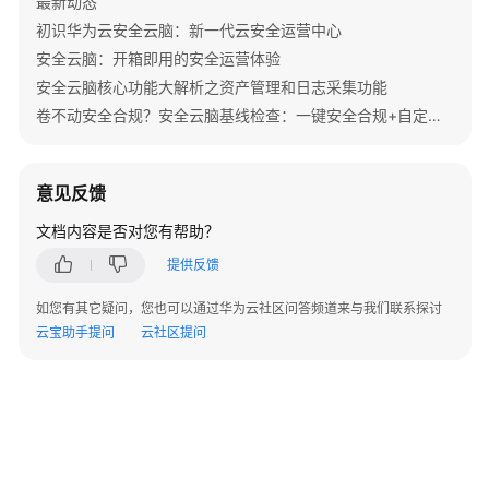
最新动态
管
理
初识华为云安全云脑：新一代云安全运营中心
安全云脑：开箱即用的安全运营体验
剧
安全云脑核心功能大解析之资产管理和日志采集功能
本
卷不动安全合规？安全云脑基线检查：一键安全合规+自定义遵从包，秒变“躺赢”模式
规
则
管
意见反馈
理
（待
文档内容是否对您有帮助？
下
提供反馈
线）
如您有其它疑问，您也可以通过华为云社区问答频道来与我们联系探讨
剧
云宝助手提问
云社区提问
本
实
例
管
理