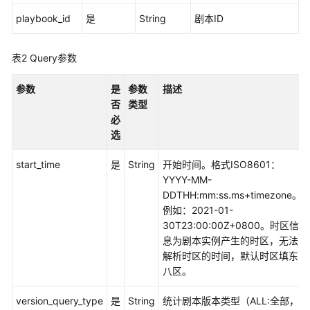
实
践
playbook_id
是
String
剧本ID
API
表2
Query参数
参
考
参数
是
参数
描述
否
类型
使
必
用
选
前
必
start_time
是
String
开始时间。格式ISO8601：
读
YYYY-MM-
DDTHH:mm:ss.ms+timezone。
API
例如：2021-01-
概
30T23:00:00Z+0800。时区信
览
息为剧本实例产生的时区，无法
解析时区的时间，默认时区填东
如
八区。
何
调
version_query_type
是
String
统计剧本版本类型（ALL:全部，