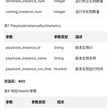
terminate_instance_num
Integer
运行终止实例数量
数
据
running_instance_num
Integer
运行中实例数量
类
类
表7
PlaybookInstanceRunStatistics
型
参数
参数类型
描述
资
产
playbook_instance_id
String
剧本实例ID
管
理
playbook_instance_name
String
剧本实例名称
流
playbook_instance_run_time
Number
剧本实例运行时间
程
管
状态码：400
理
表8
响应Header参数
流
程
参数
参数类型
描述
版
本