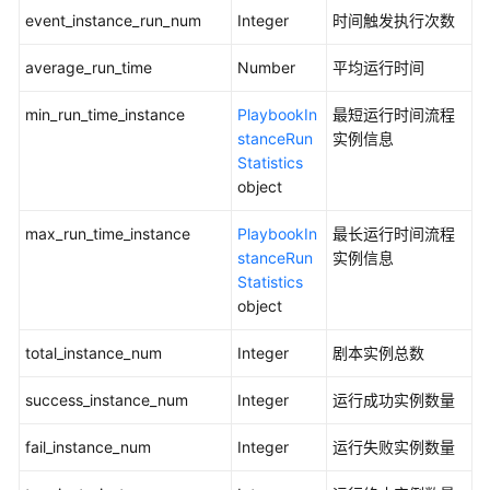
event_instance_run_num
Integer
时间触发执行次数
投
递
average_run_time
Number
平均运行时间
分
min_run_time_instance
PlaybookIn
最短运行时间流程
析
stanceRun
实例信息
查
Statistics
询
object
数
max_run_time_instance
PlaybookIn
最长运行时间流程
据
stanceRun
实例信息
类
Statistics
管
object
理
total_instance_num
Integer
剧本实例总数
数
据
success_instance_num
Integer
运行成功实例数量
类
字
fail_instance_num
Integer
运行失败实例数量
段