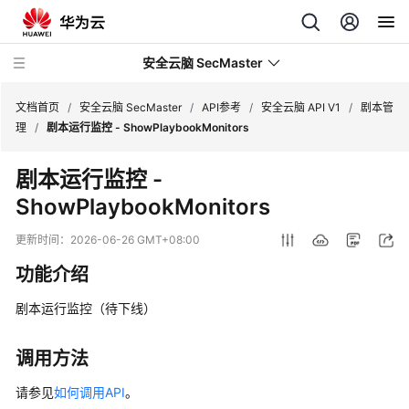
安全云脑 SecMaster
文档首页
/
安全云脑 SecMaster
/
API参考
/
安全云脑 API V1
/
剧本管
理
/
剧本运行监控 - ShowPlaybookMonitors
最
剧本运行监控 -
新
ShowPlaybookMonitors
动
态
更新时间：
2026-06-26 GMT+08:00
技
功能介绍
术
画
剧本运行监控（待下线）
册
调用方法
产
品
请参见
如何调用API
。