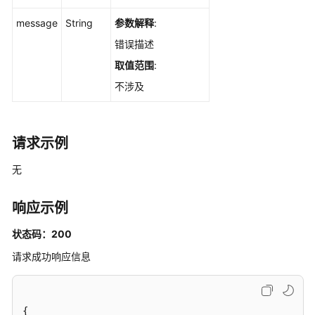
理
message
String
参数解释
:
错误描述
事
件
取值范围
:
管
不涉及
理
威
胁
请求示例
情
无
报
管
理
响应示例
事
状态码：200
件
请求成功响应信息
关
系
管
理
{
