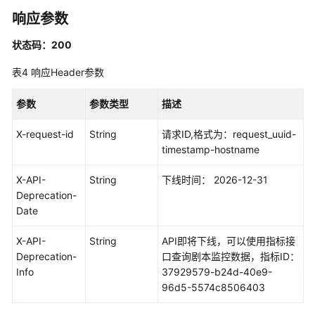
管
响应参数
理
状态码：200
管
表4
响应Header参数
道
管
参数
参数类型
描述
理
X-request-id
String
请求ID,格式为：request_uuid-
云
timestamp-hostname
服
务
X-API-
String
下线时间： 2026-12-31
接
Deprecation-
入
Date
云
X-API-
String
API即将下线，可以使用指标接
日
Deprecation-
口查询剧本监控数据，指标ID：
志
Info
37929579-b24d-40e9-
资
96d5-5574c8506403
源