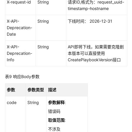
X-request-id
String
请求ID,格式为：request_uuid-
管
timestamp-hostname
理
X-API-
String
下线时间： 2026-12-31
流
Deprecation-
程
Date
打
包
X-API-
String
API即将下线，如果需要克隆剧
管
Deprecation-
本版本可以直接使用
理
Info
CreatePlaybookVersion接口
流
表9
响应Body参数
程
实
参数
参数类型
描述
例
管
code
String
参数解释
:
理
错误码
告
取值范围
:
警
不涉及
管