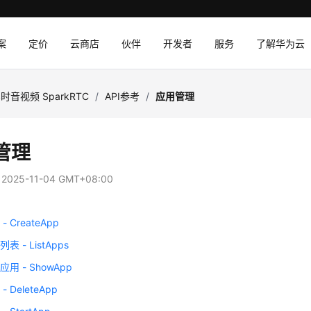
案
定价
云商店
伙伴
开发者
服务
了解华为云
时音视频 SparkRTC
/
API参考
/
应用管理
管理
：
2025-11-04 GMT+08:00
 CreateApp
 - ListApps
用 - ShowApp
 DeleteApp