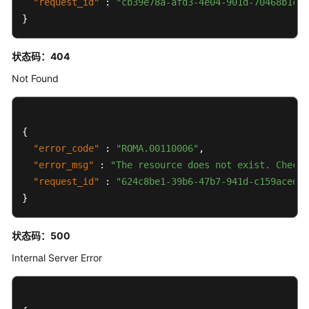
"request_id"
:
"cb39e78a-afd3-4e04-901d-70468b1c23
"last_updated_user"
:
{
}
"user_id"
:
""
,
"user_name"
:
"user"
状态码：404
}
,
"tags"
:
[
]
,
Not Found
"created_datetime"
:
1607408244841
,
"last_updated_datetime"
:
1607422571094
,
"connect_address"
:
"xx.xx.xx.xx"
,
{
"ssl_connect_address"
:
"xx.xx.xx.xx"
,
"error_code"
:
"ROMA.00110006"
,
"ipv6_connect_address"
:
"xx.xx.xx.xx"
,
"error_msg"
:
"The resource does not exist. Check 
"ipv6_ssl_connect_address"
:
"xx.xx.xx.xx"
,
"request_id"
:
"624c8be1-39b6-47b7-941d-c159aced36
"node_type"
:
0
,
}
"device_type"
:
0
,
"app_id"
:
"cb4b3ec0-8f7f-432f-b05e-fc149d05da5d"
状态码：500
}
Internal Server Error