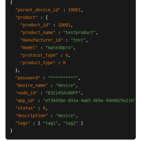
{
等
"parent_device_id"
:
10001
,
级
"product"
:
{
协
"product_id"
:
10001
,
议
"product_name"
:
"testproduct"
,
（SLA）
"manufacturer_id"
:
"test"
,
"model"
:
"mate30pro"
,
白
"protocol_type"
:
0
,
皮
书
"product_type"
:
0
资
}
,
源
"password"
:
"**********"
,
"device_name"
:
"device"
,
支
"node_id"
:
"D32145A100FF"
,
持
"app_id"
:
"ef3845be-091a-4ab5-869a-9de0025e2165"
,
区
"status"
:
0
,
域
"description"
:
"device"
,
"tags"
:
[
"tag1"
,
"tag2"
]
系
}
统
权