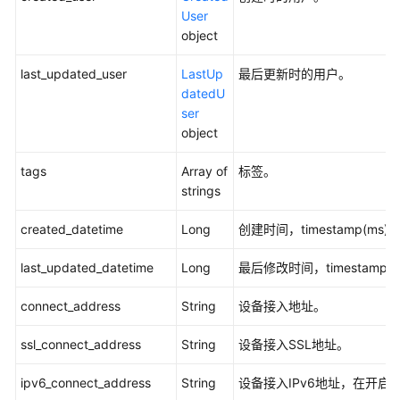
User
重
object
置
设
last_updated_user
LastUp
最后更新时的用户。
备
datedU
鉴
ser
权
object
信
tags
息
Array of
标签。
-
strings
ResetAuthentication
created_datetime
Long
创建时间，timestamp(ms
查
last_updated_datetime
Long
最后修改时间，timestamp
询
设
connect_address
String
设备接入地址。
备
鉴
ssl_connect_address
String
设备接入SSL地址。
权
信
ipv6_connect_address
String
设备接入IPv6地址，在开启I
息