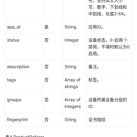
号，支持英文大小
分
写、数字、下划线和
组
中划线，长度2-64。
管
理
app_id
是
String
应用ID。
设
status
否
Integer
设备状态，0-启用 1-
备
禁用，不填时默认为0
管
启用。
理
description
否
String
备注。
创
建
tags
否
Array of
标签。
设
strings
备
-
groups
否
Array of
设备所属设备分组的
CreateDevice
integers
ID
查
fingerprint
否
String
证书指纹
询
设
表4
ProductReferer