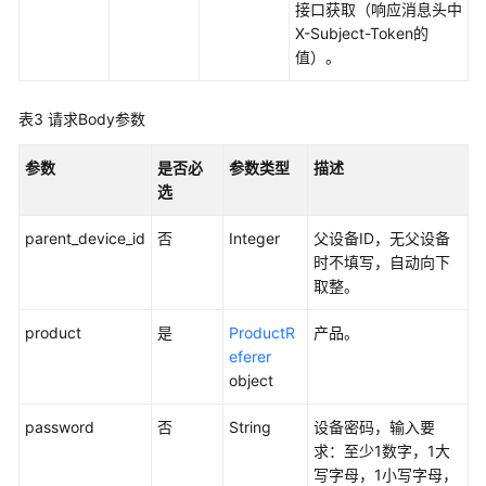
接口获取（响应消息头中
览
X-Subject-Token的
值）。
如
何
调
表3
请求Body参数
用
API
参数
是否必
参数类型
描述
选
公
共
parent_device_id
否
Integer
父设备ID，无父设备
资
时不填写，自动向下
源
取整。
API
product
是
ProductR
产品。
数
eferer
据
object
集
成
password
否
String
设备密码，输入要
API
求：至少1数字，1大
写字母，1小写字母，