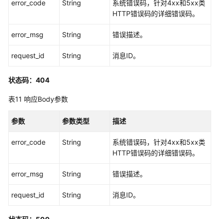
考
error_code
String
系统错误码，针对4xx和5xx类
HTTP错误码的详细错误码。
常
error_msg
String
错误描述。
见
问
request_id
String
消息ID。
题
故
状态码：404
障
表11
响应Body参数
排
除
参数
参数类型
描述
视
error_code
String
系统错误码，针对4xx和5xx类
频
HTTP错误码的详细错误码。
帮
助
error_msg
String
错误描述。
文
request_id
String
消息ID。
档
下