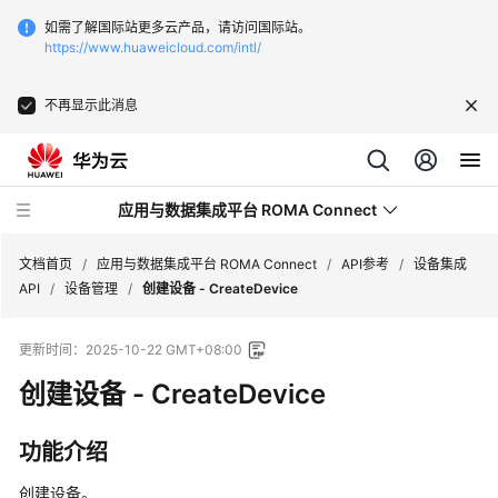
如需了解国际站更多云产品，请访问国际站。
https://www.huaweicloud.com/intl/
不再显示此消息
应用与数据集成平台 ROMA Connect
文档首页
/
应用与数据集成平台 ROMA Connect
/
API参考
/
设备集成
API
/
设备管理
/
创建设备 - CreateDevice
最
更新时间：
2025-10-22 GMT+08:00
新
动
创建设备 - CreateDevice
态
功能介绍
产
品
创建设备。