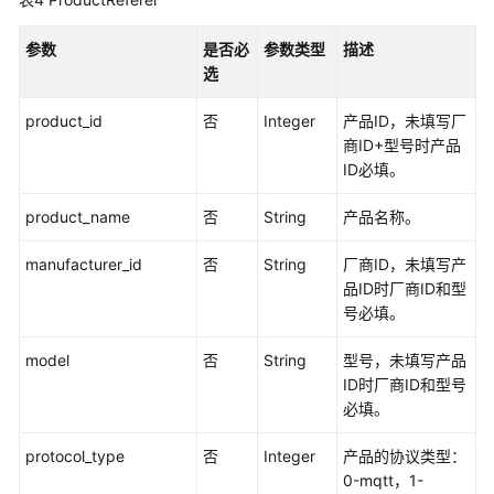
备
-
参数
是否必
参数类型
描述
ListDevices
选
批
product_id
否
Integer
产品ID，未填写厂
量
商ID+型号时产品
删
ID必填。
除
设
product_name
否
String
产品名称。
备
-
manufacturer_id
否
String
厂商ID，未填写产
BatchDeleteDevices
品ID时厂商ID和型
号必填。
批
量
model
否
String
型号，未填写产品
下
ID时厂商ID和型号
线
必填。
设
备
protocol_type
否
Integer
产品的协议类型：
-
0-mqtt，1-