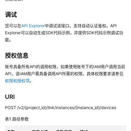
介
绍
调试
计
您可以在
API Explorer
中调试该接口，支持自动认证鉴权。API
费
Explorer可以自动生成SDK代码示例，并提供SDK代码示例调试功
说
能。
明
授权信息
快
速
账号具备所有API的调用权限，如果使用账号下的IAM用户调用当前
入
API，该IAM用户需具备调用API所需的权限，具体权限要求请参见
门
权限和授权项
。
用
户
URI
指
南
POST /v2/{project_id}/link/instances/{instance_id}/devices
表1
路径参数
最
佳