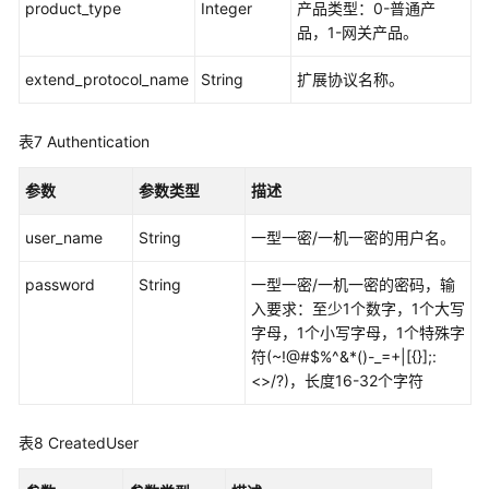
阅
product_type
Integer
产品类型：0-普通产
管
品，1-网关产品。
理
extend_protocol_name
String
扩展协议名称。
产
品
表7
Authentication
模
板
参数
参数类型
描述
产
user_name
String
一型一密/一机一密的用户名。
品
管
password
String
一型一密/一机一密的密码，输
理
入要求：至少1个数字，1个大写
字母，1个小写字母，1个特殊字
应
符(~!@#$%^&*()-_=+|[{}];:
用
<>/?)，长度16-32个字符
示
例
表8
CreatedUser
权