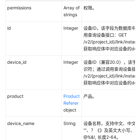
备
permissions
Array of
权限。
-
strings
UpdateDevice
id
Integer
设备ID，该字段为数据库中
查
用查询设备接口：GET
询
/v2/{project_id}/link/instan
设
获取响应体中对应设备的devi
备
device_id
Integer
设备ID（兼容20.0），该
主
识符；通过调用查询设备接口
题
/v2/{project_id}/link/instan
-
获取响应体中对应设备的devi
ListTopics
product
Product
产品。
添
Referer
加
object
子
设
device_name
String
设备名称，支持中文、中文
备
“”、？《》及英文大小写、数字及
到
@%&!, 长度2-64。
网