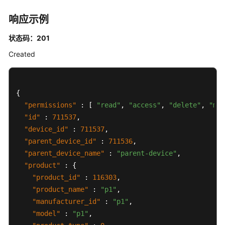
限
响应示例
状态码：201
Created
{
"permissions"
:
[
"read"
,
"access"
,
"delete"
,
"mod
"id"
:
711537
,
"device_id"
:
711537
,
"parent_device_id"
:
711536
,
"parent_device_name"
:
"parent-device"
,
"product"
:
{
"product_id"
:
116303
,
"product_name"
:
"p1"
,
"manufacturer_id"
:
"p1"
,
"model"
:
"p1"
,