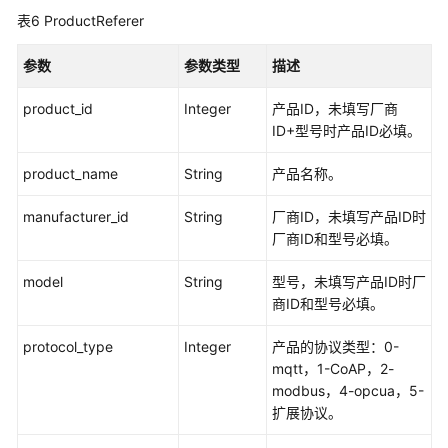
SendCustomizeCommand
表6
ProductReferer
导
参数
参数类型
描述
出
设
product_id
Integer
产品ID，未填写厂商
备
ID+型号时产品ID必填。
-
DownloadDevices
product_name
String
产品名称。
服
manufacturer_id
String
厂商ID，未填写产品ID时
务
厂商ID和型号必填。
管
理
model
String
型号，未填写产品ID时厂
商ID和型号必填。
规
则
protocol_type
Integer
产品的协议类型：0-
引
mqtt，1-CoAP，2-
擎
modbus，4-opcua，5-
扩展协议。
订