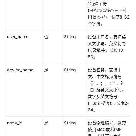
服
1特殊字符
务
(~!@#$%^&*()-_=+|
集
[{}];:<>/?)，长度8-32
成
个字符。
API
user_name
否
String
设备用户名，支持英
文大小写、英文符号
消
(-)及数字，长度10-
息
50。
集
成
device_name
是
String
设备名称，支持中
API
文、中文标点符号
（）。；，：“”、？
设
《》及英文大小写、
备
数字及英文符号
集
()_,#.?'-@%&!, 长度2-
成
64。
API
node_id
是
String
设备物理编号，通常
设
使用MAC或者IMEI
备