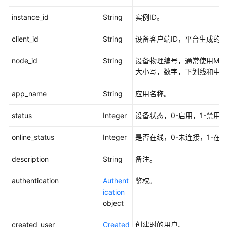
关
instance_id
String
实例ID。
-
AddSubsetsToGateway
client_id
String
设备客户端ID，平台生成的
查
node_id
String
设备物理编号，通常使用MAC
询
大小写，数字，下划线和中划线
子
设
app_name
String
应用名称。
备
-
status
Integer
设备状态，0-启用，1-禁用
ListSubsets
online_status
Integer
是否在线，0-未连接，1-在线
查
询
description
String
备注。
设
备
authentication
Authent
鉴权。
影
ication
子
object
-
ListShadows
created_user
Created
创建时的用户。