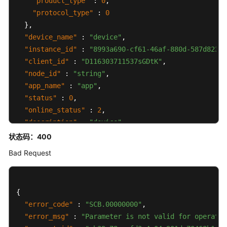
"product_type"
:
0
,
"protocol_type"
:
0
}
,
"device_name"
:
"device"
,
"instance_id"
:
"8993a690-cf61-46af-880d-587d823d1
"client_id"
:
"D116303711537sGDtK"
,
"node_id"
:
"string"
,
"app_name"
:
"app"
,
"status"
:
0
,
"online_status"
:
2
,
"description"
:
"device"
,
"authentication"
:
{
状态码：400
"user_name"
:
"F01A8D25FE6E4CF5A286B711B31888AE"
Bad Request
"password"
:
"************************"
}
,
"created_user"
:
{
{
"user_id"
:
""
,
"error_code"
:
"SCB.00000000"
,
"user_name"
:
"user"
"error_msg"
:
"Parameter is not valid for operatio
}
,