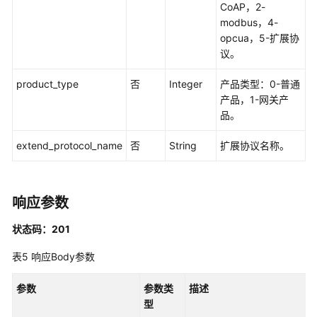
BatchFreezeDevices
CoAP，2-
modbus，4-
删
opcua，5-扩展协
除
议。
设
备
product_type
否
Integer
产品类型：0-普通
-
产品，1-网关产
DeleteDevice
品。
查
extend_protocol_name
否
String
扩展协议名称。
询
设
备
响应参数
详
情
状态码：201
-
ShowDevice
表5
响应Body参数
修
参数
参数类
描述
改
型
设