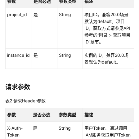
参数
是否必选
参数类型
描述
实
践
project_id
是
String
项目ID。兼容20.0场景
默认为default。项目
开
ID，获取方式请参见API
发
参考的“附录 > 获取项目
指
ID”章节。
南
instance_id
是
String
实例的ID。兼容20.0场
API
景默认为default。
参
考
请求参数
使
用
前
表2
请求Header参数
必
读
参数
是否必选
参数类型
描述
X-Auth-
是
String
用户Token。通过调用
API
Token
IAM服务获取用户Token
概