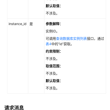
如
默认取值：
何
调
不涉及。
用
instance_id
是
参数解释：
API
实例ID。
API
可调用
查询数据库实例列表
接口，通过
v3.1（推
表4
中的“id”获取。
荐）
约束限制：
API
不涉及。
v3（推
取值范围：
荐）
不涉及。
查
默认取值：
询
不涉及。
API
版
本
请求消息