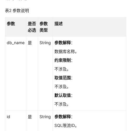
查
询
表2
参数说明
数
据
参数
是否
参数
描述
库
必选
类型
引
擎
db_name
是
String
参数解释
：
的
数据库名称。
版
约束限制
：
本
-
不涉及。
ListDatastores
取值范围
：
不涉及。
查
询
默认取值
：
可
不涉及。
升
级
id
是
String
参数解释
：
到
SQL限流ID。
的