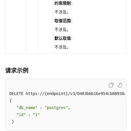
小
约束限制
：
版
不涉及。
本
号
取值范围
：
（PostgreSQL）
不涉及。
-
默认取值
：
ListSmallVersion
不涉及。
查
询
版
请求示例
本
支
持
特
DELETE https://{endpoint}/v3/0483b6b16e954cb88930a36
性
{ 

（SQL
"db_name"
 : 
"postgres"
, 

Server）
"id"
 : 
"1"
-
 }
ListMajorVersionFeature