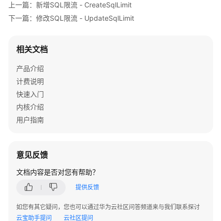
上一篇：新增SQL限流 - CreateSqlLimit
市
场
下一篇：修改SQL限流 - UpdateSqlLimit
引
擎
相关文档
商
品
产品介绍
列
计费说明
表
（SQL
快速入门
Server）
内核介绍
-
用户指南
ListMarketplaceEngineProducts
获
意见反馈
取
磁
文档内容是否对您有帮助？
盘
提供反馈
空
间
如您有其它疑问，您也可以通过华为云社区问答频道来与我们联系探讨
使
云宝助手提问
云社区提问