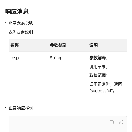
查
响应消息
询
数
正常要素说明
据
表3
要素说明
库
规
名称
参数类型
说明
格
-
resp
String
参数解释
：
ListFlavors
调用结果。
查
取值范围
：
询
调用正常时，返回
数
“successful”。
据
库
磁
正常响应样例
盘
类
型
-
{