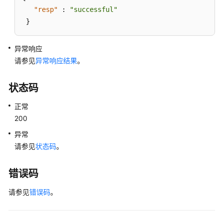
ListStorageTypes
"resp"
:
"successful"
}
查
询
异常响应
云
请参见
异常响应结果
。
市
场
服
状态码
务
正常
商
200
列
表
异常
（SQL
请参见
状态码
。
Server）
-
错误码
ListBusinessPartners
请参见
错误码
。
查
询
云