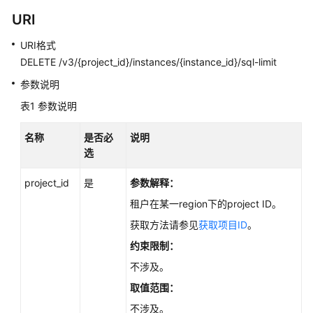
性
URI
能
白
URI格式
皮
DELETE /v3/{project_id}/instances/{instance_id}/sql-limit
书
参数说明
API
表1
参数说明
参
考
名称
是否必
说明
选
使
用
project_id
是
参数解释：
前
租户在某一region下的project ID。
必
读
获取方法请参见
获取项目ID
。
约束限制：
API
不涉及。
概
览
取值范围：
不涉及。