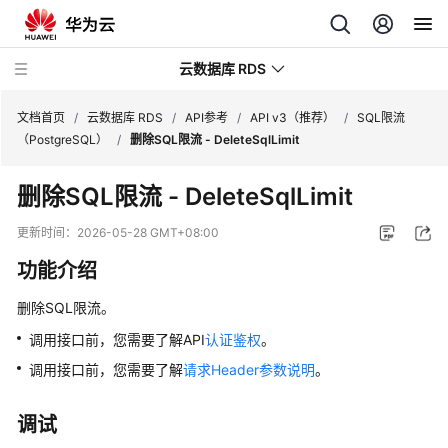
云数据库 RDS
文档首页
/
云数据库 RDS
/
API参考
/
API v3（推荐）
/
SQL限流
（PostgreSQL）
/
删除SQL限流 - DeleteSqlLimit
删除SQL限流 - DeleteSqlLimit
产
更新时间：
2026-05-28 GMT+08:00
品
功能介绍
介
绍
删除SQL限流。
调用接口前，您需要了解API
认证鉴权
。
计
费
调用接口前，您需要了解
请求Header参数说明
。
说
明
调试