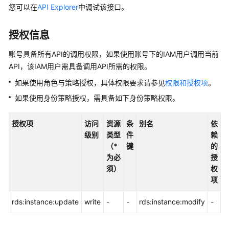
快
您可以在
API Explorer
中调试该接口。
速
入
授权信息
门
账号具备所有API的调用权限，如果使用账号下的IAM用户调用当前
内
API，该IAM用户需具备调用API所需的权限。
核
如果使用角色与策略授权，具体权限要求请参见
权限和授权项
。
介
绍
如果使用身份策略授权，需具备如下身份策略权限。
用
授权项
访问
资源
条
别名
依
户
级别
类型
件
赖
指
（*
键
的
南
为必
授
须）
权
最
项
佳
实
rds:instance:update
write
-
-
rds:instance:modify
-
践