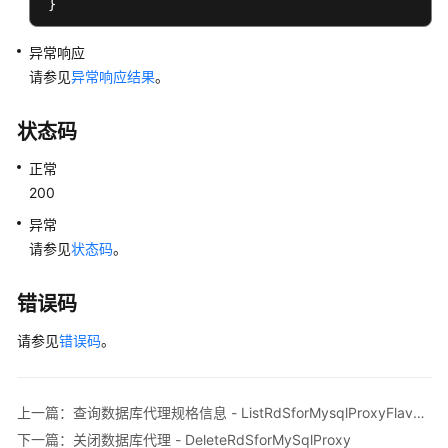
（PostgreSQL）
}
历
异常响应
史
请参见
异常响应结果
。
会
话
状态码
分
析
正常
（PostgreSQL）
200
异常
数
请参见
状态码
。
据
迁
移
错误码
（PostgreSQL）
请参见
错误码
。
数
据
库
上一篇：查询数据库代理规格信息 - ListRdSforMysqlProxyFlavors
安
下一篇：关闭数据库代理 - DeleteRdSforMySqlProxy