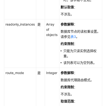
小
版
默认取值
：
本
不涉及。
号
（PostgreSQL）
readonly_instances
是
Array
参数解释
：
-
of
数据库节点的读权重设置。
ListSmallVersion
objects
请参见
表3
。
查
约束限制
：
询
只能为只读实例选择权
版
重。
本
该列表可以为空列表。
支
持
route_mode
是
Integer
参数解释
：
特
性
数据库代理路由模式。
（SQL
约束限制
：
Server）
不涉及。
-
ListMajorVersionFeature
取值范围
：