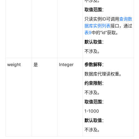
不涉及。
ListStorageTypes
取值范围
：
只读实例ID可调用
查询数
查
据库实例列表
接口，通过
询
表9
中的“id”获取。
云
商
默认取值
：
店
不涉及。
服
务
weight
是
Integer
参数解释
：
商
列
数据库代理读权重。
表
约束限制
：
（SQL
不涉及。
Server）
-
取值范围
：
ListBusinessPartners
1-1000
默认取值
：
查
询
不涉及。
云