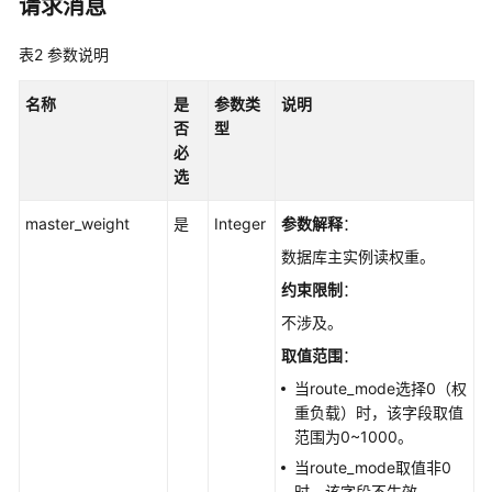
请求消息
查
询
表2
参数说明
数
据
名称
是
参数类
说明
库
否
型
引
必
擎
选
的
版
master_weight
是
Integer
参数解释
：
本
-
数据库主实例读权重。
ListDatastores
约束限制
：
不涉及。
查
询
取值范围
：
可
当route_mode选择0（权
升
重负载）时，该字段取值
级
范围为0~1000。
到
当route_mode取值非0
的
时，该字段不生效。