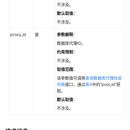
如
不涉及。
何
默认取值：
调
用
不涉及。
API
proxy_id
是
参数解释
：
API
数据库代理ID。
v3.1（推
约束限制
：
荐）
不涉及。
API
取值范围
：
v3（推
该参数值可调用
查询数据库代理信息
荐）
列表
接口，通过
表4
中的“pool_id”获
取。
查
默认取值
：
询
API
不涉及。
版
本