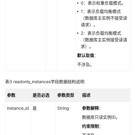
0：表示权重负载模式。
查
1：表示负载均衡模式
询
（数据库主实例不接受读
数
请求）。
据
库
2：表示负载均衡模式
规
（数据库主实例接受读请
格
求）。
-
默认取值
：
ListFlavors
不涉及。
查
询
表3
readonly_instances字段数据结构说明
数
据
参数
是否必选
参数类型
描述
库
磁
instance_id
是
String
参数解释
：
盘
数据库只读实例ID。
类
约束限制
：
型
-