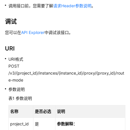
快
调用接口前，您需要了解
请求Header参数说明
。
速
入
调试
门
您可以在
API Explorer
中调试该接口。
内
核
URI
介
绍
URI格式
POST
用
/v3/{project_id}/instances/{instance_id}/proxy/{proxy_id}/rout
户
e-mode
指
南
参数说明
表1
参数说明
最
佳
名称
是否必选
说明
实
践
project_id
是
参数解释：