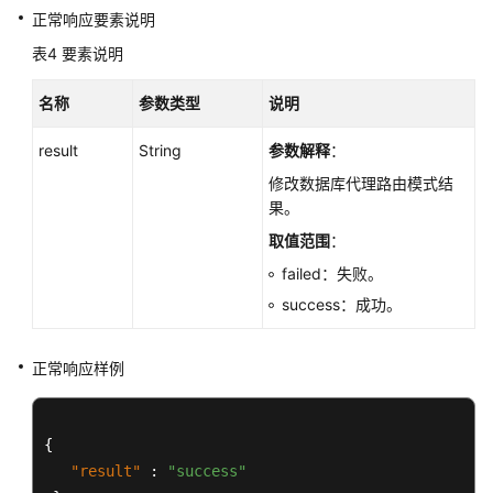
用
正常响应要素说明
量
表4
要素说明
-
ShowStorageUsedSpace
名称
参数类型
说明
实
result
String
参数解释
：
例
管
修改数据库代理路由模式结
理
果。
取值范围
：
灾
failed：失败。
备
实
success：成功。
例
（PostgreSQL）
正常响应样例
冷
热
{
分
"result"
:
"success"
离