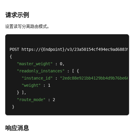
商
店
请求示例
引
擎
设置读写分离路由模式。
商
品
列
POST https://{Endpoint}/v3/23a50154cf494ec9ad6883979
表
（SQL
{ 

Server）
"master_weight"
 : 0, 

-
"readonly_instances"
 : [ { 

ListMarketplaceEngineProducts
"instance_id"
 : 
"2edc88e921bb4129bb4d9b76be6681
"weight"
 : 1 

获
   } ], 

取
"route_mode"
 : 2 

磁
 }
盘
空
间
响应消息
使