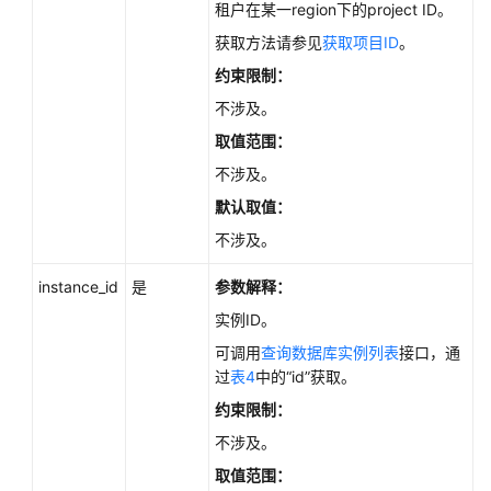
性
租户在某一region下的project ID。
能
获取方法请参见
获取项目ID
。
白
约束限制：
皮
书
不涉及。
取值范围：
API
不涉及。
参
考
默认取值：
不涉及。
使
用
instance_id
是
参数解释：
前
实例ID。
必
读
可调用
查询数据库实例列表
接口，通
过
表4
中的“id”获取。
API
约束限制：
概
不涉及。
览
取值范围：