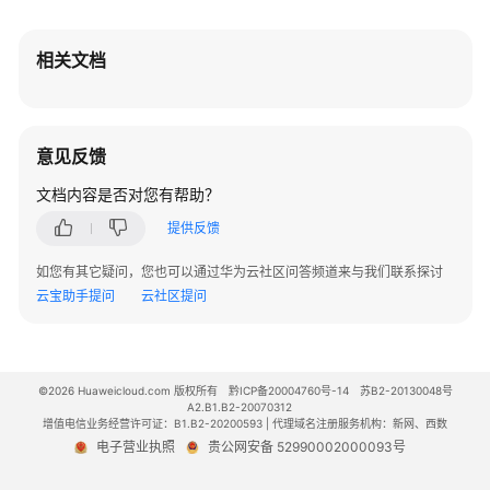
全
性
相关文档
备
份
与
恢
意见反馈
复
文档内容是否对您有帮助？
大
提供反馈
版
本
如您有其它疑问，您也可以通过华为云社区问答频道来与我们联系探讨
升
云宝助手提问
云社区提问
级
（PostgreSQL）
©2026 Huaweicloud.com 版权所有
大
黔ICP备20004760号-14
苏B2-20130048号
A2.B1.B2-20070312
版
增值电信业务经营许可证：B1.B2-20200593 | 代理域名注册服务机构：新网、西数
本
电子营业执照
贵公网安备 52990002000093号
升
级