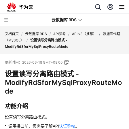
云数据库 RDS
文档首页
/
云数据库 RDS
/
API参考
/
API v3（推荐）
/
数据库代理
（MySQL）
/
设置读写分离路由模式 -
ModifyRdSforMySqlProxyRouteMode
更新时间：
2026-06-18 GMT+08:00
产
设置读写分离路由模式 -
品
介
ModifyRdSforMySqlProxyRouteMo
绍
de
计
功能介绍
费
说
设置读写分离路由模式。
明
调用接口前，您需要了解API
认证鉴权
。