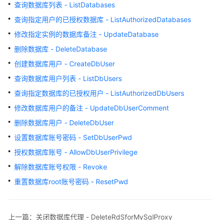
查询数据库列表 - ListDatabases
计
费
查询指定用户的已授权数据库 - ListAuthorizedDatabases
说
修改指定实例的数据库备注 - UpdateDatabase
明
删除数据库 - DeleteDatabase
快
创建数据库用户 - CreateDbUser
速
查询数据库用户列表 - ListDbUsers
入
查询指定数据库的已授权用户 - ListAuthorizedDbUsers
门
修改数据库用户的备注 - UpdateDbUserComment
内
删除数据库用户 - DeleteDbUser
核
设置数据库账号密码 - SetDbUserPwd
介
绍
授权数据库账号 - AllowDbUserPrivilege
解除数据库账号权限 - Revoke
用
重置数据库root账号密码 - ResetPwd
户
指
南
上一篇：关闭数据库代理 - DeleteRdSforMySqlProxy