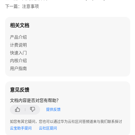
最
下一篇：注意事项
佳
实
相关文档
践
产品介绍
性
计费说明
能
白
快速入门
皮
内核介绍
书
用户指南
API
参
意见反馈
考
文档内容是否对您有帮助？
使
提供反馈
用
前
如您有其它疑问，您也可以通过华为云社区问答频道来与我们联系探讨
必
云宝助手提问
云社区提问
读