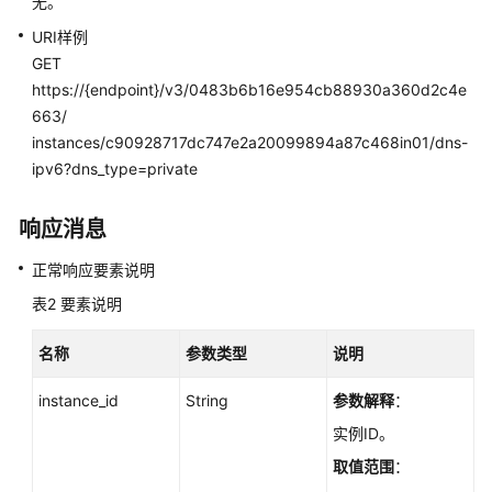
无。
小
版
URI样例
本
GET
号
https://{endpoint}/v3/0483b6b16e954cb88930a360d2c4e
（PostgreSQL）
663/
-
instances/c90928717dc747e2a20099894a87c468in01/dns-
ListSmallVersion
ipv6?dns_type=private
查
询
响应消息
版
正常响应要素说明
本
支
表2
要素说明
持
特
名称
参数类型
说明
性
（SQL
instance_id
String
参数解释
：
Server）
实例ID。
-
ListMajorVersionFeature
取值范围
：