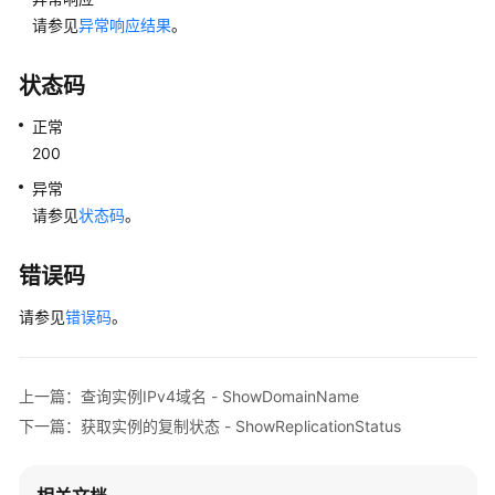
商
请参见
异常响应结果
。
店
引
状态码
擎
商
正常
品
200
列
表
异常
（SQL
请参见
状态码
。
Server）
-
错误码
ListMarketplaceEngineProducts
请参见
错误码
。
获
取
磁
上一篇：查询实例IPv4域名 - ShowDomainName
盘
下一篇：获取实例的复制状态 - ShowReplicationStatus
空
间
使