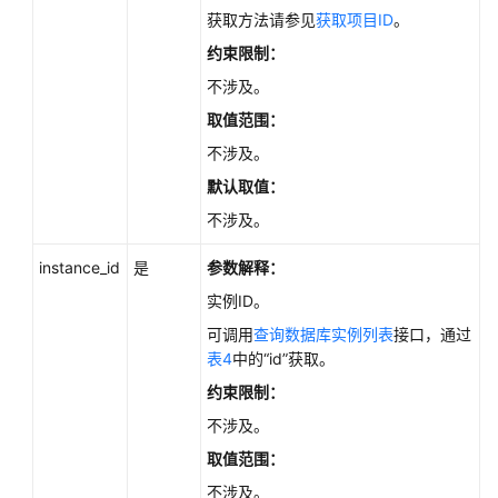
如
获取方法请参见
获取项目ID
。
何
约束限制：
调
用
不涉及。
API
取值范围：
不涉及。
API
v3.1（推
默认取值：
荐）
不涉及。
API
instance_id
是
参数解释：
v3（推
实例ID。
荐）
可调用
查询数据库实例列表
接口，通过
表4
中的“id”获取。
查
询
约束限制：
API
不涉及。
版
本
取值范围：
不涉及。