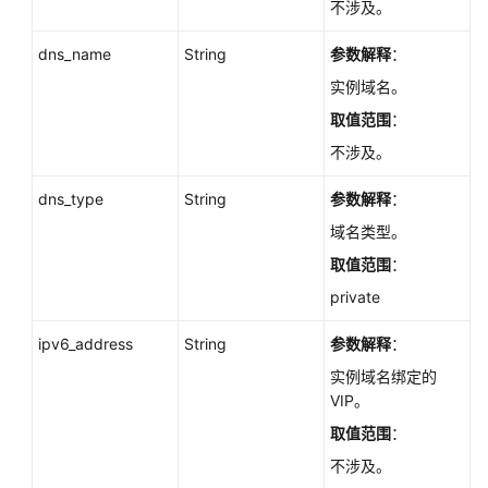
不涉及。
查
询
dns_name
String
参数解释
：
数
实例域名。
据
库
取值范围
：
规
不涉及。
格
-
dns_type
String
参数解释
：
ListFlavors
域名类型。
取值范围
：
查
询
private
数
据
ipv6_address
String
参数解释
：
库
实例域名绑定的
磁
VIP。
盘
类
取值范围
：
型
不涉及。
-