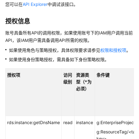
快
您可以在
API Explorer
中调试该接口。
速
入
授权信息
门
账号具备所有API的调用权限，如果使用账号下的IAM用户调用当前
内
API，该IAM用户需具备调用API所需的权限。
核
如果使用角色与策略授权，具体权限要求请参见
权限和授权项
。
介
绍
如果使用身份策略授权，需具备如下身份策略权限。
用
授权项
访问
资源类
条件键
户
级别
型（*为
指
必须）
南
最
佳
实
rds:instance:getDnsName
read
instance
g:EnterpriseProjectI
践
g:ResourceTag/<tag
key>