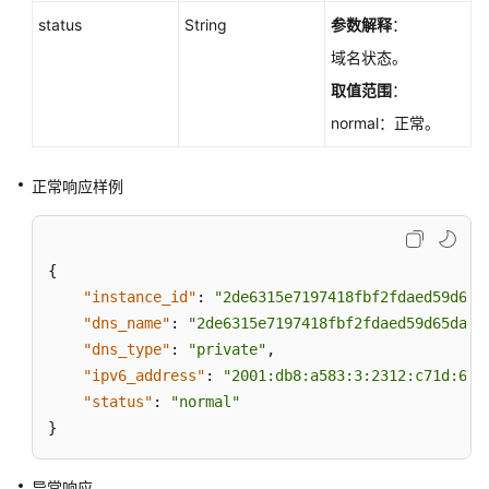
ListStorageTypes
status
String
参数解释
：
域名状态。
查
取值范围
：
询
云
normal：正常。
商
店
正常响应样例
服
务
商
列
{
表
"instance_id"
:
"2de6315e7197418fbf2fdaed59d65d
（SQL
"dns_name"
:
"2de6315e7197418fbf2fdaed59d65da1i
Server）
"dns_type"
:
"private"
,
-
"ipv6_address"
:
"2001:db8:a583:3:2312:c71d:6e7
ListBusinessPartners
"status"
:
"normal"
}
查
询
云
异常响应