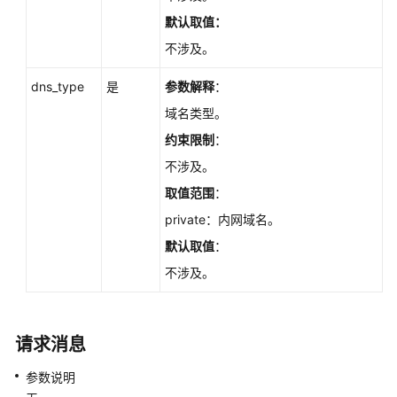
查
默认取值：
询
数
不涉及。
据
dns_type
库
是
参数解释
：
引
域名类型。
擎
约束限制
：
的
版
不涉及。
本
取值范围
：
-
private：内网域名。
ListDatastores
默认取值
：
查
不涉及。
询
可
升
请求消息
级
到
参数说明
的