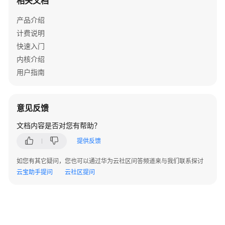
相关文档
用
量
产品介绍
-
计费说明
ShowStorageUsedSpace
快速入门
内核介绍
实
例
用户指南
管
理
意见反馈
创
文档内容是否对您有帮助？
建
数
提供反馈
据
库
如您有其它疑问，您也可以通过华为云社区问答频道来与我们联系探讨
实
云宝助手提问
云社区提问
例
-
CreateInstance