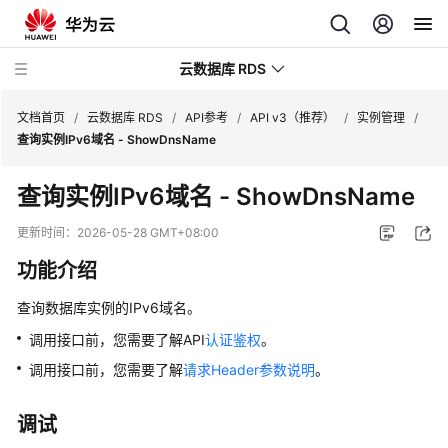
云数据库 RDS
文档首页
/
云数据库 RDS
/
API参考
/
API v3（推荐）
/
实例管理
/
查询实例IPv6域名 - ShowDnsName
查询实例IPv6域名 - ShowDnsName
产
更新时间：
2026-05-28 GMT+08:00
品
功能介绍
介
绍
查询数据库实例的IPv6域名。
调用接口前，您需要了解API
认证鉴权
。
计
费
调用接口前，您需要了解
请求Header参数说明
。
说
明
调试