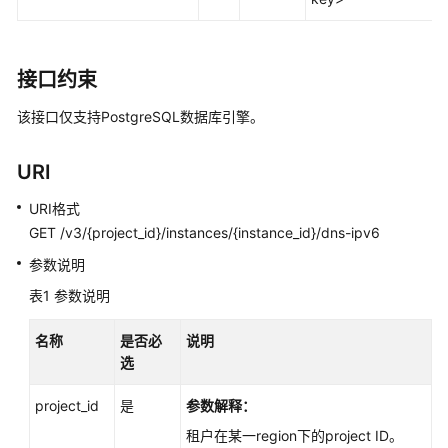
性
能
白
皮
接口约束
书
该接口仅支持PostgreSQL数据库引擎。
API
参
URI
考
URI格式
GET /v3/{project_id}/instances/{instance_id}/dns-ipv6
使
用
参数说明
前
表1
参数说明
必
读
名称
是否必
说明
选
API
概
project_id
是
参数解释：
览
租户在某一region下的project ID。