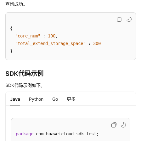
ListAvailableZones
查询成功。
查
询
{
产
"core_num"
:
100
,
品
规
"total_extend_storage_space"
:
300
格
}
列
表
-
SDK代码示例
ListEngineProducts
SDK代码示例如下。
查
Java
Python
Go
更多
询
实
例
在
CES
的
package
 com.huaweicloud.sdk.test;

监