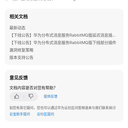
        }

API
    }

相关文档
附
录
最新动态
【下线公告】华为分布式消息服务RabbitMQ版延迟消息插件下线公告
修
【下线公告】华为分布式消息服务RabbitMQ版下线部分插件
订
记
漏洞修复策略
录
版本支持公告
SDK
参
意见反馈
考
文档内容是否对您有帮助？
常
提供反馈
见
问
如您有其它疑问，您也可以通过华为云社区问答频道来与我们联系探讨
题
云宝助手提问
云社区提问
视