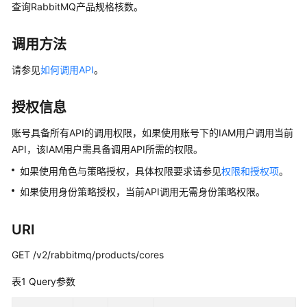
公
查询RabbitMQ产品规格核数。
告
调用方法
产
品
请参见
如何调用API
。
介
绍
授权信息
计
账号具备所有API的调用权限，如果使用账号下的IAM用户调用当前
费
API，该IAM用户需具备调用API所需的权限。
说
如果使用角色与策略授权，具体权限要求请参见
权限和授权项
。
明
如果使用身份策略授权，当前API调用无需身份策略权限。
快
速
URI
入
门
GET /v2/rabbitmq/products/cores
表1
Query参数
用
户