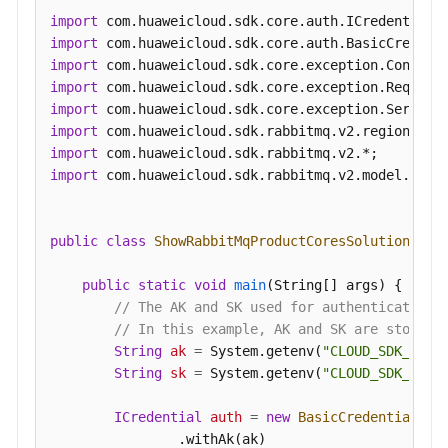
控
import
层
import
级
import
关
import
系
import
-
import
ShowCesHierarchy
import
import
 com.huaweicloud.sdk.rabbitmq.v2.model.*;

查
询
public
class
ShowRabbitMqProductCoresSolution
 {

RabbitMQ
产
public
static
void
main
(String[] args)
 {

品
// The AK and SK used for authentication 
规
// In this example, AK and SK are stored 
格
String
ak
=
 System.getenv(
"CLOUD_SDK_AK"
);
核
String
sk
=
 System.getenv(
"CLOUD_SDK_SK"
);
数
-
ICredential
auth
=
new
BasicCredentials
()

ShowRabbitMqProductCores
                .withAk(ak)
