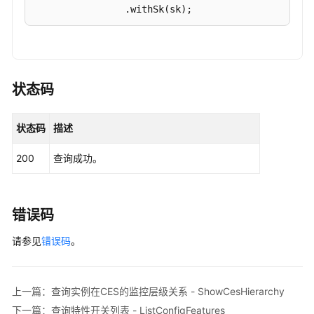
                .withSk(sk);

查
询
RabbitMQClient
client
=
 RabbitMQClient.new
特
                .withCredential(auth)

性
                .withRegion(RabbitMQRegion.valueO
开
                .build();

状态码
关
ShowRabbitMqProductCoresRequest
request
=
列
try
 {

表
状态码
描述
ShowRabbitMqProductCoresResponse
resp
-
            System.out.println(response.toString()
ListConfigFeatures
200
查询成功。
        } 
catch
 (ConnectionException e) {

            e.printStackTrace();

权
        } 
catch
 (RequestTimeoutException e) {

限
            e.printStackTrace();

错误码
和
        } 
catch
 (ServiceResponseException e) {

授
请参见
            e.printStackTrace();

错误码
。
权
            System.out.println(e.getHttpStatusCode
项
            System.out.println(e.getRequestId());

            System.out.println(e.getErrorCode());

上一篇：查询实例在CES的监控层级关系 - ShowCesHierarchy
历
            System.out.println(e.getErrorMsg());

史
下一篇：查询特性开关列表 - ListConfigFeatures