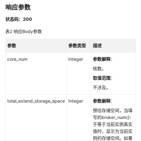
理
响应参数
后
状态码：200
台
表2
响应Body参数
任
务
管
参数
参数类型
描述
理
core_num
Integer
参数解释
：
标
核数。
签
取值范围
：
管
理
不涉及。
total_extend_storage_space
Integer
参数解释
：
其
他
预估存储空间，当填
接
写的broker_num小
口
于等于当前实例真实
值时，显示为当前实
查
例的存储空间。如果