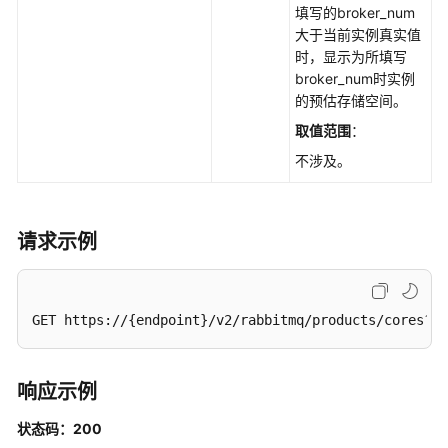
询
填写的broker_num
维
大于当前实例真实值
护
时，显示为所填写
时
broker_num时实例
间
的预估存储空间。
窗
取值范围
：
时
不涉及。
间
段
-
ShowMaintainWindows
请求示例
查
询
可
GET https://{endpoint}/v2/rabbitmq/products/cores?in
用
区
信
响应示例
息
状态码：200
-