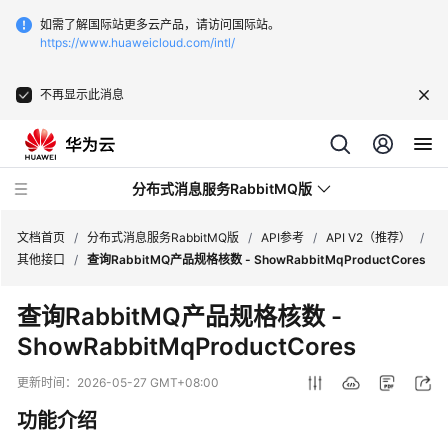
如需了解国际站更多云产品，请访问国际站。
https://www.huaweicloud.com/intl/
不再显示此消息
分布式消息服务RabbitMQ版
文档首页
/
分布式消息服务RabbitMQ版
/
API参考
/
API V2（推荐）
/
其他接口
/
查询RabbitMQ产品规格核数 - ShowRabbitMqProductCores
最
查询RabbitMQ产品规格核数 -
新
ShowRabbitMqProductCores
动
态
更新时间：
2026-05-27 GMT+08:00
服
功能介绍
务