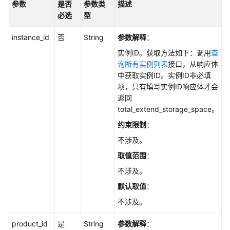
参数
是否
参数类
描述
指
必选
型
南
instance_id
否
String
参数解释
：
最
佳
实例ID。获取方法如下：调用
查
实
询所有实例列表
接口，从响应体
践
中获取实例ID。实例ID非必填
项，只有填写实例ID响应体才会
开
返回
发
total_extend_storage_space。
指
约束限制
：
南
不涉及。
API
取值范围
：
参
不涉及。
考
默认取值
：
使
不涉及。
用
product_id
前
是
String
参数解释
：