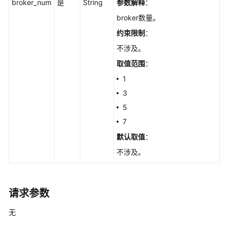
broker_num
是
String
参数解释
：
Vhost
broker数量。
管
约束限制
：
理
不涉及。
Exchange
取值范围
：
管
1
理
3
5
Queue
管
7
理
默认取值
：
不涉及。
Binding
管
理
请求参数
用
户
无
管