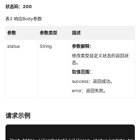
状态码：200
目
的
表3
响应Body参数
设
置
参数
参数类型
描述
Scrum
status
String
参数解释：
项
目
修改类型自定义状态的返回状
成
态。
员
取值范围：
success：返回成功。
Scrum
项
error：返回失败。
目
的
规
请求示例
划
Scrum
项