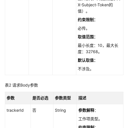
考
X-Subject-Token的
值）。
使
约束限制：
用
前
必传。
必
取值范围：
读
最小长度：10，最大长
度：32768。
API
概
默认取值：
览
不涉及。
如
何
表2
请求Body参数
调
用
参数
是否必选
参数类型
描述
API
trackerId
否
String
参数解释
：
API
工作项类型。
约束限制
：