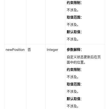
项
约束限制：
目
不涉及。
指
标
取值范围：
不涉及。
项
默认取值：
目
统
不涉及。
计
newPosition
否
Integer
参数解释：
Scrum
自定义状态更新后在页
项
面中的位置。
目
约束限制
：
的
迭
不涉及。
代
取值范围
：
不涉及。
Scrum
项
默认取值
：
目
不涉及。