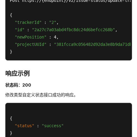
Post https://{endpoint}/v2/issue-status/update-track
目
的
{

状
"trackerId"
 : 
"2"
,

态
"id"
 : 
"2a27c7a03abd4fbc8dc24d6befcc268b"
,

"newPosition"
 : 4,

查
"projectUUId"
 : 
"381fcca9c056482d92da3e8b9da71db5"
询
}
项
目
的
响应示例
状
态
状态码：200
属
性
修改类型自定义状态接口成功的响应。
-
ListIssueStatusAttributes
{
查
"status"
:
"success"
询
}
工