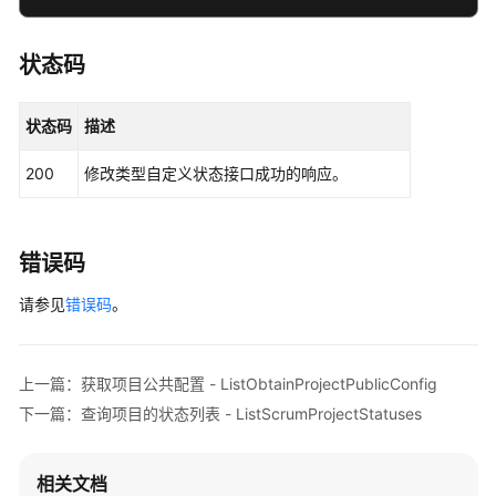
作
项
状态码
自
定
义
状态码
描述
状
态
200
修改类型自定义状态接口成功的响应。
的
名
字
错误码
是
否
请参见
错误码
。
重
复
-
CheckStatusName
上一篇：获取项目公共配置 - ListObtainProjectPublicConfig
下一篇：查询项目的状态列表 - ListScrumProjectStatuses
查
询
相关文档
事