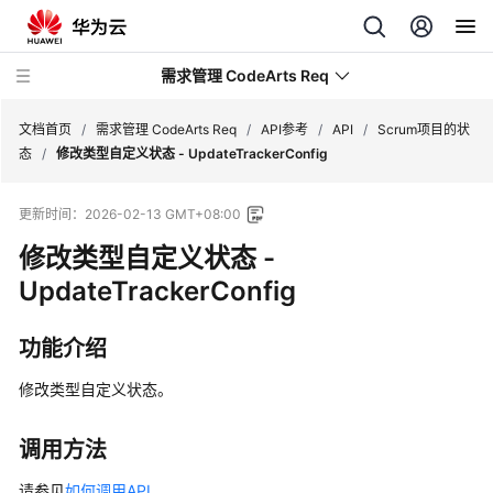
需求管理 CodeArts Req
文档首页
/
需求管理 CodeArts Req
/
API参考
/
API
/
Scrum项目的状
态
/
修改类型自定义状态 - UpdateTrackerConfig
最
更新时间：
2026-02-13 GMT+08:00
新
动
修改类型自定义状态 -
态
UpdateTrackerConfig
产
功能介绍
品
介
修改类型自定义状态。
绍
计
调用方法
费
请参见
如何调用API
。