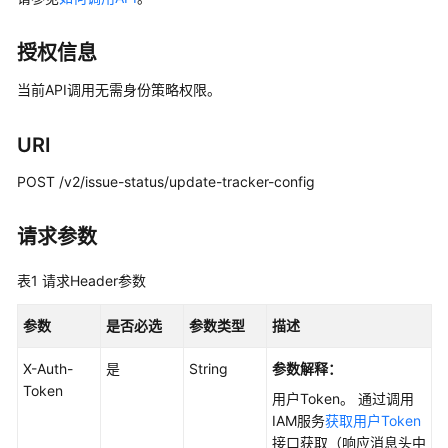
说
明
授权信息
快
当前API调用无需身份策略权限。
速
入
门
URI
用
POST /v2/issue-status/update-tracker-config
户
指
请求参数
南
表1
请求Header参数
最
佳
参数
是否必选
参数类型
描述
实
践
X-Auth-
是
String
参数解释：
Token
用户Token。 通过调用
API
IAM服务
获取用户Token
参
接口获取（响应消息头中