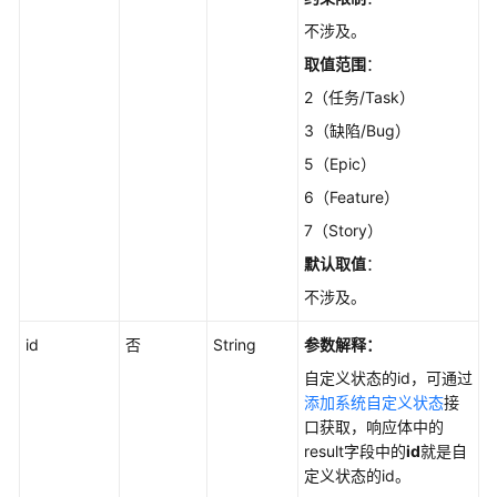
用
户
不涉及。
信
取值范围
：
息
2（任务/Task）
字
3（缺陷/Bug）
段
5（Epic）
管
6（Feature）
理
7（Story）
项
默认取值
：
目
不涉及。
成
员
id
否
String
参数解释：
项
自定义状态的id，可通过
目
添加系统自定义状态
接
信
口获取，响应体中的
息
result字段中的
id
就是自
定义状态的id。