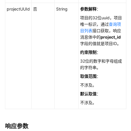
的
工
projectUUId
否
String
参数解释
：
作
项目的32位uuid，项目
项
唯一标识，通过
查询项
目列表
接口获取，响应
Scrum
消息体中的
project_id
项
字段的值就是项目ID。
目
约束限制
：
的
模
32位的数字和字母组成
块
的字符串。
取值范围
：
Scrum
不涉及。
项
目
默认取值
：
的
不涉及。
领
域
Scrum
响应参数
项