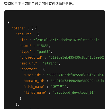
规
查询项目下当前用户可见的所有规划返回数据。
划
-
UpdateScrumPlanInProject
{
"plans"
:
[
{
更
"result"
:
{
新
"id"
:
"f29c3f16d5f54cbab5e167ef9eed3baf"
,
缩
"name"
:
"1565"
,
略
图
"type"
:
"gantt"
,
-
"project_id"
:
"5192de5eb435430c8cd41c6ae60288
UpdateScrumPlanImageRequestBody
"img_url"
:
"string"
,
"creator"
:
{
查
"user_id"
:
"a360371833bf4c558f796fd707b44da
询
"domain_id"
:
"4e919d73499648e3b0292cd3cbef8
规
"nick_name"
:
"张三丰1"
,
划
"first_name"
:
"devcloud_devcloud_01"
列
}
表
}
,
-