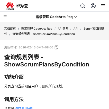
需求管理 CodeArts Req
文档首页
/
需求管理 CodeArts Req
/
API参考
/
API
/
Scrum项目的规
划
/
查询规划列表 - ShowScrumPlansByCondition
最
更新时间：
2026-02-13 GMT+08:00
新
动
查询规划列表 -
态
ShowScrumPlansByCondition
产
功能介绍
品
介
分页查询当前项目用户可见的所有规划。
绍
计
调用方法
费
请参见
如何调用API
。