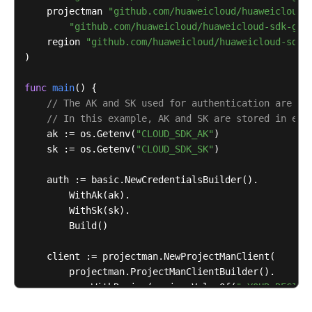
    projectman 
"github.com/huaweicloud/huaweicloud-
"github.com/huaweicloud/huaweicloud-sdk-go-
IPD
    region 
"github.com/huaweicloud/huaweicloud-sdk-
工
)

作
流
func
main
()
 {

// The AK and SK used for authentication are ha
IPD
// In this example, AK and SK are stored in env
工
    ak := os.Getenv(
"CLOUD_SDK_AK"
)

作
    sk := os.Getenv(
"CLOUD_SDK_SK"
)

项
流
    auth := basic.NewCredentialsBuilder().

程
        WithAk(ak).

        WithSk(sk).

IPD
        Build()

工
时
    client := projectman.NewProjectManClient(

管
        projectman.ProjectManClientBuilder().

理
            WithRegion(region.ValueOf(
"<YOUR REGION
            WithCredential(auth).

IPD