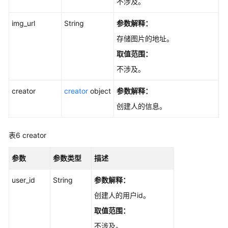
不涉及。
项
-
img_url
String
参数解释：
CreateEpicIssue
存储图片的地址。
建
取值范围：
立
不涉及。
工
作
creator
creator
object
参数解释：
项
与
创建人的信息。
甘
特
表6
creator
图
的
参数
参数类型
描述
关
联
user_id
String
参数解释：
关
系
创建人的用户id。
-
取值范围：
ImportScrumIssueToPlan
不涉及。