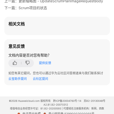
上一篇：更新缩略图 - UpdateScrumPlanImageRequestBody
下一篇：Scrum项目的状态
需
求
池
相关文档
工
作
项
意见反馈
工
文档内容是否对您有帮助？
时
提供反馈
项
目
如您有其它疑问，您也可以通过华为云社区问答频道来与我们联系探讨
空
云宝助手提问
云社区提问
间
所
©2026 Huaweicloud.com 版权所有
黔ICP备20004760号-14
苏B2-20130048号
有
A2.B1.B2-20070312
Issue
增值电信业务经营许可证：B1.B2-20200593 | 代理域名注册服务机构：新网、西数
严
电子营业执照
贵公网安备 52990002000093号