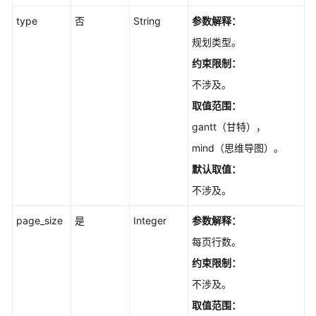
的
工
type
否
String
参数解释：
作
规划类型。
项
约束限制：
Scrum
不涉及。
项
取值范围：
目
的
gantt（甘特），
模
mind（思维导图）。
块
默认取值：
Scrum
不涉及。
项
page_size
是
Integer
参数解释：
目
的
每页行数。
领
约束限制：
域
不涉及。
Scrum
取值范围：
项