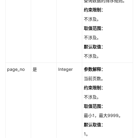
查询数据的排序规则。
项
目
约束限制：
指
不涉及。
标
取值范围：
项
不涉及。
目
默认取值：
统
计
不涉及。
page_no
是
Integer
参数解释：
Scrum
项
当前页数。
目
约束限制：
的
不涉及。
迭
代
取值范围：
最小1，最大9999。
Scrum
默认取值：
项
目
1。