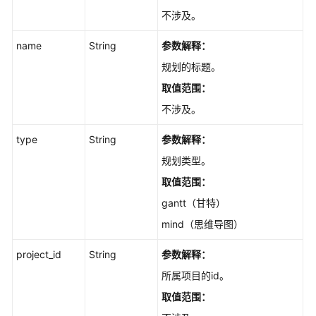
户
不涉及。
拥
有
name
String
参数解释：
的
规划的标题。
所
有
取值范围：
规
不涉及。
划
-
type
String
参数解释：
ListIssuesInPlanByCondition
规划类型。
思
取值范围：
维
gantt（甘特）
导
mind（思维导图）
图
中
project_id
String
参数解释：
创
建
所属项目的id。
工
取值范围：
作