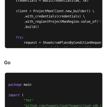
签
            System.out.println(e.getErrorMsg());

    credentials = BasicCredentials(ak, sk)

管
        }

理
    }

    client = ProjectManClient.new_builder() \

        .with_credentials(credentials) \

        .with_region(ProjectManRegion.value_of(
"<YO
IPD
        .build()

附
件
try
:

管
        request = ShowScrumPlansByConditionRequest()
理
        request.project_id = 
"{project_id}"
        request.body = listBodyBody

IPD
        response = client.show_scrum_plans_by_condit
项
Go
print
(response)

目
except
 exceptions.ClientRequestException 
as
 e:

管
print
(e.status_code)

理
print
(e.request_id)

package
 main

print
(e.error_code)

IPD
print
字
import
 (

段
"fmt"
管
"github.com/huaweicloud/huaweicloud-sdk-go-
理