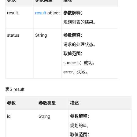
规
划
result
result
object
参数解释：
-
规划列表的结果。
ListPlanInfo
status
String
参数解释：
查
请求的处理状态。
询
规
取值范围：
划
success：成功。
-
error：失败。
ListScrumPlan
查
表5
result
询
项
参数
参数类型
描述
目
下
id
String
参数解释：
当
规划的id。
前
用
取值范围：