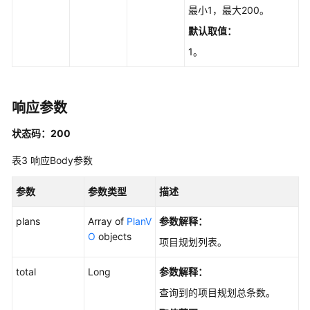
最小1，最大200。
目
的
默认取值：
设
1。
置
Scrum
响应参数
项
目
状态码：200
成
员
表3
响应Body参数
Scrum
参数
参数类型
描述
项
目
plans
Array of
PlanV
参数解释：
的
O
objects
项目规划列表。
规
划
total
Long
参数解释：
查询到的项目规划总条数。
查
询