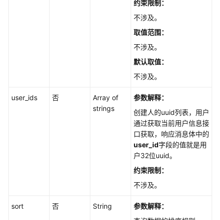
用
约束限制：
户
不涉及。
信
取值范围：
息
不涉及。
字
默认取值：
段
不涉及。
管
理
user_ids
否
Array of
参数解释：
strings
项
创建人的uuid列表，用户
目
通过获取当前用户信息接
成
口获取，响应消息体中的
员
user_id
字段的值就是用
户32位uuid。
项
约束限制：
目
不涉及。
信
息
sort
否
String
参数解释：