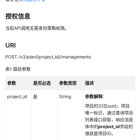
说
明
授权信息
快
当前API调用无需身份策略权限。
速
入
门
URI
用
POST /v3/plan/{project_id}/managements
户
表1
路径参数
指
南
参数
是否必选
参数类型
描述
最
project_id
是
String
参数解释
：
佳
实
项目的32位uuid，项目
践
唯一标识，通过查询项目
列表接口获取，响应消息
API
体中的
project_id
字段的
参
值就是项目ID。