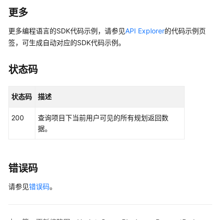
            Build())

特
更多
性/
    request := &model.ShowScrumPlansByConditionReque
更多编程语言的SDK代码示例，请参见
API Explorer
的代码示例页
特
	request.ProjectId = 
"{project_id}"
签，可生成自动对应的SDK代码示例。
性
	bodyBody:= 
"{sort=, search=, page_no=1, pag
集
	request.Body = listBodyBody

管
状态码
	response, err := client.ShowScrumPlansByCondition(request)

理
if
 err == 
nil
 {

        fmt.Printf(
"%+v\n"
, response)

状态码
描述
IPD
    } 
else
 {

项
        fmt.Println(err)

200
查询项目下当前用户可见的所有规划返回数
目
    }

据。
E2E
追
溯
错误码
IPD
状
请参见
错误码
。
态
管
理