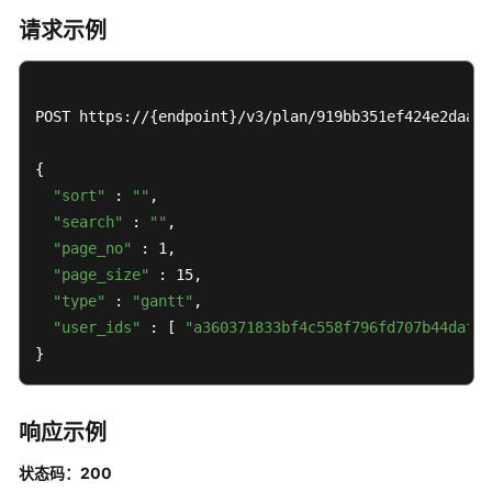
（支
请求示例
持
批
量）
-
POST https://{endpoint}/v3/plan/919bb351ef424e2daaf3
DeleteScrumPlanInProject
{

新
"sort"
 : 
""
,

增
"search"
 : 
""
,

需
"page_no"
 : 1,

求
"page_size"
 : 15,

规
"type"
 : 
"gantt"
,

划
"user_ids"
 : [ 
"a360371833bf4c558f796fd707b44daf"
 
-
}
CreateScrumPlanToProject
更
响应示例
新
需
状态码：200
求