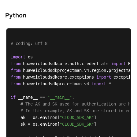
模
ProjectManClient
client
=
 ProjectManClient.n
块
                .withCredential(auth)

Python
管
                .withRegion(ProjectManRegion.valueO
理
                .build();

ShowScrumPlansByConditionRequest
request
=
IPD
        request.withProjectId(
"{project_id}"
);

配
        body.withBody(
# coding: utf-8
"{sort=, search=, page_no=1, 
置
        request.withBody(listBodyBody);

管
import
try
 {

理
from
 huaweicloudsdkcore.auth.credentials 
ShowScrumPlansByConditionResponse
import
respo
            System.out.println(response.toString());
from
 huaweicloudsdkprojectman.v4.region.projectman_
IPD
        } 
from
 huaweicloudsdkcore.exceptions 
catch
 (ConnectionException e) {

import
评
            e.printStackTrace();

from
 huaweicloudsdkprojectman.v4 
import
 *

审
        } 
catch
 (RequestTimeoutException e) {

单
            e.printStackTrace();

if
 __name__ == 
"__main__"
:

管
        } 
# The AK and SK used for authentication are har
catch
 (ServiceResponseException e) {

理
            e.printStackTrace();

# In this example, AK and SK are stored in envi
            System.out.println(e.getHttpStatusCode()
    ak = os.environ[
"CLOUD_SDK_AK"
]

IPD
            System.out.println(e.getRequestId());

    sk = os.environ[
"CLOUD_SDK_SK"
]

标
            System.out.println(e.getErrorCode());
