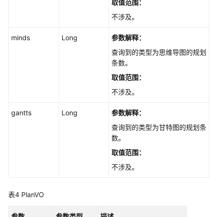
取值范围：
当
不涉及。
前
规
minds
Long
参数解释：
划
可
查询到的类型为思维导图的规划
添
条数。
加
取值范围：
的
不涉及。
工
作
gantts
Long
参数解释：
项
列
查询到的类型为甘特图的规划条
表
数。
-
取值范围：
ListPlanByCondition
不涉及。
查
询
表4
PlanVO
单
个
参数
参数类型
描述