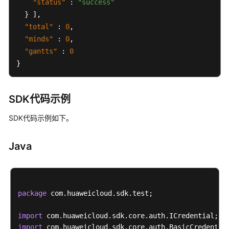
"status"
:
"success"
ShowScrumPlansByCondition
}
]
,
"total"
:
0
,
Scrum
项
"minds"
:
0
,
目
"gantts"
:
0
的
}
状
态
SDK代码示例
看
SDK代码示例如下。
板
项
目
Java
的
工
作
项
package
 com.huaweicloud.sdk.test;

IPD
import
项
import