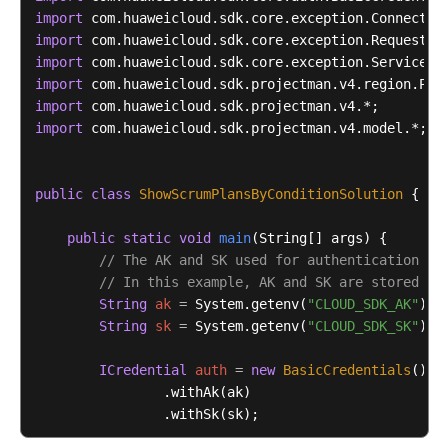
目
import
计
import
划
import
管
import
理
import
import
 com.huaweicloud.sdk.projectman.v4.model.*;

IPD
工
作
public
class
ShowScrumPlansByConditionSolution
 {

项
管
public
static
void
main
(String[] args)
 {

理
// The AK and SK used for authentication ar
// In this example, AK and SK are stored in
IPD
String
ak
=
 System.getenv(
"CLOUD_SDK_AK"
);

统
String
sk
=
 System.getenv(
"CLOUD_SDK_SK"
);

计
概
ICredential
auth
=
new
BasicCredentials
()

览
                .withAk(ak)

                .withSk(sk);

IPD