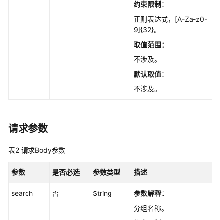
考
约束限制
：
正则表达式，[A-Za-z0-
使
9]{32}。
用
取值范围：
前
必
不涉及。
读
默认取值
：
不涉及。
API
概
览
请求参数
如
何
表2
请求Body参数
调
用
参数
是否必选
参数类型
描述
API
search
否
String
参数解释：
API
分组名称。