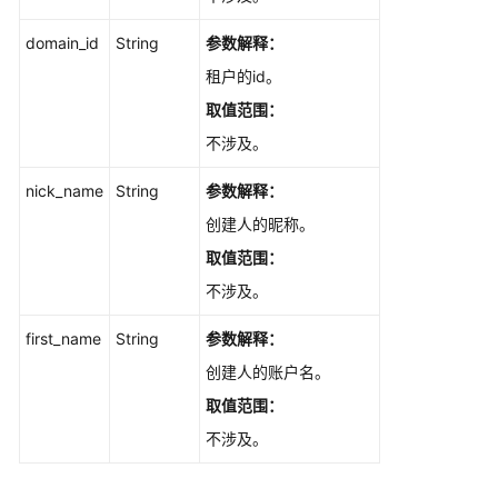
删
domain_id
String
参数解释：
除
当
租户的id。
前
取值范围：
规
不涉及。
划
下
nick_name
String
参数解释：
的
工
创建人的昵称。
作
取值范围：
项
不涉及。
（批
量）
first_name
String
参数解释：
-
DeleteScrumIssuesInPlan
创建人的账户名。
取值范围：
删
不涉及。
除
规
划