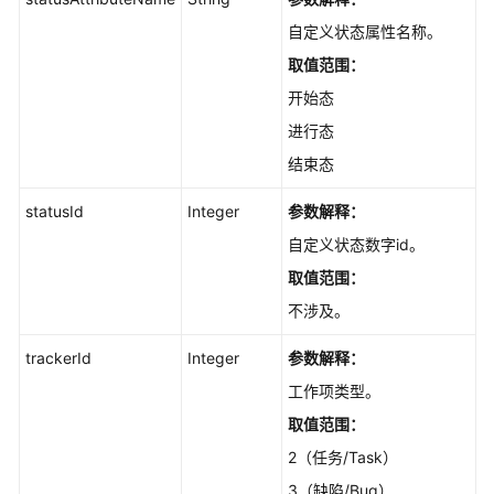
作
自定义状态属性名称。
项
取值范围：
自
定
开始态
义
进行态
状
态
结束态
的
statusId
名
Integer
参数解释：
字
自定义状态数字id。
是
取值范围：
否
重
不涉及。
复
-
trackerId
Integer
参数解释：
CheckStatusName
工作项类型。
取值范围：
查
询
2（任务/Task）
事
3（缺陷/Bug）