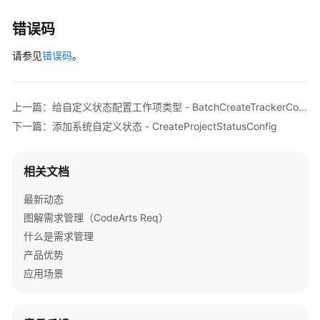
隔
筛
错误码
选
请参见
错误码
查
。
询
迭
代
上一篇：给自定义状态配置工作项类型 - BatchCreateTrackerConfig
-
下一篇：添加系统自定义状态 - CreateProjectStatusConfig
ListFindVersion
获
相关文档
取
项
最新动态
目
图解需求管理（CodeArts Req）
公
什么是需求管理
共
产品优势
配
应用场景
置
-
ListObtainProjectPublicConfig