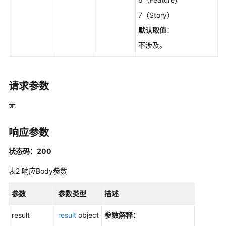
用
户
7（Story）
信
默认取值
：
息
不涉及。
字
段
管
请求参数
理
无
项
目
响应参数
成
员
状态码：200
表2
响应Body参数
项
目
参数
信
参数类型
描述
息
result
result
object
参数解释：