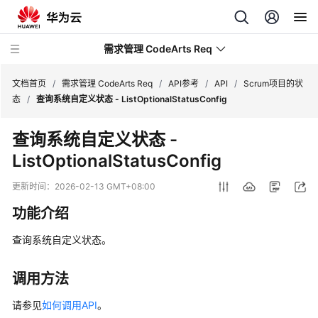
需求管理 CodeArts Req
文档首页
/
需求管理 CodeArts Req
/
API参考
/
API
/
Scrum项目的状
态
/
查询系统自定义状态 - ListOptionalStatusConfig
最
查询系统自定义状态 -
新
ListOptionalStatusConfig
动
态
更新时间：
2026-02-13 GMT+08:00
产
功能介绍
品
介
查询系统自定义状态。
绍
调用方法
计
费
请参见
如何调用API
。