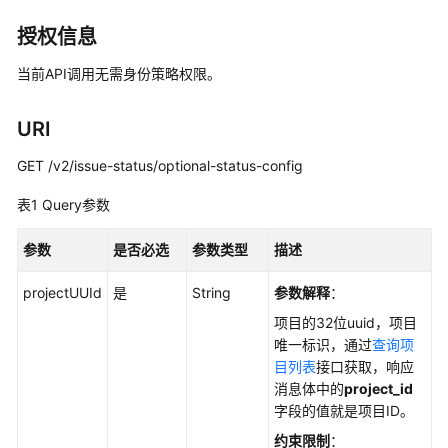
说
明
授权信息
快
当前API调用无需身份策略权限。
速
入
URI
门
GET /v2/issue-status/optional-status-config
用
户
表1
Query参数
指
南
参数
是否必选
参数类型
描述
projectUUId
最
是
String
参数解释
：
佳
项目的32位uuid，项目
实
唯一标识，通过
查询项
践
目列表
接口获取，响应
消息体中的
project_id
API
字段的值就是项目ID。
参
约束限制
：