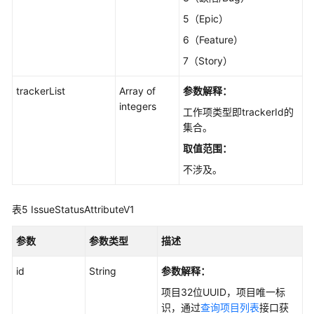
务
5（Epic）
的
所
6（Feature）
有
7（Story）
状
态
trackerList
Array of
参数解释：
-
integers
工作项类型即trackerId的
ListIssueStatusAll
集合。
查
取值范围：
询
不涉及。
公
共
状
表5
IssueStatusAttributeV1
态
设
参数
参数类型
描述
置
-
id
String
参数解释：
ListIssueStatusConfig
项目32位UUID，项目唯一标
识，通过
查询项目列表
接口获