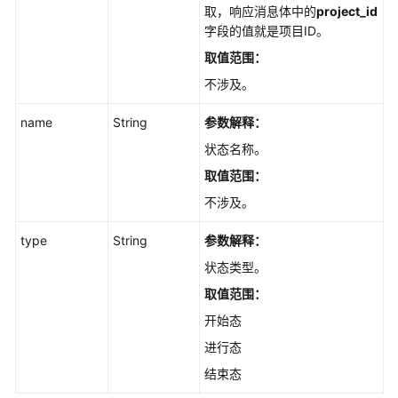
给
取，响应消息体中的
project_id
自
字段的值就是项目ID。
定
取值范围：
义
状
不涉及。
态
name
配
String
参数解释：
置
状态名称。
工
取值范围：
作
项
不涉及。
类
型
type
String
参数解释：
-
状态类型。
BatchCreateTrackerConfig
取值范围：
查
开始态
询
进行态
系
结束态
统
自