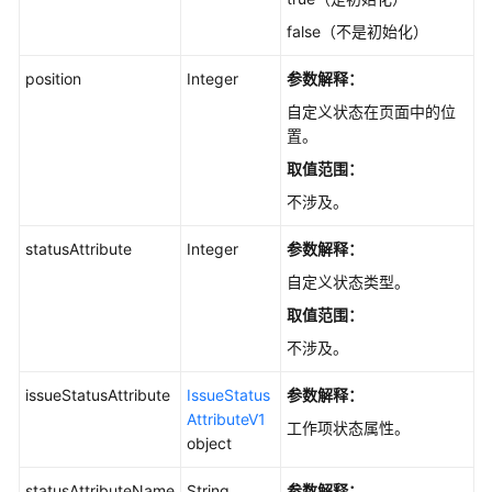
目
false（不是初始化）
的
状
position
Integer
参数解释：
态
自定义状态在页面中的位
置。
查
询
取值范围：
项
不涉及。
目
的
statusAttribute
Integer
参数解释：
状
自定义状态类型。
态
属
取值范围：
性
不涉及。
-
ListIssueStatusAttributes
issueStatusAttribute
IssueStatus
参数解释：
AttributeV1
工作项状态属性。
查
object
询
工
statusAttributeName
String
参数解释：