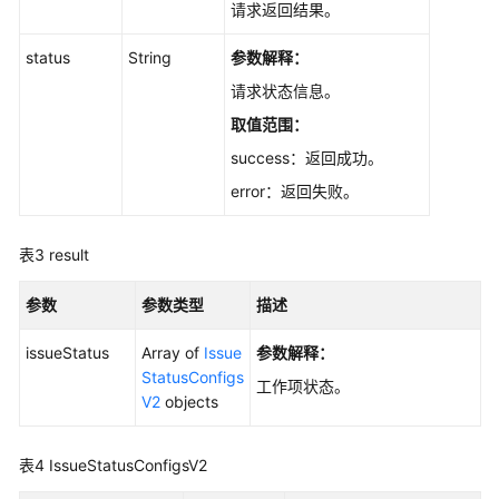
项
请求返回结果。
目
指
status
String
参数解释：
标
请求状态信息。
取值范围：
项
目
success：返回成功。
统
error：返回失败。
计
Scrum
表3
result
项
目
参数
参数类型
描述
的
迭
issueStatus
Array of
Issue
参数解释：
代
StatusConfigs
工作项状态。
V2
objects
Scrum
项
表4
IssueStatusConfigsV2
目