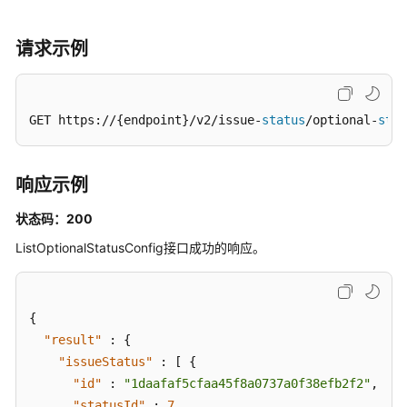
定
义
请求示例
状
态
-
ListOptionalStatusConfig
GET https://{endpoint}/v2/issue-
status
/optional-
stat
添
加
响应示例
系
状态码：200
统
自
ListOptionalStatusConfig接口成功的响应。
定
义
状
{
态
"result"
:
{
-
CreateProjectStatusConfig
"issueStatus"
:
[
{
"id"
:
"1daafaf5cfaa45f8a0737a0f38efb2f2"
,
查
"statusId"
:
7
,