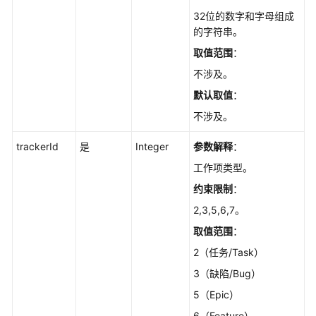
考
32位的数字和字母组成
的字符串。
使
用
取值范围
：
前
不涉及。
必
默认取值
：
读
不涉及。
API
概
trackerId
是
Integer
参数解释
：
览
工作项类型。
约束限制
：
如
何
2,3,5,6,7。
调
取值范围
：
用
2（任务/Task）
API
3（缺陷/Bug）
API
5（Epic）
6（Feature）