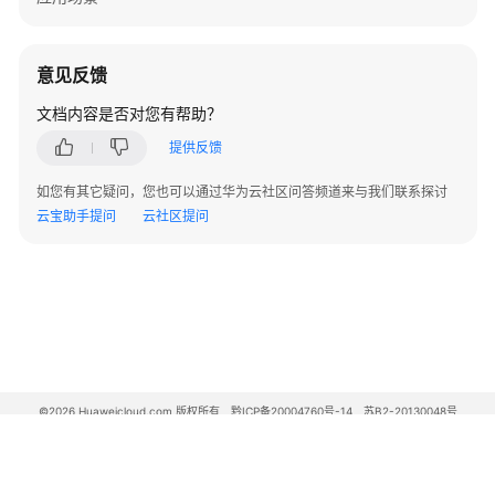
语
责
意见反馈
任
文档内容是否对您有帮助？
共
担
提供反馈
如您有其它疑问，您也可以通过华为云社区问答频道来与我们联系探讨
云
云宝助手提问
云社区提问
服
务
等
级
协
议
（SLA）
©2026 Huaweicloud.com 版权所有
黔ICP备20004760号-14
苏B2-20130048号
白
A2.B1.B2-20070312
皮
增值电信业务经营许可证：B1.B2-20200593 | 代理域名注册服务机构：新网、西数
书
电子营业执照
贵公网安备 52990002000093号
资