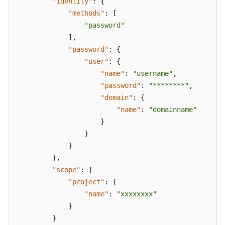
必
"identity"
:
{
读
"methods"
:
[
"password"
API
]
,
概
"password"
:
{
览
"user"
:
{
"name"
:
"username"
,
如
"password"
:
"********"
,
何
"domain"
:
{
调
"name"
:
"domainname"
用
}
API
}
}
构
}
,
造
请
"scope"
:
{
求
"project"
:
{
"name"
:
"xxxxxxxx"
认
}
证
}