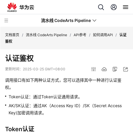
流水线 CodeArts Pipeline
文档首页
/
流水线 CodeArts Pipeline
/
API参考
/
如何调用API
/
认证
鉴权
最
认证鉴权
新
动
更新时间：
2025-03-25 GMT+08:00
态
调用接口有如下两种认证方式，您可以选择其中一种进行认证鉴
产
权。
品
Token认证：通过Token认证通用请求。
介
AK/SK认证：通过AK（Access Key ID）/SK（Secret Access
绍
Key)加密调用请求。
快
速
Token认证