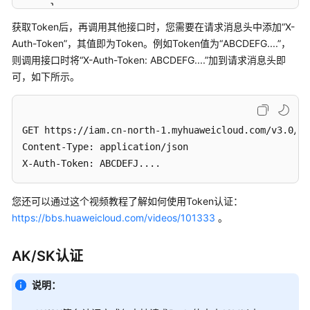
鉴
}
权
}
获取Token后，再调用其他接口时，您需要在请求消息头中添加“X-
Auth-Token”，其值即为Token。例如Token值为“ABCDEFG....”，
返
则调用接口时将“X-Auth-Token: ABCDEFG....”加到请求消息头即
回
可，如下所示。
结
果
API
GET https://iam.cn-north-1.myhuaweicloud.com/v3.0/OS
Content-Type: application/json 

应
X-Auth-Token: ABCDEFJ....
用
示
您还可以通过这个视频教程了解如何使用Token认证：
例
https://bbs.huaweicloud.com/videos/101333
。
权
限
AK/SK认证
和
授
说明：
权