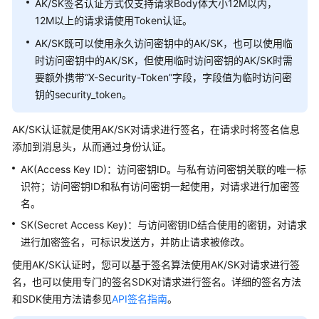
项
AK/SK签名认证方式仅支持请求Body体大小12M以内，
12M以上的请求请使用Token认证。
附
AK/SK既可以使用永久访问密钥中的AK/SK，也可以使用临
录
时访问密钥中的AK/SK，但使用临时访问密钥的AK/SK时需
要额外携带“X-Security-Token”字段，字段值为临时访问密
修
钥的security_token。
订
记
AK/SK认证就是使用AK/SK对请求进行签名，在请求时将签名信息
录
添加到消息头，从而通过身份认证。
场
AK(Access Key ID)：访问密钥ID。与私有访问密钥关联的唯一标
景
识符；访问密钥ID和私有访问密钥一起使用，对请求进行加密签
代
名。
码
示
SK(Secret Access Key)：与访问密钥ID结合使用的密钥，对请求
例
进行加密签名，可标识发送方，并防止请求被修改。
使用AK/SK认证时，您可以基于签名算法使用AK/SK对请求进行签
常
名，也可以使用专门的签名SDK对请求进行签名。详细的签名方法
见
和SDK使用方法请参见
API签名指南
。
问