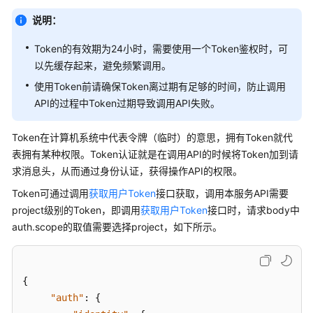
入
门
说明：
用
Token的有效期为24小时，需要使用一个Token鉴权时，可
户
以先缓存起来，避免频繁调用。
指
使用Token前请确保Token离过期有足够的时间，防止调用
南
API的过程中Token过期导致调用API失败。
最
Token在计算机系统中代表令牌（临时）的意思，拥有Token就代
佳
表拥有某种权限。Token认证就是在调用API的时候将Token加到请
实
求消息头，从而通过身份认证，获得操作API的权限。
践
Token可通过调用
获取用户Token
接口获取，调用本服务API需要
API
project级别的Token，即调用
获取用户Token
接口时，请求body中
参
auth.scope的取值需要选择project，如下所示。
考
使
{
用
"auth"
:
{
前