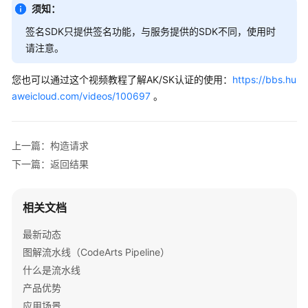
题
须知：
签名SDK只提供签名功能，与服务提供的SDK不同，使用时
视
频
请注意。
帮
助
您也可以通过这个视频教程了解AK/SK认证的使用：
https://bbs.hu
aweicloud.com/videos/100697
。
文
档
下
上一篇：构造请求
载
下一篇：返回结果
通
相关文档
用
参
最新动态
考
图解流水线（CodeArts Pipeline）
什么是流水线
产
产品优势
品
术
应用场景