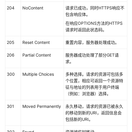
必
204
NoContent
请求已成功，同时HTTPS响应不
读
包含响应体。
API
在响应OPTIONS方法的HTTPS
概
请求时返回此状态码。
览
205
Reset Content
重置内容，服务器处理成功。
如
206
Partial Content
服务器成功处理了部分GET请
何
求。
调
用
300
Multiple Choices
多种选择。请求的资源可包括多
API
个位置，相应可返回一个资源特
征与地址的列表用于用户终端
API
（例如：浏览器）选择。
附
301
Moved Permanently
永久移动，请求的资源已被永久
录
的移动到新的URI，返回信息会
包括新的URI。
状
态
302
Found
资源被临时移动。