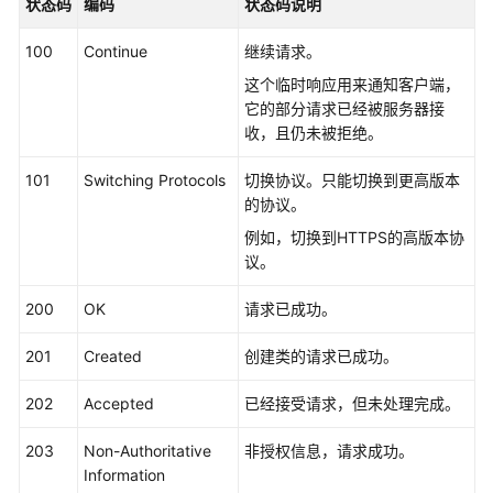
状态码
编码
状态码说明
介
绍
100
Continue
继续请求。
快
这个临时响应用来通知客户端，
速
它的部分请求已经被服务器接
入
收，且仍未被拒绝。
门
101
Switching Protocols
切换协议。只能切换到更高版本
的协议。
用
户
例如，切换到HTTPS的高版本协
指
议。
南
200
OK
请求已成功。
API
参
201
Created
创建类的请求已成功。
考
202
Accepted
已经接受请求，但未处理完成。
使
203
Non-Authoritative
非授权信息，请求成功。
用
Information
前