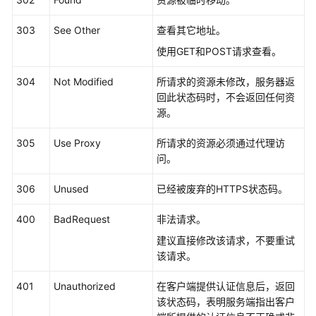
码
303
See Other
查看其它地址。
错
使用GET和POST请求查看。
误
码
304
Not Modified
所请求的资源未修改，服务器返
回此状态码时，不会返回任何资
获
源。
取
项
305
Use Proxy
所请求的资源必须通过代理访
目
问。
ID
和
306
Unused
已经被废弃的HTTPS状态码。
名
称
400
BadRequest
非法请求。
建议直接修改该请求，不要重试
获
该请求。
取
助
401
Unauthorized
在客户端提供认证信息后，返回
手
该状态码，表明服务端指出客户
ID