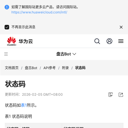
如需了解国际站更多云产品，请访问国际站。
https://www.huaweicloud.com/intl/
不再显示此消息
盘古Bot
文档首页
/
盘古Bot
/
API参考
/
附录
/
状态码
状态码
最
新
更新时间：
2026-02-05 GMT+08:00
动
态
状态码如
表1
所示。
表1
状态码说明
产
品