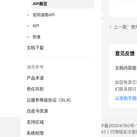
API概览
如何调用API
API
上一篇：使
附录
文档下载
意见反馈
通用参考
文档内容是
产品术语
如您有其它
责任共担
们联系探讨
云宝助手提
云服务等级协议（SLA）
白皮书资源
支持区域
©2026 Huaweicloud.com 版权所有
黔ICP备20004760号-
增值电信业务经营许可证：B1.B2-20200593 | 代理域名
系统权限