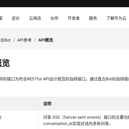
案
定价
云商店
伙伴
开发者
服务
了解华为云
古Bot
/
API参考
/
API概览
概览
提供的接口为符合RESTful API设计规范的自研接口。通过盘古Bot的自研
明
说明
口
问答 SSE（Server-sent events）接
conversation_id实现对话内多轮问答。