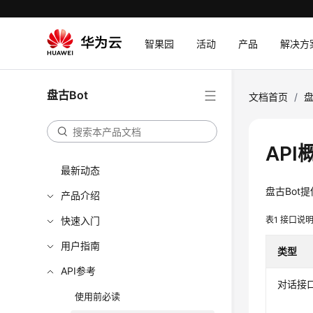
智果园
活动
产品
解决方
盘古Bot
文档首页
/
盘
API
最新动态
盘古Bot
产品介绍
快速入门
表1
接口说
用户指南
类型
API参考
对话接
使用前必读