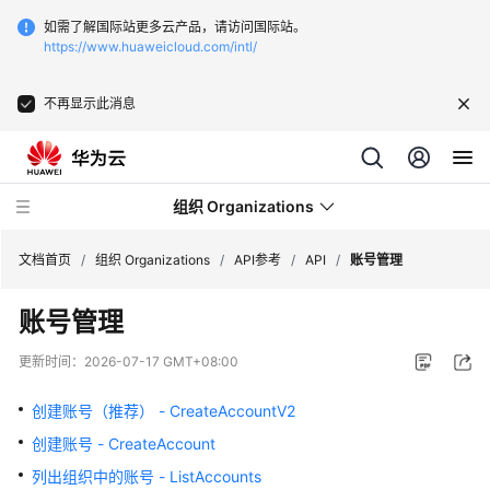
如需了解国际站更多云产品，请访问国际站。
https://www.huaweicloud.com/intl/
不再显示此消息
组织 Organizations
文档首页
/
组织 Organizations
/
API参考
/
API
/
账号管理
账号管理
最
新
更新时间：
2026-07-17 GMT+08:00
动
态
创建账号（推荐） - CreateAccountV2
创建账号 - CreateAccount
产
品
列出组织中的账号 - ListAccounts