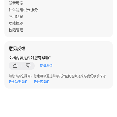
考
最新动态
什么是组织云服务
使
应用场景
用
功能概览
前
权限管理
必
读
意见反馈
API
概
文档内容是否对您有帮助？
览
提供反馈
如
如您有其它疑问，您也可以通过华为云社区问答频道来与我们联系探讨
何
云宝助手提问
云社区提问
调
用
API
API