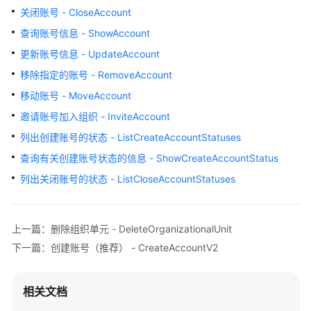
介
关闭账号 - CloseAccount
绍
查询账号信息 - ShowAccount
快
更新账号信息 - UpdateAccount
速
移除指定的账号 - RemoveAccount
入
移动账号 - MoveAccount
门
邀请账号加入组织 - InviteAccount
用
列出创建账号的状态 - ListCreateAccountStatuses
户
查询有关创建账号状态的信息 - ShowCreateAccountStatus
指
南
列出关闭账号的状态 - ListCloseAccountStatuses
最
佳
上一篇：删除组织单元 - DeleteOrganizationalUnit
实
下一篇：创建账号（推荐） - CreateAccountV2
践
API
相关文档
参