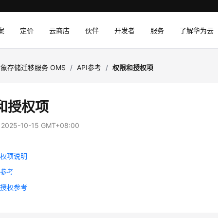
案
定价
云商店
伙伴
开发者
服务
了解华为云
象存储迁移服务 OMS
/
API参考
/
权限和授权项
和授权项
：
2025-10-15 GMT+08:00
授权项说明
权参考
略授权参考