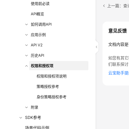
使用前必读
上一篇：查
API概览
如何调用API
意见反馈
应用示例
文档内容是
API V2
历史API
如您有其它
们联系探讨
权限和授权项
云宝助手提
权限和授权项说明
策略授权参考
身份策略授权参考
附录
SDK参考
场景代码示例