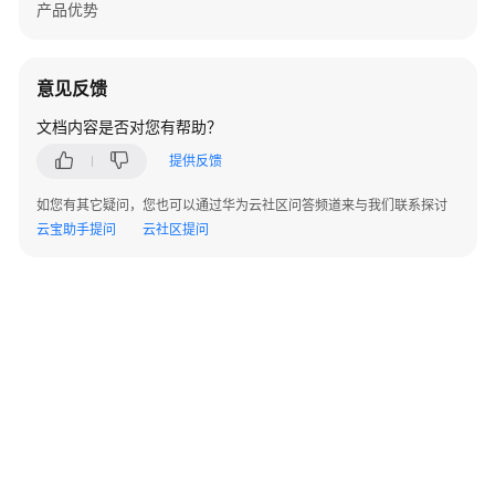
产品优势
考
使
用
意见反馈
前
文档内容是否对您有帮助？
必
读
提供反馈
如您有其它疑问，您也可以通过华为云社区问答频道来与我们联系探讨
API
云宝助手提问
云社区提问
概
览
如
何
调
用
API
应
用