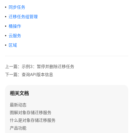
介
同步任务
绍
迁移任务组管理
快
桶操作
速
云服务
入
门
区域
用
户
上一篇：示例3：暂停并删除迁移任务
指
下一篇：查询API版本信息
南
最
相关文档
佳
实
最新动态
践
图解对象存储迁移服务
什么是对象存储迁移服务
API
产品功能
参