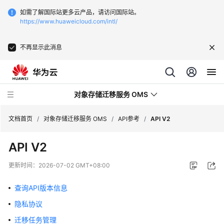
如需了解国际站更多云产品，请访问国际站。
https://www.huaweicloud.com/intl/
不再显示此消息
对象存储迁移服务 OMS
文档首页
/
对象存储迁移服务 OMS
/
API参考
/
API V2
API V2
最
新
更新时间：
2026-07-02 GMT+08:00
动
态
查询API版本信息
隐私协议
产
品
迁移任务管理