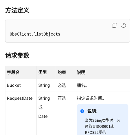
初
方法定义
始
化
预
ObsClient.listObjects
定
义
常
请求参数
量
桶
字段名
类型
约束
说明
相
关
Bucket
String
必选
桶名。
接
口
RequestDate
String
可选
指定请求时间。
或
说明：
使
Date
用
当为String类型时，必
前
须符合ISO8601或
需
RFC822规范。