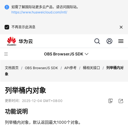
如需了解国际站更多云产品，请访问国际站。
https://www.huaweicloud.com/intl/
不再显示此消息
OBS BrowserJS SDK
文档首页
/
OBS BrowserJS SDK
/
API参考
/
桶相关接口
/
列举桶内对
象
API
列举桶内对象
参
考
更新时间：
2025-12-04 GMT+08:00
功能说明
简
介
列举桶内对象，默认返回最大1000个对象。