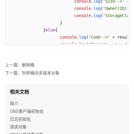
console
.
log
(
'Size-->'
 + r
ACL
console
.
log
(
'Owner[ID]-->
console
.
log
(
'StorageClass
设
                     }

置
              }
else
{

桶
console
.
log
(
'Code-->'
 + result.
日
console
.
log
(
'Message-->'
 + resu
志
              }

管
       }

理
上一篇：删除桶
配
});
置
下一篇：列举桶内多版本对象
获
相关文档
取
桶
简介
日
OBS客户端初始化
志
日志初始化
管
理
请求对象
配