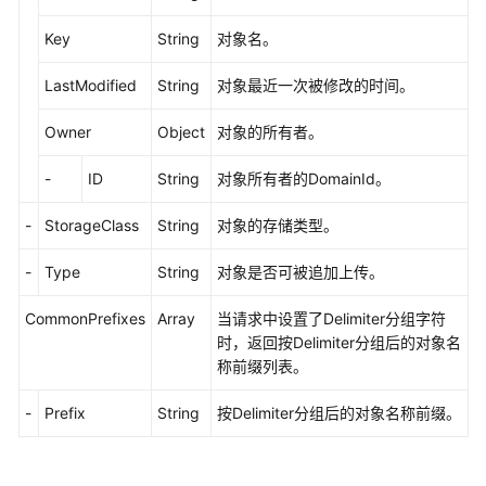
存
量
Key
String
对象名。
信
息
LastModified
String
对象最近一次被修改的时间。
设
Owner
Object
对象的所有者。
置
桶
-
ID
String
对象所有者的DomainId。
配
额
-
StorageClass
String
对象的存储类型。
获
-
Type
String
对象是否可被追加上传。
取
桶
CommonPrefixes
Array
当请求中设置了Delimiter分组字符
配
时，返回按Delimiter分组后的对象名
额
称前缀列表。
-
Prefix
String
按Delimiter分组后的对象名称前缀。
设
置
桶
存