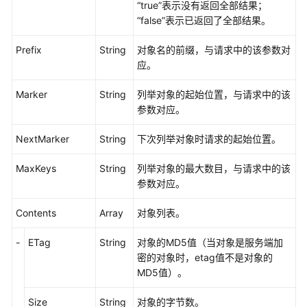
务
“true”表示没有返回全部结果；
“false”表示已返回了全部结果。
获
取
Prefix
String
对象名的前缀，与请求中的该参数对
桶
应。
元
Marker
数
String
列举对象的起始位置，与请求中的该
据
参数对应。
NextMarker
String
下次列举对象时请求的起始位置。
获
取
MaxKeys
String
列举对象的最大数目，与请求中的该
桶
参数对应。
区
域
Contents
Array
对象列表。
位
置
-
ETag
String
对象的MD5值（当对象是服务端加
密的对象时，etag值不是对象的
获
MD5值）。
取
桶
Size
String
对象的字节数。