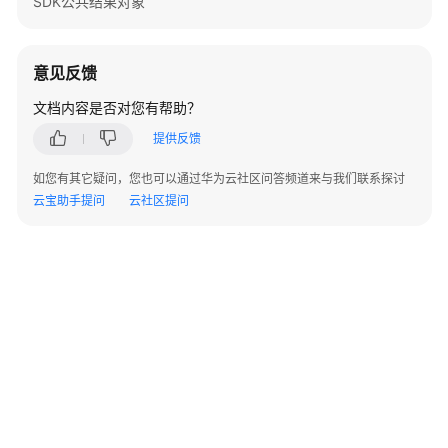
SDK公共结果对象
置
设
意见反馈
置
桶
文档内容是否对您有帮助？
策
提供反馈
略
如您有其它疑问，您也可以通过华为云社区问答频道来与我们联系探讨
获
云宝助手提问
云社区提问
取
桶
策
略
删
除
桶
策
略