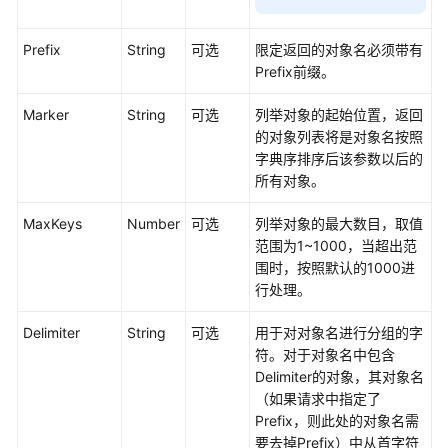
知
Prefix
String
可选
限定返回的对象名必须带有
判
Prefix前缀。
断
桶
Marker
String
可选
列举对象的起始位置，返回
是
的对象列表将是对象名按照
否
字典序排序后该参数以后的
存
所有对象。
在
MaxKeys
Number
可选
列举对象的最大数目，取值
删
范围为1~1000，当超出范
除
围时，按照默认的1000进
桶
行处理。
列
Delimiter
String
可选
用于对对象名进行分组的字
举
符。对于对象名中包含
桶
Delimiter的对象，其对象名
内
（如果请求中指定了
对
Prefix，则此处的对象名需
象
要去掉Prefix）中从首字符