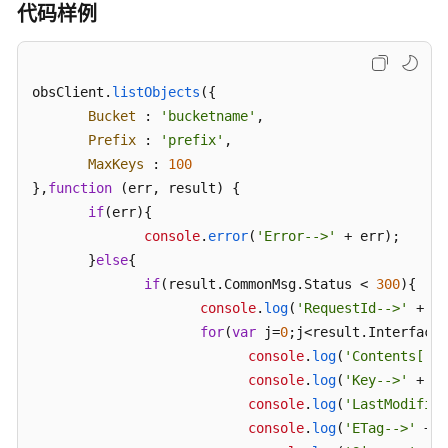
代码样例
储
类
型
obsClient.
listObjects
({

获
Bucket
 : 
'bucketname'
,

取
Prefix
 : 
'prefix'
,

桶
MaxKeys
 : 
100
存
},
function
 (
err, result
) {

储
if
(err){

类
console
.
error
(
'Error-->'
 + err);

型
       }
else
{

if
(result.
CommonMsg
.
Status
 < 
300
){

设
console
.
log
(
'RequestId-->'
 + re
置
for
(
var
 j=
0
;j<result.
InterfaceR
桶
ACL
console
.
log
(
'Contents['
 +
console
.
log
(
'Key-->'
 + re
获
console
.
log
(
'LastModified
取
console
.
log
(
'ETag-->'
 + r
桶