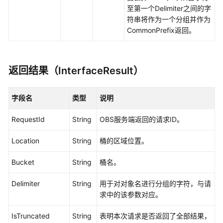
至第一个Delimiter之间的字
列
符串将作为一个分组并作为
举
CommonPrefix返回。
桶
内
多
返回结果（InterfaceResult）
版
本
对
字段名
类型
说明
象
RequestId
String
OBS服务端返回的请求ID。
列
举
Location
String
桶的区域位置。
桶
内
Bucket
String
桶名。
分
段
Delimiter
String
用于对对象名进行分组的字符，与请
上
求中的该参数对应。
传
任
IsTruncated
String
表明本次请求是否返回了全部结果，