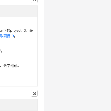
n下的project ID。获
取项目ID
。
符。
母、数字组成。