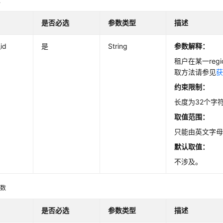
数
ance
是否必选
参数类型
描述
_id
是
String
参数解释：
Instance
租户在某一regio
取方法请参见
获
约束限制：
tance
长度为32个字
取值范围：
只能由英文字
默认取值：
不涉及。
gs
参数
Logs
是否必选
参数类型
描述