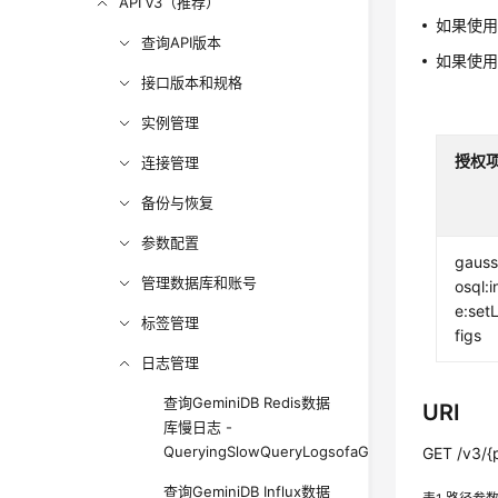
API v3（推荐）
如果使
查询API版本
如果使
接口版本和规格
实例管理
授权
连接管理
备份与恢复
参数配置
gauss
管理数据库和账号
osql:
e:set
标签管理
figs
日志管理
查询GeminiDB Redis数据
URI
库慢日志 -
QueryingSlowQueryLogsofaGeminiDBRedisInsta
GET /v3/{p
查询GeminiDB Influx数据