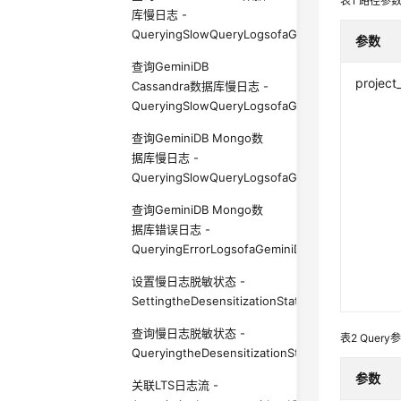
表1
路径参
库慢日志 -
QueryingSlowQueryLogsofaGeminiDBInfluxInst
参数
查询GeminiDB
project
Cassandra数据库慢日志 -
QueryingSlowQueryLogsofaGeminiDBCassandra
查询GeminiDB Mongo数
据库慢日志 -
QueryingSlowQueryLogsofaGeminiDBMongoIns
查询GeminiDB Mongo数
据库错误日志 -
QueryingErrorLogsofaGeminiDBMongoInstance
设置慢日志脱敏状态 -
SettingtheDesensitizationStatusofSlowQueryLo
查询慢日志脱敏状态 -
表2
Query
QueryingtheDesensitizationStatusofSlowQuery
参数
关联LTS日志流 -