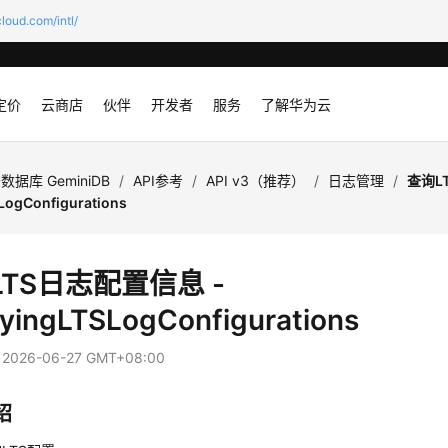
loud.com/intl/
定价
云商店
伙伴
开发者
服务
了解华为云
数据库 GeminiDB
/
API参考
/
API v3（推荐）
/
日志管理
/
查询L
LogConfigurations
TS日志配置信息 -
yingLTSLogConfigurations
：
2026-06-27 GMT+08:00
绍