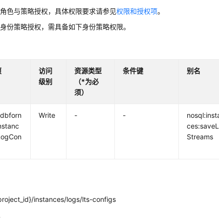
用角色与策略授权，具体权限要求请参见
权限和授权项
。
用身份策略授权，需具备如下身份策略权限。
项
访问
资源类型
条件键
别名
级别
（*为必
须）
dbforn
Write
-
-
nosql:inst
instanc
ces:saveL
LogCon
Streams
nce
roject_id}/instances/logs/lts-configs