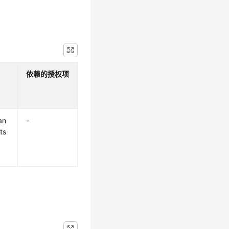
依赖的授权项
an
-
ts