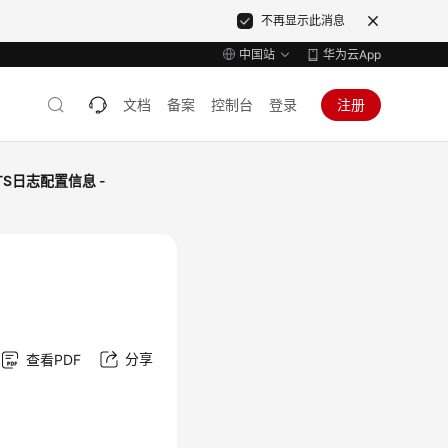
不再显示此消息
中国站
华为云App
文档
备案
控制台
登录
注册
TS日志配置信息 -
分享
查看PDF