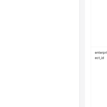
enterpr
ect_id