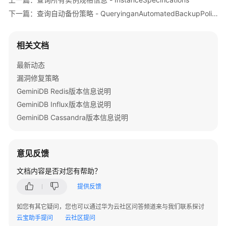
公
下一篇：查询自动备份策略 - QueryinganAutomatedBackupPolicy
告
产
相关文档
品
介
最新动态
绍
漏洞修复策略
GeminiDB Redis版本信息说明
GeminiDB
GeminiDB Influx版本信息说明
Redis
GeminiDB Cassandra版本信息说明
接
口
GeminiDB
意见反馈
Influx
文档内容是否对您有帮助？
接
口
提供反馈
如您有其它疑问，您也可以通过华为云社区问答频道来与我们联系探讨
GeminiDB
云宝助手提问
云社区提问
Cassandra