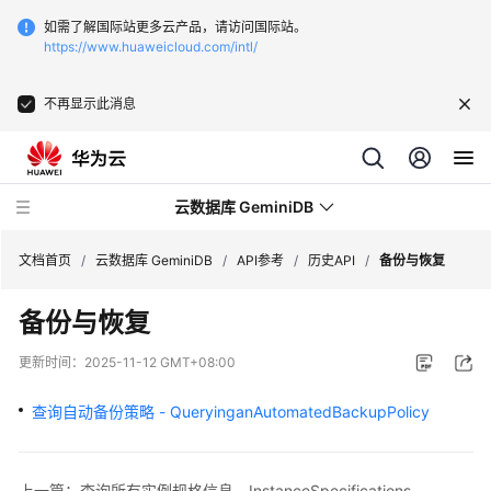
如需了解国际站更多云产品，请访问国际站。
https://www.huaweicloud.com/intl/
不再显示此消息
云数据库 GeminiDB
文档首页
/
云数据库 GeminiDB
/
API参考
/
历史API
/
备份与恢复
备份与恢复
最
新
更新时间：
2025-11-12 GMT+08:00
动
态
查询自动备份策略 - QueryinganAutomatedBackupPolicy
服
务
上一篇：查询所有实例规格信息 - InstanceSpecifications