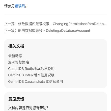
号
请参见
错误码
。
-
DeletingaDatabaseAccount
上一篇：修改数据库账号权限 - ChangingPermissionsforaDatabaseAccount
获
下一篇：删除数据库账号 - DeletingaDatabaseAccount
取
数
据
相关文档
库
账
最新动态
号
漏洞修复策略
列
GeminiDB Redis版本信息说明
表
和
GeminiDB Influx版本信息说明
详
GeminiDB Cassandra版本信息说明
情
-
ObtainingtheDatabaseAccountList
意见反馈
获
文档内容是否对您有帮助？