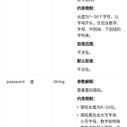
备
约束限制：
份
长度为1~36个字符，以
与
字母开头，仅包含数字、
恢
字母、中划线、下划线的
复
字符串。
取值范围：
参
数
不涉及。
配
默认取值：
置
不涉及。
管
password
是
String
参数解释：
理
数
需重置的密码。
据
约束限制：
库
密码长度为8~32位。
和
账
密码需包含大写字母、
号
小写字母、数字和特殊