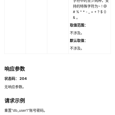
字符中的至少两种，支
创
持的特殊字符为~ ! @
建
# % ^ * - _ = + ? $ ()
数
& 。
据
取值范围：
库
不涉及。
账
号
默认取值：
-
不涉及。
CreatingaDatabaseAccount
修
响应参数
改
数
状态码： 204
据
库
无响应参数。
账
号
请求示例
权
限
重置“db_user1”账号密码。
-