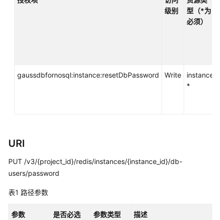
容
级别
型（*为
DynamoDB
必须）
接
口
GeminiDB
HBase
gaussdbfornosql:instance:resetDbPassword
Write
instance
接
*
口
GeminiDB
Mongo
接
URI
口
PUT /v3/{project_id}/redis/instances/{instance_id}/db-
技
users/password
术
白
表1
路径参数
皮
书
参数
是否必选
参数类型
描述