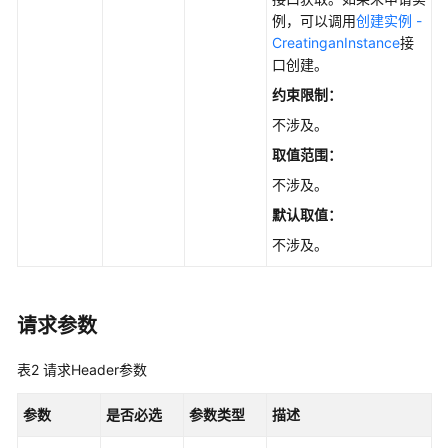
例，可以调用
创建实例 -
快
CreatinganInstance
接
速
口创建。
入
门
约束限制：
不涉及。
API
取值范围：
v4
不涉及。
API
默认取值：
v3.1（推
不涉及。
荐）
API
v3（推
请求参数
荐）
表2
请求Header参数
查
询
参数
是否必选
参数类型
描述
API