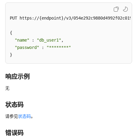
ChangingPermissionsforaDatabaseAccount
PUT https://{endpoint}/v3/054e292c9880d4992f02c0196d
重
置
数
{ 

据
"name"
 : 
"db_user1"
, 

库
"password"
 : 
"********"
账
}
号
密
码
响应示例
-
ResettingthePasswordofaDatabaseAccount
无
删
状态码
除
数
请参见
状态码
。
据
库
错误码
账