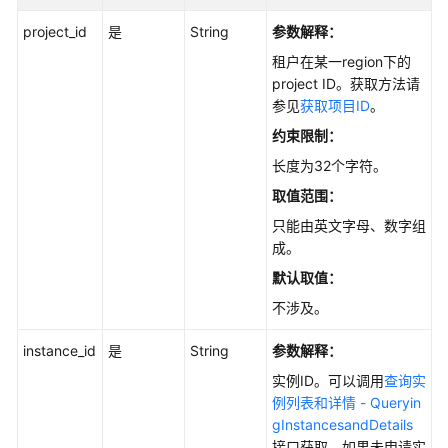
API
project_id
是
String
参数解释：
参
租户在某一region下的
考
project ID。获取方法请
参见
获取项目ID
。
使
用
约束限制：
前
长度为32个字符。
必
取值范围：
读
只能由英文字母、数字组
API
成。
概
默认取值：
览
不涉及。
如
instance_id
是
String
参数解释：
何
实例ID。可以调用
查询实
调
例列表和详情 - Queryin
用
gInstancesandDetails
API
接口获取。如果未申请实