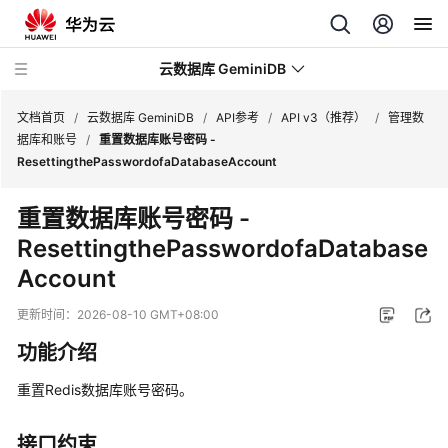
云数据库 GeminiDB
文档首页
/
云数据库 GeminiDB
/
API参考
/
API v3（推荐）
/
管理数
据库和账号
/
重置数据库账号密码 -
ResettingthePasswordofaDatabaseAccount
最
新
重置数据库账号密码 -
动
ResettingthePasswordofaDatabase
态
Account
服
务
更新时间：
2026-08-10 GMT+08:00
公
功能介绍
告
重置Redis数据库账号密码。
产
品
接口约束