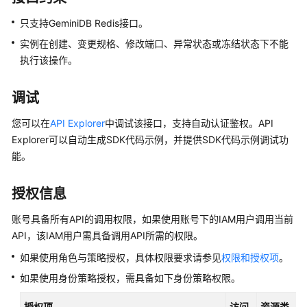
介
绍
只支持
GeminiDB Redis
接口
。
实例在创建、变更规格、修改端口、异常状态或冻结状态下不能
GeminiDB
执行该操作。
Redis
接
口
调试
您可以在
API Explorer
中调试该接口，支持自动认证鉴权。API
GeminiDB
Influx
Explorer可以自动生成SDK代码示例，并提供SDK代码示例调试功
接
能。
口
授权信息
GeminiDB
Cassandra
账号具备所有API的调用权限，如果使用账号下的IAM用户调用当前
接
API，该IAM用户需具备调用API所需的权限。
口
如果使用角色与策略授权，具体权限要求请参见
权限和授权项
。
GeminiDB
如果使用身份策略授权，需具备如下身份策略权限。
兼
授权项
访问
资源类