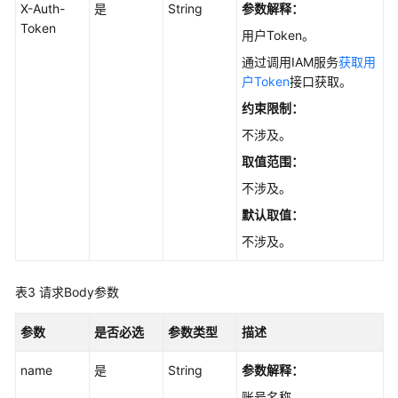
版
X-Auth-
是
String
参数解释：
本
Token
用户Token。
接
通过调用IAM服务
获取用
口
户Token
接口获取。
版
约束限制：
本
不涉及。
和
规
取值范围：
格
不涉及。
默认取值：
实
例
不涉及。
管
理
表3
请求Body参数
连
参数
是否必选
参数类型
描述
接
管
name
是
String
参数解释：
理
账号名称。