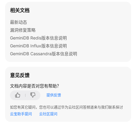
员
相关文档
密
码
最新动态
-
漏洞修复策略
ResettingtheAdministratorPasswordofanInstance
GeminiDB Redis版本信息说明
GeminiDB Influx版本信息说明
修
改
GeminiDB Cassandra版本信息说明
实
例
名
意见反馈
称
文档内容是否对您有帮助？
-
EditingtheNameofanInstance
提供反馈
变
如您有其它疑问，您也可以通过华为云社区问答频道来与我们联系探讨
更
云宝助手提问
云社区提问
实
例
安