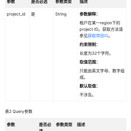
参数
是否必选
参数类型
描述
API
参
project_id
是
String
参数解释：
考
租户在某一region下的
project ID。获取方法请
使
参见
获取项目ID
。
用
约束限制：
前
必
长度为32个字符。
读
取值范围：
只能由英文字母、数字组
API
成。
概
览
默认取值：
不涉及。
如
何
表2
Query参数
调
用
参数
API
是否必
参数类型
描述
选