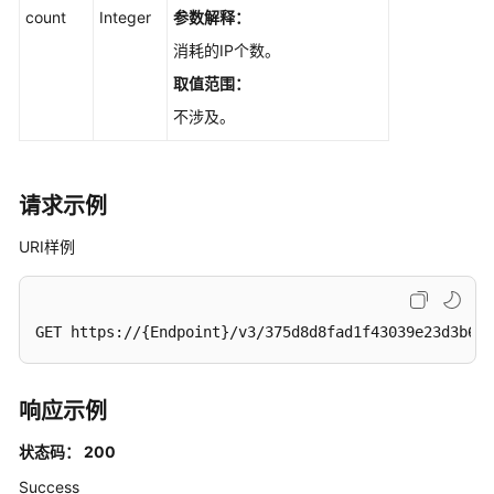
QueryingSessionStatisticsofanInstanceNode
count
Integer
参数解释：
消耗的IP个数。
关
闭
取值范围：
实
不涉及。
例
节
点
会
请求示例
话
URI样例
-
ClosingSessionsofanInstanceNode
查
GET https://{Endpoint}/v3/375d8d8fad1f43039e23d3b6c0
询
实
例
响应示例
可
变
状态码： 200
更
Success
规