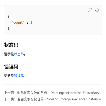
格
-
QueryingInstanceSpecificationsThatCanBeChanged
{
"count"
:
3
变
}
更
实
例
状态码
规
格
请参见
状态码
。
-
ChangingSpecificationsofanInstance
错误码
修
请参见
错误码
。
改
实
例
上一篇：删除扩容失败的节点 - DeletingtheNodethatFailstoBeAdded
的
下一篇：变更实例存储容量 - ScalingStorageSpaceofanInstance
管
理