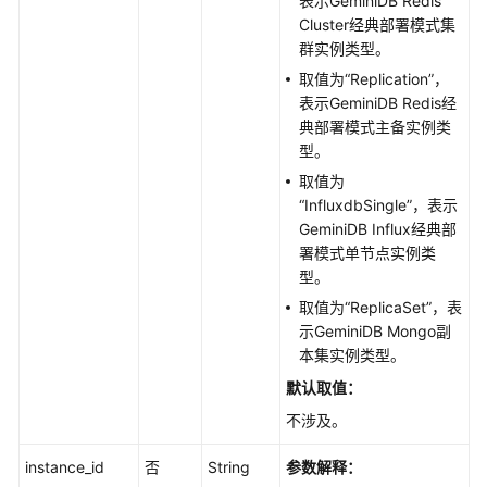
表示GeminiDB Redis
Cluster经典部署模式集
扩
群实例类型。
容
取值为“Replication”，
实
表示GeminiDB Redis经
例
典部署模式主备实例类
存
型。
储
取值为
容
“InfluxdbSingle”，表示
量
GeminiDB Influx经典部
-
署模式单节点实例类
ScalingUpStorageSpaceofanInstance
型。
取值为“ReplicaSet”，表
扩
示
GeminiDB Mongo
副
容
本集实例类型。
实
例
默认取值：
的
不涉及。
节
点
instance_id
否
String
参数解释：
数