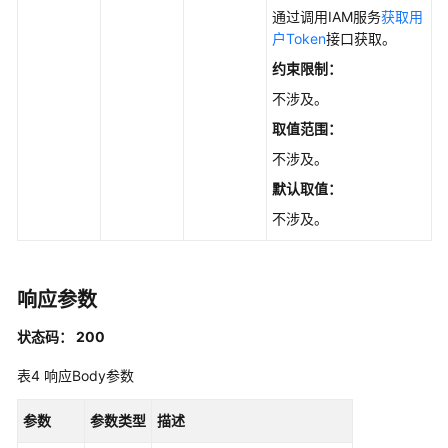
会
通过调用IAM服务
获取用
话
户Token
接口获取。
列
约束限制：
表
-
不涉及。
ObtainingSessionsofaNode
取值范围：
不涉及。
查
询
默认取值：
实
不涉及。
例
节
点
响应参数
会
话
状态码： 200
统
计
表4
响应Body参数
信
息
参数
参数类型
描述
-