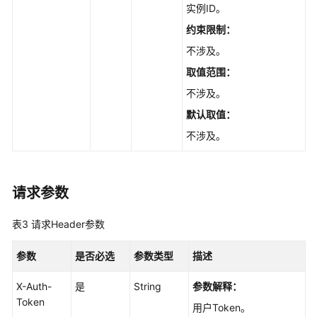
实例ID。
量
-
约束限制：
AddingNodesforanInstance
不涉及。
取值范围：
缩
容
不涉及。
实
默认取值：
例
的
不涉及。
节
点
数
请求参数
量
-
表3
请求Header参数
DeletingNodesfromaSpecifiedInstance
参数
是否必选
参数类型
描述
获
取
X-Auth-
是
String
参数解释：
节
Token
用户Token。
点