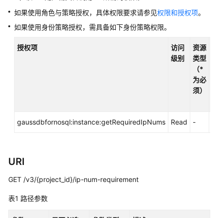
容
DynamoDB
如果使用角色与策略授权，具体权限要求请参见
权限和授权项
。
接
如果使用身份策略授权，需具备如下身份策略权限。
口
授权项
访问
资源
GeminiDB
级别
类型
HBase
（*
接
为必
口
须）
GeminiDB
Mongo
gaussdbfornosql:instance:getRequiredIpNums
Read
-
-
接
口
URI
技
术
GET /v3/{project_id}/ip-num-requirement
白
皮
表1
路径参数
书