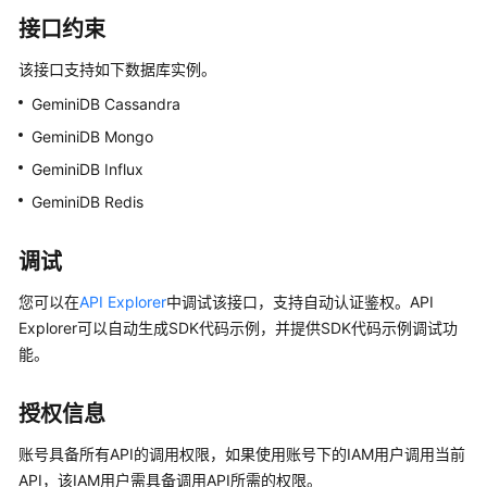
介
绍
接口约束
该接口支持如下数据库实例。
GeminiDB
Redis
GeminiDB Cassandra
接
GeminiDB Mongo
口
GeminiDB Influx
GeminiDB
GeminiDB Redis
Influx
接
调试
口
您可以在
API Explorer
中调试该接口，支持自动认证鉴权。API
GeminiDB
Explorer可以自动生成SDK代码示例，并提供SDK代码示例调试功
Cassandra
能。
接
口
授权信息
GeminiDB
账号具备所有API的调用权限，如果使用账号下的IAM用户调用当前
兼
API，该IAM用户需具备调用API所需的权限。