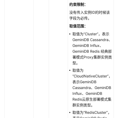
约束限制：
CreatinganInstance
没有传入实例ID的时候该
删
字段为必传。
除
取值范围：
实
取值为“Cluster”，表示
例
GeminiDB Cassandra
、
-
GeminiDB Influx
、
DeletinganInstance
GeminiDB Redis
经典部
署模式Proxy集群实例类
查
型。
询
取值为
实
“CloudNativeCluster”，
例
表示GeminiDB
列
Cassandra、GeminiDB
表
Influx、GeminiDB
和
Redis云原生部署模式集
详
群实例类型。
情
-
取值为“RedisCluster”，
QueryingInstancesandDetails