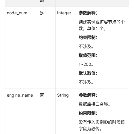
快
node_num
是
Integer
参数解释：
速
入
创建实例或扩容节点的个
门
数，单位：个。
约束限制：
API
不涉及。
v4
取值范围：
API
1~200。
v3.1（推
默认取值：
荐）
不涉及。
API
v3（推
engine_name
否
String
参数解释：
荐）
数据库
接口
名称。
约束限制：
查
询
没有传入实例ID的时候该
API
字段为必传。