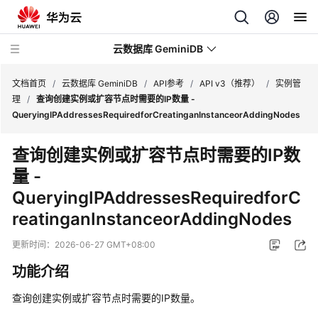
云数据库 GeminiDB
文档首页
/
云数据库 GeminiDB
/
API参考
/
API v3（推荐）
/
实例管
理
/
查询创建实例或扩容节点时需要的IP数量 -
QueryingIPAddressesRequiredforCreatinganInstanceorAddingNodes
最
新
查询创建实例或扩容节点时需要的IP数
动
量 -
态
QueryingIPAddressesRequiredforC
服
reatinganInstanceorAddingNodes
务
公
更新时间：
2026-06-27 GMT+08:00
告
功能介绍
产
查询创建实例或扩容节点时需要的IP数量。
品