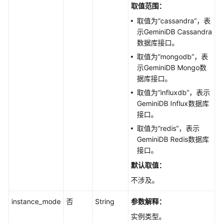
版
取值范围：
本
取值为“cassandra”，表
示
GeminiDB Cassandra
接
数据库
接口
。
口
版
取值为“mongodb”，表
本
示
GeminiDB Mongo
数
和
据库
接口
。
规
取值为“influxdb”，表示
格
GeminiDB Influx
数据库
接口
。
实
取值为“redis”，表示
例
GeminiDB Redis
数据库
管
接口
。
理
默认取值：
创
不涉及。
建
实
instance_mode
否
String
参数解释：
例
实例类型。
-