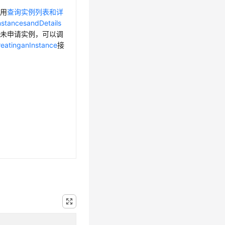
调用
查询实例列表和详
nstancesandDetails
果未申请实例，可以调
atinganInstance
接