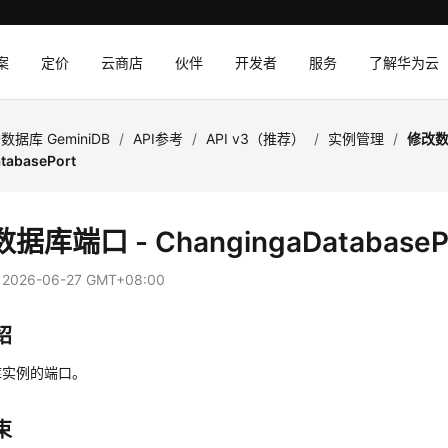
案
定价
云商店
伙伴
开发者
服务
了解华为云
数据库 GeminiDB
/
API参考
/
API v3（推荐）
/
实例管理
/
修改数
tabasePort
据库端口 - ChangingaDatabaseP
：
2026-06-27 GMT+08:00
绍
库实例的端口。
束