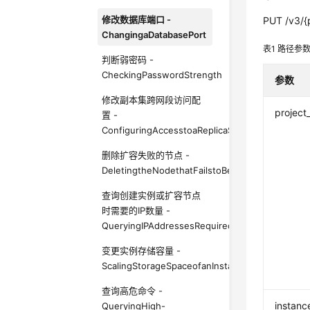
修改数据库端口 -
PUT /v3/{p
ChangingaDatabasePort
表1
路径参
判断弱密码 -
CheckingPasswordStrength
参数
修改副本集跨网段访问配
project
置 -
ConfiguringAccesstoaReplicaSetAcrossCIDRBlo
删除扩容失败的节点 -
DeletingtheNodethatFailstoBeAdded
查询创建实例或扩容节点
时需要的IP数量 -
QueryingIPAddressesRequiredforCreatinganIns
变更实例存储容量 -
ScalingStorageSpaceofanInstance
查询高危命令 -
instanc
QueryingHigh-