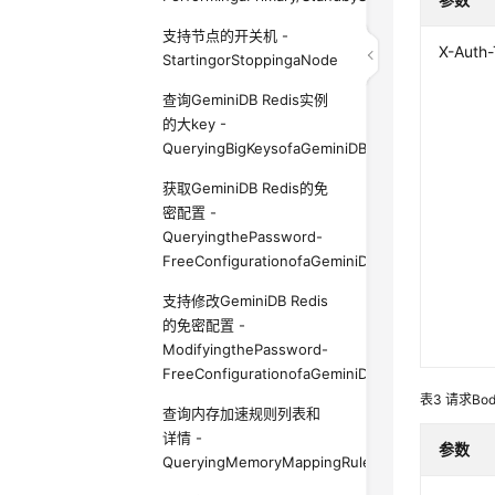
支持节点的开关机 -
X-Auth
StartingorStoppingaNode
查询GeminiDB Redis实例
的大key -
QueryingBigKeysofaGeminiDBRedisInstance
获取GeminiDB Redis的免
密配置 -
QueryingthePassword-
FreeConfigurationofaGeminiDBRedisInstance
支持修改GeminiDB Redis
的免密配置 -
ModifyingthePassword-
FreeConfigurationofaGeminiDBRedisInstance
表3
请求Bo
查询内存加速规则列表和
详情 -
参数
QueryingMemoryMappingRulesandDetails