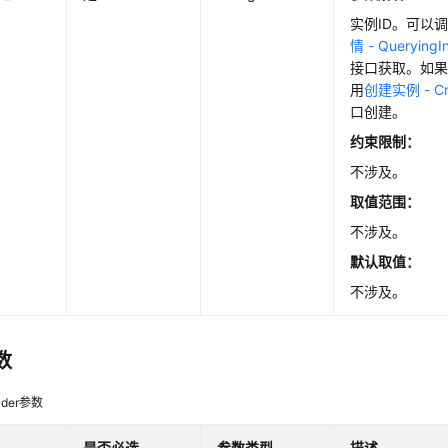
实例ID。可以
情 - QueryingI
接口获取。如
用
创建实例 - Cre
口创建。
约束限制：
不涉及。
取值范围：
不涉及。
默认取值：
不涉及。
数
der参数
是否必选
参数类型
描述