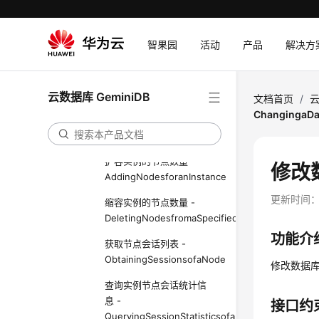
CreatinganInstance
删除实例 -
智果园
活动
产品
解决方
DeletinganInstance
查询实例列表和详情 -
QueryingInstancesandDetails
云数据库 GeminiDB
文档首页
/
云
ChangingaDa
扩容实例存储容量 -
ScalingUpStorageSpaceofanInstance
扩容实例的节点数量 -
修改数
AddingNodesforanInstance
更新时间
缩容实例的节点数量 -
DeletingNodesfromaSpecifiedInstance
功能介
获取节点会话列表 -
ObtainingSessionsofaNode
修改数据
查询实例节点会话统计信
息 -
接口约
QueryingSessionStatisticsofanInstanceNode