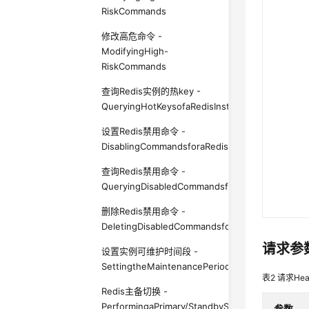
RiskCommands
修改高危命令 -
ModifyingHigh-
RiskCommands
查询Redis实例的热key -
QueryingHotKeysofaRedisInstance
设置Redis禁用命令 -
DisablingCommandsforaRedisInstance
查询Redis禁用命令 -
QueryingDisabledCommandsforaRedisInstance
删除Redis禁用命令 -
DeletingDisabledCommandsforaRedisInstance
请求参
设置实例可维护时间段 -
SettingtheMaintenancePeriodofanInstance
表2
请求Hea
Redis主备切换 -
PerformingaPrimary/StandbySwitchover
参数