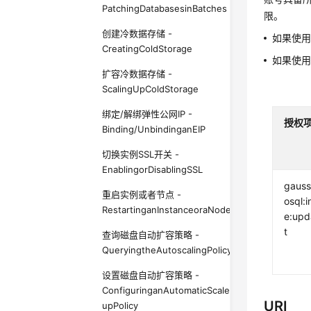
PatchingDatabasesinBatches
限。
创建冷数据存储 -
如果使
CreatingColdStorage
如果使
扩容冷数据存储 -
ScalingUpColdStorage
绑定/解绑弹性公网IP -
授权
Binding/UnbindinganEIP
切换实例SSL开关 -
EnablingorDisablingSSL
gauss
重启实例或者节点 -
osql:
RestartinganInstanceoraNode
e:upd
t
查询磁盘自动扩容策略 -
QueryingtheAutoscalingPolicyofStorageSpace
设置磁盘自动扩容策略 -
ConfiguringanAutomaticScale-
URI
upPolicy