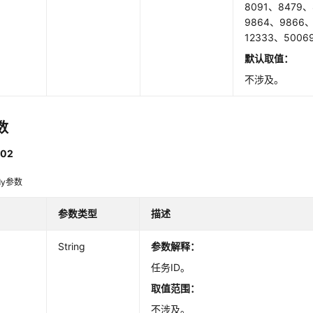
8091、8479
9864、9866、
12333、5006
默认取值
：
不涉及。
数
02
dy参数
参数类型
描述
String
参数解释
：
任务ID。
取值范围
：
不涉及。