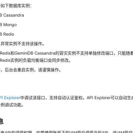
持如下数据库实例：
B Cassandra
DB Mongo
ged
B Redis
，异常实例不支持该操作。
Redis
和
GeminiDB Cassandra
的容灾实例不支持单独修改端口，只能随
Redis
实例的负载均衡端口会同步修改。
e
后，后台会重启实例，请谨慎操作。
PI Explorer
中调试该接口，支持自动认证鉴权。API Explorer可以自动
示例调试功能。
息
有API的调用权限，如果使用账号下的IAM用户调用当前API，该IAM用户