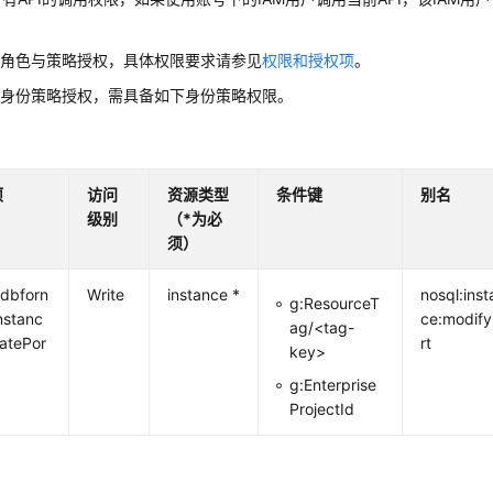
用角色与策略授权，具体权限要求请参见
权限和授权项
。
用身份策略授权，需具备如下身份策略权限。
项
访问
资源类型
条件键
别名
级别
（*为必
须）
dbforn
Write
instance *
nosql:inst
g:ResourceT
instanc
ce:modif
ag/<tag-
atePor
rt
key>
g:Enterprise
ProjectId