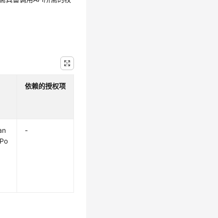
依赖的授权项
an
-
yPo