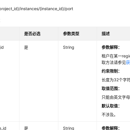
roject_id}/instances/{instance_id}/port
数
是否必选
参数类型
描述
_id
是
String
参数解释：
cks
租户在某一regio
取方法请参见
获
约束限制：
长度为32个字
取值范围：
tanceorAddingNodes
只能由英文字
默认取值：
不涉及。
e_id
是
String
参数解释：