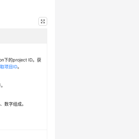
n下的project ID。获
取项目ID
。
符。
母、数字组成。