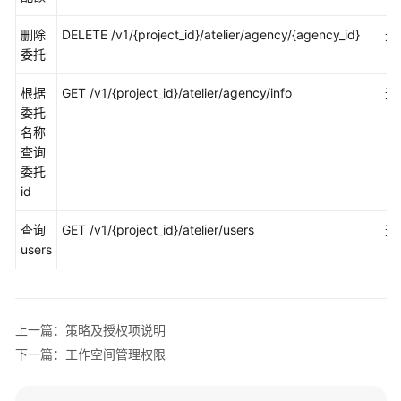
权
限
删除
DELETE /v1/{project_id}/atelier/agency/{agency_id}
无
管
委托
理
根据
GET /v1/{project_id}/atelier/agency/info
无
最
委托
佳
名称
实
查询
践
委托
id
API
参
查询
GET /v1/{project_id}/atelier/users
无
考
users
使
用
前
上一篇：策略及授权项说明
必
下一篇：工作空间管理权限
读