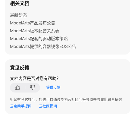
相关文档
API
概
最新动态
览
ModelArts产品发布公告
如
ModelArts版本配套关系表
何
ModelArts配套的驱动版本策略
调
ModelArts提供的容器镜像EOS公告
用
API
意见反馈
应
用
文档内容是否对您有帮助？
示
提供反馈
例
如您有其它疑问，您也可以通过华为云社区问答频道来与我们联系探讨
工
云宝助手提问
云社区提问
作
空
间
管