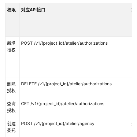
公
告
权限
对应API接口
授
产
品
介
新增
POST /v1/{project_id}/atelier/authorizations
mo
绍
授权
计
费
说
明
删除
DELETE /v1/{project_id}/atelier/authorizations
mo
授权
快
速
查询
GET /v1/{project_id}/atelier/authorizations
mo
入
授权
门
创建
POST /v1/{project_id}/atelier/agency
无
数
委托
据