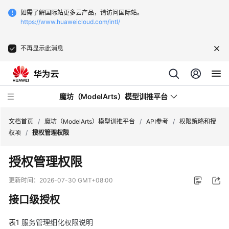
如需了解国际站更多云产品，请访问国际站。
https://www.huaweicloud.com/intl/
不再显示此消息
魔坊（ModelArts）模型训推平台
文档首页
/
魔坊（ModelArts）模型训推平台
/
API参考
/
权限策略和授
权项
/
授权管理权限
最
授权管理权限
新
动
更新时间：
2026-07-30 GMT+08:00
态
接口级授权
服
表1
务
服务管理
细化权限
说明