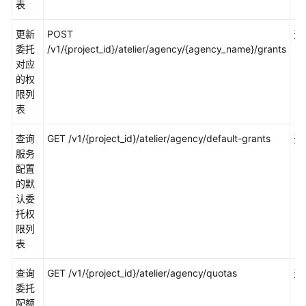
表
评
测
更新
POST
无
委托
/v1/{project_id}/atelier/agency/{agency_name}/grants
模
对应
型
的权
调
限列
用
表
镜
查询
GET /v1/{project_id}/atelier/agency/default-grants
无
像
服务
管
配置
理
的默
认委
算
托权
力
限列
资
表
源
管
查询
GET /v1/{project_id}/atelier/agency/quotas
无
理
委托
配额