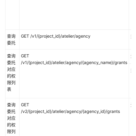
准
备
模
型
查询
GET /v1/{project_id}/atelier/agency
无
开
委托
发
查询
GET
无
模
委托
/v1/{project_id}/atelier/agency/{agency_name}/grants
型
对应
无
训
的权
练
限列
表
推
理
查询
部
GET
无
委托
署
/v2/{project_id}/atelier/agency/{agency_id}/grants
对应
的权
模
限列
型