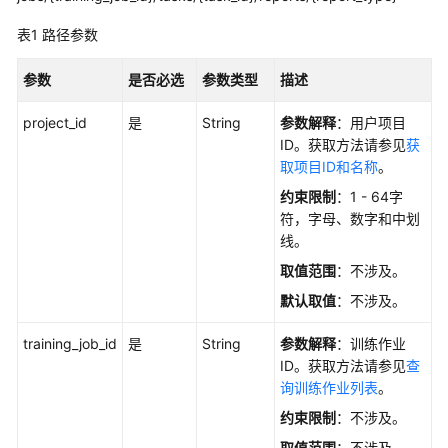
准
备
表1
路径参数
模
参数
是否必选
参数类型
描述
型
开
project_id
是
String
参数解释
：用户项目
发
ID。获取方法请参见
获
取项目ID和名称
。
模
约束限制
：1 - 64字
型
符，字母、数字和中划
训
线。
练
取值范围
：不涉及。
推
默认取值
：不涉及。
理
training_job_id
是
String
参数解释
：训练作业
部
ID。获取方法请参见
查
署
询训练作业列表
。
模
约束限制
：不涉及。
型
取值范围
：不涉及。