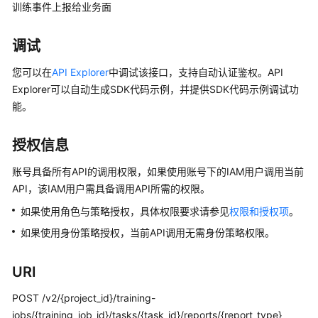
公
训练事件上报给业务面
告
调试
产
品
您可以在
API Explorer
中调试该接口，支持自动认证鉴权。API
介
Explorer可以自动生成SDK代码示例，并提供SDK代码示例调试功
绍
能。
计
授权信息
费
说
账号具备所有API的调用权限，如果使用账号下的IAM用户调用当前
明
API，该IAM用户需具备调用API所需的权限。
如果使用角色与策略授权，具体权限要求请参见
权限和授权项
。
快
速
如果使用身份策略授权，当前API调用无需身份策略权限。
入
门
URI
数
POST /v2/{project_id}/training-
据
jobs/{training_job_id}/tasks/{task_id}/reports/{report_type}