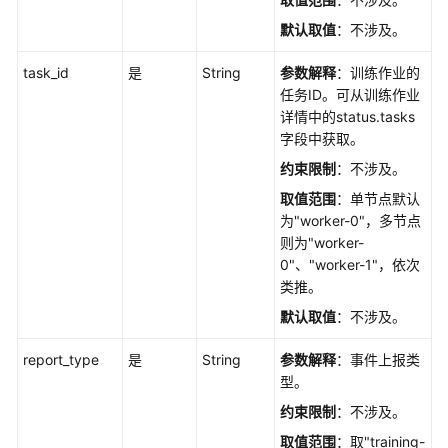
评
默认取值
：不涉及。
测
task_id
是
String
参数解释
：训练作业的
模
任务ID。可从训练作业
型
详情中的status.tasks
调
字段中获取。
用
约束限制
：不涉及。
镜
取值范围
：单节点默认
像
为"worker-0"，多节点
管
则为"worker-
理
0"、"worker-1"，依次
类推。
算
默认取值
：不涉及。
力
资
report_type
是
String
参数解释
：事件上报类
源
型。
管
理
约束限制
：不涉及。
取值范围
：取"training-