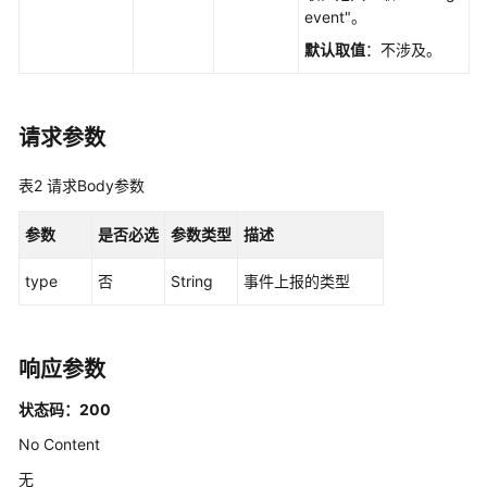
权
event"。
限
默认取值
：不涉及。
管
理
最
请求参数
佳
实
表2
请求Body参数
践
参数
是否必选
参数类型
描述
API
参
type
否
String
事件上报的类型
考
使
响应参数
用
前
状态码：200
必
No Content
读
无