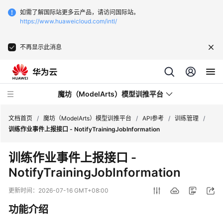
如需了解国际站更多云产品，请访问国际站。
https://www.huaweicloud.com/intl/
不再显示此消息
魔坊（ModelArts）模型训推平台
文档首页
/
魔坊（ModelArts）模型训推平台
/
API参考
/
训练管理
/
训练作业事件上报接口 - NotifyTrainingJobInformation
最
训练作业事件上报接口 -
新
NotifyTrainingJobInformation
动
态
更新时间：
2026-07-16 GMT+08:00
服
功能介绍
务