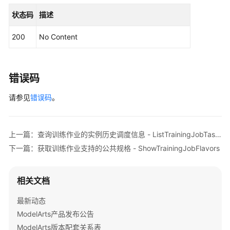
理
状态码
描述
开
200
No Content
发
环
境
错误码
训
练
请参见
错误码
。
管
理
上一篇：查询训练作业的实例历史调度信息 - ListTrainingJobTasks
创
下一篇：获取训练作业支持的公共规格 - ShowTrainingJobFlavors
建
算
法
相关文档
-
CreateAlgorithm
最新动态
ModelArts产品发布公告
查
ModelArts版本配套关系表