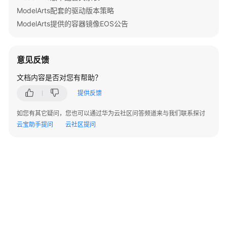
询
ModelArts配套的驱动版本策略
算
ModelArts提供的容器镜像EOS公告
法
列
表
意见反馈
-
ListAlgorithms
文档内容是否对您有帮助？
提供反馈
查
询
如您有其它疑问，您也可以通过华为云社区问答频道来与我们联系探讨
算
云宝助手提问
云社区提问
法
详
情
-
ShowAlgorithmByUuid
更
新
©2026 Huaweicloud.com 版权所有
黔ICP备20004760号-14
苏B2-20130048号
算
A2.B1.B2-20070312