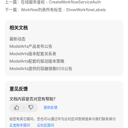
上一篇：在线服务鉴权 - CreateWorkflowServiceAuth
流
定
下一篇：Workflow列表所有标签 - ShowWorkflowLabels
时
调
相关文档
度
-
最新动态
CreateWorkflowSchedule
ModelArts产品发布公告
ModelArts版本配套关系表
查
询
ModelArts配套的驱动版本策略
工
ModelArts提供的容器镜像EOS公告
作
流
定
意见反馈
时
调
文档内容是否对您有帮助？
度
提供反馈
列
表
如您有其它疑问，您也可以通过华为云社区问答频道来与我们联系探讨
-
云宝助手提问
云社区提问