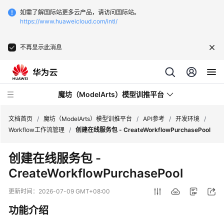
如需了解国际站更多云产品，请访问国际站。
https://www.huaweicloud.com/intl/
不再显示此消息
魔坊（ModelArts）模型训推平台
文档首页
/
魔坊（ModelArts）模型训推平台
/
API参考
/
开发环境
/
Workflow工作流管理
/
创建在线服务包 - CreateWorkflowPurchasePool
最
创建在线服务包 -
新
CreateWorkflowPurchasePool
动
态
更新时间：
2026-07-09 GMT+08:00
服
功能介绍
务