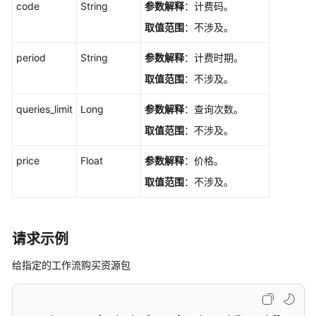
Workflow
code
String
参数解释
：计费码。
工
取值范围
：不涉及。
作
流
period
String
参数解释
：计费时期。
节
取值范围
：不涉及。
点
度
queries_limit
Long
参数解释
：查询次数。
量
信
取值范围
：不涉及。
息
-
price
Float
参数解释
：价格。
ShowWorkflowStepExecutionMetrics
取值范围
：不涉及。
获
取
请求示例
StepExecution
列
给指定的工作流购买资源包
表
-
ListWorkflowStepExecution