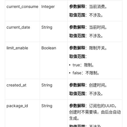
-
current_consume
Integer
参数解释
：当前消费。
CreateWorkflowExecution
取值范围
：不涉及。
删
current_date
String
参数解释
：当前时间。
除
Workflow
取值范围
：不涉及。
Execution
-
limit_enable
Boolean
参数解释
：限制开关。
DeleteWorkflowExecution
取值范围
：
true：限制。
查
询
false：不限制。
Workflow
created_at
Execution
String
参数解释
：创建时间。
-
取值范围
：不涉及。
ShowWorkflowExecution
package_id
String
参数解释
：订阅包的UUID。
更
创建时不需要填，由后台自动
新
生成。
Workflow
取值范围
：不涉及。