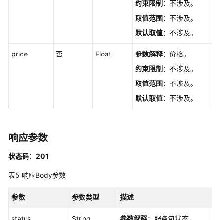
约束限制
：不涉及。
线
取值范围
：不涉及。
服
务
默认取值
：不涉及。
鉴
权
price
否
Float
参数解释
：价格。
-
约束限制
：不涉及。
CreateWorkflowServiceAuth
取值范围
：不涉及。
创
默认取值
：不涉及。
建
在
线
响应参数
服
务
状态码：201
包
-
表5
响应Body参数
CreateWorkflowPurchasePool
参数
参数类型
描述
Workflow
列
status
String
参数解释
：服务包状态。