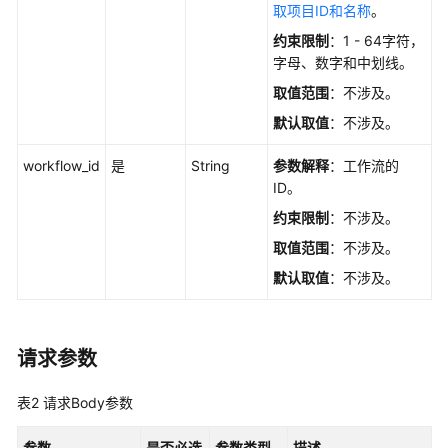
评
取项目ID和名称
。
测
约束限制
：1 - 64字符，
字母、数字和中划线。
模
取值范围
：不涉及。
型
调
默认取值
：不涉及。
用
workflow_id
是
String
参数解释
：工作流的
ID。
镜
像
约束限制
：不涉及。
管
取值范围
：不涉及。
理
默认取值
：不涉及。
算
力
资
请求参数
源
管
表2
请求Body参数
理
参数
是否必选
参数类型
描述