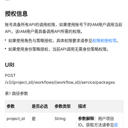
准
备
授权信息
模
账号具备所有API的调用权限，如果使用账号下的IAM用户调用当前
型
API，该IAM用户需具备调用API所需的权限。
开
如果使用角色与策略授权，具体权限要求请参见
权限和授权项
。
发
如果使用身份策略授权，当前API调用无需身份策略权限。
模
型
URI
训
练
POST
/v2/{project_id}/workflows/{workflow_id}/service/packages
推
理
表1
路径参数
部
署
参数
是否必选
参数类型
描述
模
project_id
是
String
参数解释
：用户项目
型
ID。获取方法请参见
获