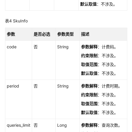
默认取值
：不涉及。
总
览
Workflow
表4
SkuInfo
工
作
参数
是否必选
参数类型
描述
流
-
code
否
String
参数解释
：计费码。
ShowWorkflowsOverview
约束限制
：不涉及。
取值范围
：不涉及。
查
询
默认取值
：不涉及。
Workflow
待
period
否
String
参数解释
：计费时期。
办
约束限制
：不涉及。
事
取值范围
：不涉及。
项
-
默认取值
：不涉及。
ShowWorkflowsTodolist
queries_limit
否
Long
参数解释
：查询次数。
在