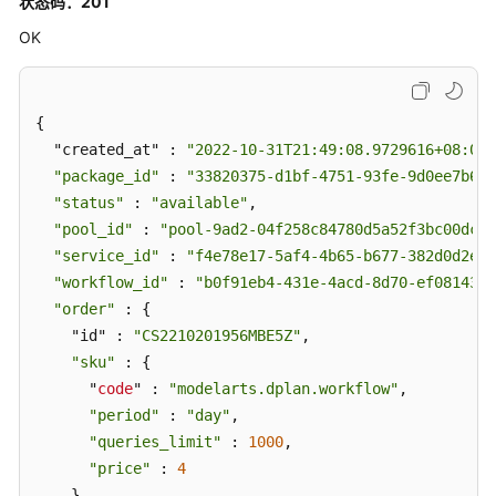
状态码：201
Subscription
OK
-
CreateWorkflowSubscriptions
删
{

除
  "created_at" : 
"2022-10-31T21:49:08.9729616+08:00"
消
"package_id"
 : 
"33820375-d1bf-4751-93fe-9d0ee7b682
息
"status"
 : 
"available"
,

订
"pool_id"
 : 
"pool-9ad2-04f258c84780d5a52f3bc00dc15
阅
"service_id"
 : 
"f4e78e17-5af4-4b65-b677-382d0d2e1b
Subscription
"workflow_id"
 : 
"b0f91eb4-431e-4acd-8d70-ef081435a
-
"order"
 : {

DeleteWorkflowSubscription
    "id" : 
"CS2210201956MBE5Z"
,

"sku"
 : {

查
      "
code
询
" : 
"modelarts.dplan.workflow"
,

消
"period"
 : 
"day"
,

息
"queries_limit"
 : 
1000
,

订
"price"
 : 
4
阅
    },
