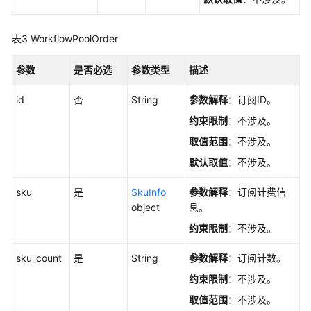
-
CreateWorkflow
表3
WorkflowPoolOrder
查
询
参数
是否必选
参数类型
描述
Workflow
工
id
否
String
参数解释
：订阅ID。
作
约束限制
：不涉及。
流
-
取值范围
：不涉及。
ShowWorkflow
默认取值
：不涉及。
修
sku
是
SkuInfo
参数解释
：订阅计费信
改
object
息。
Workflow
约束限制
：不涉及。
工
作
sku_count
是
String
参数解释
：订阅计数。
流
-
约束限制
：不涉及。
UpdateWorkflow
取值范围
：不涉及。