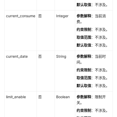
理
默认取值
：不涉及。
开
current_consume
否
Integer
参数解释
：当前消
发
费。
环
约束限制
：不涉及。
境
取值范围
：不涉及。
Workflow
默认取值
：不涉及。
工
作
current_date
否
String
参数解释
：当前时
流
间。
管
约束限制
：不涉及。
理
取值范围
：不涉及。
获
默认取值
：不涉及。
取
Workflow
limit_enable
否
Boolean
参数解释
：限制开
工
关。
作
约束限制
：不涉及。
流