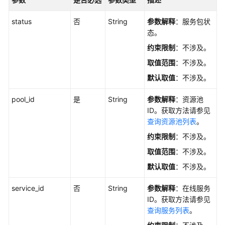
权
限
status
否
String
参数解释
：服务包状
管
态。
理
约束限制
：不涉及。
最
取值范围
：不涉及。
佳
默认取值
：不涉及。
实
践
pool_id
是
String
参数解释
：资源池
ID。获取方法请参见
API
查询资源池列表
。
参
约束限制
：不涉及。
考
取值范围
：不涉及。
使
默认取值
：不涉及。
用
前
service_id
否
String
参数解释
：在线服务
必
ID。获取方法请参见
读
查询服务列表
。