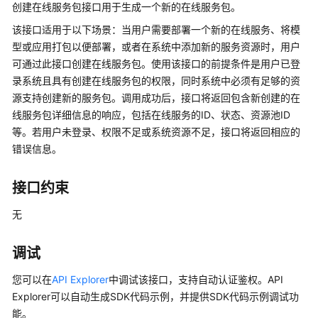
公
创建在线服务包接口用于生成一个新的在线服务包。
告
该接口适用于以下场景：当用户需要部署一个新的在线服务、将模
型或应用打包以便部署，或者在系统中添加新的服务资源时，用户
产
可通过此接口创建在线服务包。使用该接口的前提条件是用户已登
品
录系统且具有创建在线服务包的权限，同时系统中必须有足够的资
介
源支持创建新的服务包。调用成功后，接口将返回包含新创建的在
绍
线服务包详细信息的响应，包括在线服务的ID、状态、资源池ID
等。若用户未登录、权限不足或系统资源不足，接口将返回相应的
计
错误信息。
费
说
明
接口约束
快
无
速
入
调试
门
您可以在
API Explorer
中调试该接口，支持自动认证鉴权。API
数
Explorer可以自动生成SDK代码示例，并提供SDK代码示例调试功
据
能。