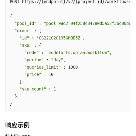
POST https://{endpoint}/v2/{project_id}/workflows{wo
获
取
{

Workflow
"pool_id"
 : 
"pool-9ad2-04f258c84780d5a52f3bc00dc15
Execution
"order"
 : {

列
"id"
 : 
"CS2210201956MBE5Z"
,

表
"sku"
 : {

的
"code"
 : 
"modelarts.dplan.workflow"
,

所
"period"
 : 
"day"
,

有
"queries_limit"
标
 : 1000,

签
"price"
 : 10

-
    },

ListExecutionLabels
"sku_count"
 : 1

  }

新
}
建
消
息
响应示例
订
阅