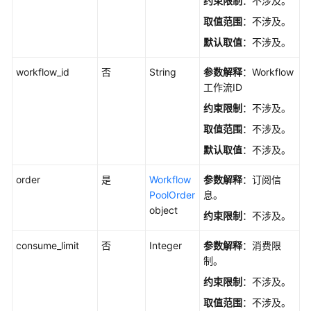
约束限制
：不涉及。
API
取值范围
：不涉及。
概
览
默认取值
：不涉及。
如
workflow_id
否
String
参数解释
：Workflow
何
工作流ID
调
约束限制
：不涉及。
用
取值范围
：不涉及。
API
默认取值
：不涉及。
应
用
order
是
Workflow
参数解释
：订阅信
示
PoolOrder
息。
例
object
约束限制
：不涉及。
工
consume_limit
否
Integer
参数解释
：消费限
作
制。
空
约束限制
：不涉及。
间
管
取值范围
：不涉及。