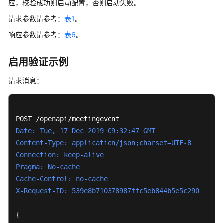
应，校验成功则启动配置，否则启动失败。
公
告
请求参数请参考：
表1
。
响应参数请参考：
表6
。
产
品
介
启用验证示例
绍
请求消息：
计
费
说
明
Date: Tue, 17 Dec 2019 09:32:47 GMT
Content-Type: application/json;charset=UTF-8
购
Connection: keep-alive
买
Pragma: No-cache
指
Cache-Control: no-cache
南
X-Request-ID: 539e8b710378987ffc5eb844b5e5c290
快
{

速