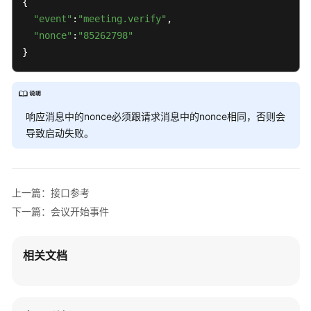
{

研
"event"
:
"meeting.verify"
,

讨
会
"nonce"
:
"85262798"
用
}
户
指
南
响应消息中的nonce必须跟请求消息中的nonce相同，否则会
智
导致启动失败。
能
会
议
室
上一篇：接口参考
用
下一篇：会议开始事件
户
指
南
相关文档
开
发