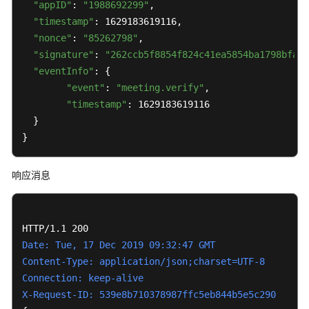
"appID"
: 
"1988692299"
,

入
门
"timestamp"
: 1629183619116,

"nonce"
: 
"85262798"
,

管
"signature"
: 
"262ccb5f8854f824c41ea5854ba1798bfa85
理
"eventInfo"
: {

员
"event"
: 
"meeting.verify"
,

指
"timestamp"
: 1629183619116

南
  }

}
视
频
响应消息
会
议
用
户
指
Date: Tue, 17 Dec 2019 09:32:47 GMT
南
Content-Type: application/json;charset=UTF-8
Connection: keep-alive
网
X-Request-ID: 539e8b710378987ffc5eb844b5e5c290
络