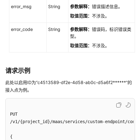
义
error_msg
String
参数解释：
错误描述信息。
接
入
取值范围：
不涉及。
点
error_code
String
参数解释：
错误码，标识错误类
型。
创
建
取值范围：
不涉及。
自
定
义
请求示例
接
入
此处以启用ID为“c4513589-df2e-4d58-ab0c-d5a6f2******”的
点
接入点为例。
编
辑
自
PUT

定
/v1/{project_id}/maas/services/custom-endpoint/contr
义
接
{
