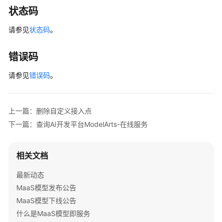
状态码
启
用/
请参见
状态码
。
停
用
自
错误码
定
请参见
错误码
。
义
接
入
点
上一篇：删除自定义接入点
下一篇：查询AI开发平台ModelArts-在线服务
查
询
AI
相关文档
开
最新动态
发
平
MaaS模型发布公告
台
MaaS模型下线公告
ModelArts-
什么是MaaS模型即服务
在