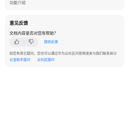
功能介绍
线
服
务
意见反馈
MaaS
文档内容是否对您有帮助？
调
提供反馈
用
统
如您有其它疑问，您也可以通过华为云社区问答频道来与我们联系探讨
计
云宝助手提问
云社区提问
附
录
常
见
问
题
视
频