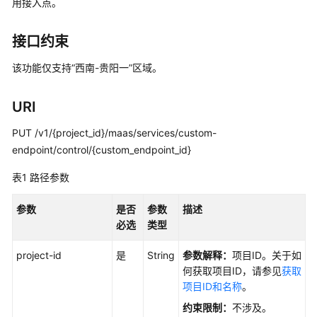
用接入点。
公
告
接口约束
产
该功能仅支持“西南-贵阳一”区域。
品
介
绍
URI
PUT /v1/{project_id}/maas/services/custom-
计
费
endpoint/control/{custom_endpoint_id}
说
表1
路径参数
明
参数
是否
参数
描述
配
必选
类型
置
MaaS
project-id
是
String
参数解释：
项目ID。关于如
访
何获取项目ID，请参见
获取
问
项目ID和名称
。
授
权
约束限制：
不涉及。