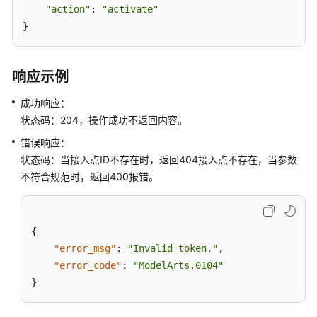
入
"action"
: 
"activate"
点
} 
查
询
响应示例
自
定
成功响应：
义
状态码：204，操作成功不返回内容。
接
错误响应：
入
点
状态码：当接入点ID不存在时，返回404接入点不存在，当参数
不符合规范时，返回400报错。
删
除
自
{
定
"error_msg"
:
"Invalid token."
,
义
"error_code"
:
"ModelArts.0104"
接
}
入
点