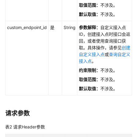
取值范围：
不涉及。
首
默认取值：
不涉及。
次
调
custom_endpoint_id
是
String
参数解释：
自定义接入点
用
ID，创建接入点时接口会返
大
回，或者使用查询接口获
模
取。具体操作，请参见
创建
型
自定义接入点
或
查询自定义
API
接入点
。
约束限制：
不涉及。
模
型
取值范围：
不涉及。
调
默认取值：
不涉及。
用
Token
plan
请求参数
用
表2
请求Header参数
量