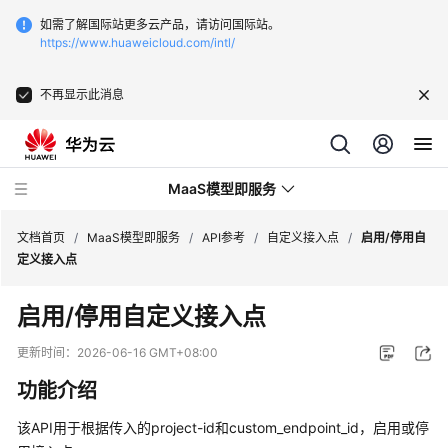
如需了解国际站更多云产品，请访问国际站。
https://www.huaweicloud.com/intl/
不再显示此消息
MaaS模型即服务
文档首页
/
MaaS模型即服务
/
API参考
/
自定义接入点
/
启用/停用自
定义接入点
最
启用/停用自定义接入点
新
动
更新时间：
2026-06-16 GMT+08:00
态
功能介绍
服
该API用于根据传入的project-id和custom_endpoint_id，启用或停
务