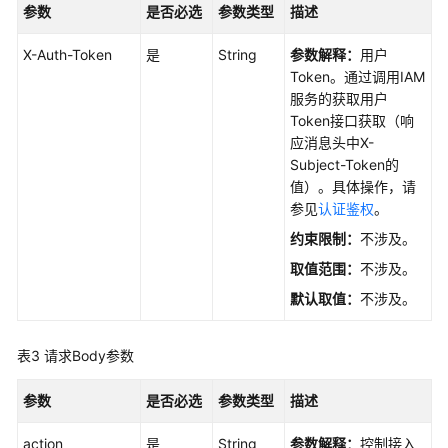
统
参数
是否必选
参数类型
描述
计
与
X-Auth-Token
是
String
参数解释：
用户
性
Token。通过调用IAM
能
服务的获取用户
监
Token接口获取（响
控
应消息头中X-
Subject-Token的
最
值）。具体操作，请
佳
参见
认证鉴权
。
实
约束限制：
不涉及。
践
取值范围：
不涉及。
API
默认取值：
不涉及。
参
考
表3
请求Body参数
使
参数
是否必选
参数类型
描述
用
前
action
是
String
参数解释：
控制接入