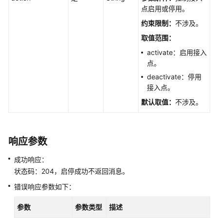
必
点启用或停用。
读
约束限制：
不涉及。
API
取值范围：
概
activate：启用接入
览
点。
deactivate：停用
如
接入点。
何
调
默认取值：
不涉及。
用
API
响应参数
视
频
成功响应：
生
状态码：204，启停成功不返回消息。
成
错误响应参数如下：
自
参数
参数类型
描述
定