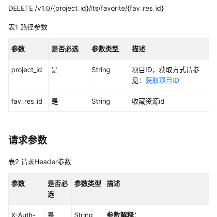
实
DELETE /v1.0/{project_id}/lts/favorite/{fav_res_id}
践
表1
路径参数
开
发
参数
是否必选
参数类型
描述
指
南
project_id
是
String
项目ID，获取方式请参
见：
获取项目ID
API
参
fav_res_id
是
String
收藏资源id
考
使
请求参数
用
前
表2
请求Header参数
必
读
参数
是否必
参数类型
描述
选
API
概
X-Auth-
是
String
参数解释：