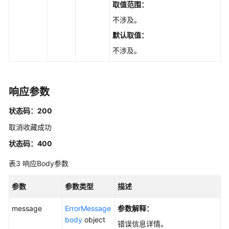
API
取值范围：
说
不涉及。
明
默认取值：
主
不涉及。
机
组
管
响应参数
理
状态码：200
日
志
取消收藏成功
组
状态码：400
管
理
表3
响应Body参数
日
参数
参数类型
描述
志
流
message
ErrorMessage
参数解释：
管
body
object
错误信息详情。
理