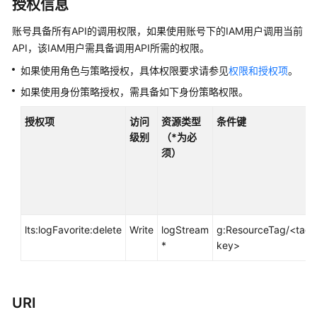
介
授权信息
绍
账号具备所有API的调用权限，如果使用账号下的IAM用户调用当前
API，该IAM用户需具备调用API所需的权限。
计
费
如果使用角色与策略授权，具体权限要求请参见
权限和授权项
。
说
如果使用身份策略授权，需具备如下身份策略权限。
明
授权项
访问
资源类型
条件键
快
级别
（*为必
速
须）
入
门
用
户
lts:logFavorite:delete
Write
logStream
g:ResourceTag/<tag-
指
*
key>
南
最
URI
佳