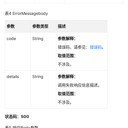
日
表4
ErrorMessagebody
志
管
参数
参数类型
描述
理
code
String
参数解释：
统
错误码，请参见：
错误码
。
计
取值范围：
top
n
不涉及。
的
details
日
String
参数解释：
志
调用失败响应信息描述。
组
取值范围：
或
日
不涉及。
志
流
状态码：500
流
量
表5
响应Body参数