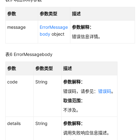
-
ListTopnTrafficStatistics
参数
参数类型
描述
按
message
ErrorMessage
参数解释：
时
body
object
错误信息详情。
间
段
表6
ErrorMessagebody
统
计
查
参数
参数类型
描述
询
code
资
String
参数解释：
源
错误码，请参见：
错误码
。
-
取值范围：
ListTimeLineTrafficStatistics
不涉及。
查
details
String
参数解释：
询
日
调用失败响应信息描述。
志