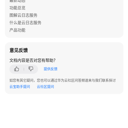
最新动态
接
功能总览
入
图解云日志服务
LTS
什么是云日志服务
产品功能
告
警
主
题
意见反馈
文档内容是否对您有帮助？
消
息
提供反馈
模
如您有其它疑问，您也可以通过华为云社区问答频道来与我们联系探讨
板
云宝助手提问
云社区提问
管
理
SQL
告
警
规