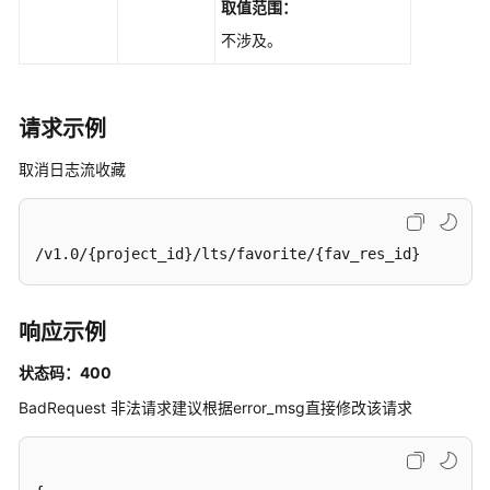
取值范围：
-
ListLogs
不涉及。
查
询
请求示例
结
构
取消日志流收藏
化
日
志
/v1.0/{project_id}/lts/favorite/{fav_res_id}
（即
将
下
响应示例
线
不
状态码：400
推
荐
BadRequest 非法请求建议根据error_msg直接修改该请求
使
用）
-