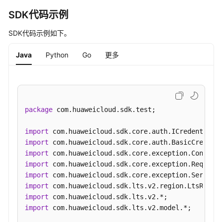
直
方
SDK代码示例
图
SDK代码示例如下。
-
ListLogHistogram
Java
Python
Go
更多
查
询
上
下
package
 com.huaweicloud.sdk.test;

文
日
import
志
import
-
import
ListLogContext
import
import
取
import
消
import
收
import
 com.huaweicloud.sdk.lts.v2.model.*;

藏
-