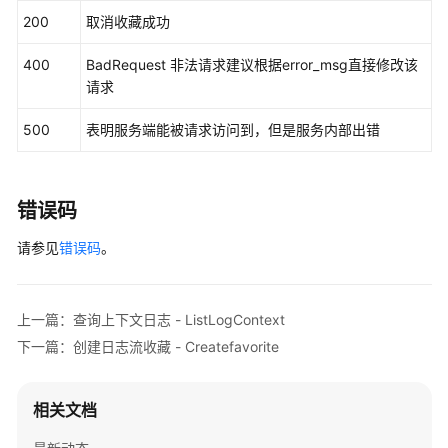
        request.withFavResId(
"{fav_res_id}"
);

储
200
取消收藏成功
try
 {

DeletefavoriteResponse
response
=
 cli
400
BadRequest 非法请求建议根据error_msg直接修改该
超
            System.out.println(response.toString()
请求
额
        } 
catch
 (ConnectionException e) {

采
            e.printStackTrace();

500
表明服务端能被请求访问到，但是服务内部出错
集
        } 
catch
 (RequestTimeoutException e) {

            e.printStackTrace();

云
        } 
catch
 (ServiceResponseException e) {

端
            e.printStackTrace();

错误码
结
            System.out.println(e.getHttpStatusCode
构
请参见
错误码
。
            System.out.println(e.getRequestId());

化
            System.out.println(e.getErrorCode());

配
            System.out.println(e.getErrorMsg());

置
        }

上一篇：查询上下文日志 - ListLogContext
    }

下一篇：创建日志流收藏 - Createfavorite
AOM
容
器
相关文档
日
志