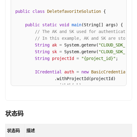
Deletefavorite
public
class
DeletefavoriteSolution
 {

创
public
static
void
main
(String[] args)
 {

建
// The AK and SK used for authentication 
日
// In this example, AK and SK are stored 
志
String
ak
=
 System.getenv(
"CLOUD_SDK_AK"
);
流
String
sk
=
 System.getenv(
"CLOUD_SDK_SK"
);
收
String
projectId
=
"{project_id}"
;

藏
-
ICredential
auth
=
new
BasicCredentials
()

Createfavorite
                .withProjectId(projectId)

                .withAk(ak)

日
                .withSk(sk);

志
接
LtsClient
client
=
 LtsClient.newBuilder()

入
                .withCredential(auth)

状态码
                .withRegion(LtsRegion.valueOf(
"<Y
日
                .build();

志
状态码
描述
DeletefavoriteRequest
request
=
new
Delet
转