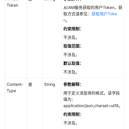
览
Token
从IAM服务获取的用户Token，获
如
取方式请参见：
获取用户Toke
何
n
。
调
约束限制：
用
不涉及。
API
取值范围：
接
不涉及。
口
默认取值：
调
用
不涉及。
示
例
Content-
是
String
参数解释：
Type
用于定义消息体的格式，该字段
应
填为：
用
application/json;charset=utf8。
示
约束限制：
例
不涉及。