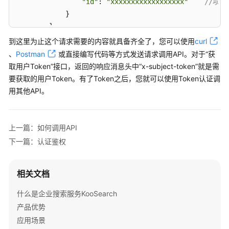
"id"
: 
"xxxxxxxxxxxxxxxxxx"
//项目
            }

        }

    }

到这里为止这个请求需要的内容就具备齐全了，您可以使用
curl
}
、
Postman
或直接编写代码等方式发送请求调用API。对于“获
取用户Token”接口，返回的响应消息头中“x-subject-token”就是需
要获取的用户Token。有了Token之后，您就可以使用Token认证调
用其他API。
上一篇：如何调用API
下一篇：认证鉴权
相关文档
什么是企业搜索服务KooSearch
产品优势
应用场景