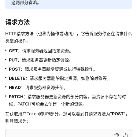
这两部分省略。
返
回
结
请求方法
果
HTTP请求方法（也称为操作或动词），它告诉服务你正在请求什么
API
类型的操作。
GET
：请求服务器返回指定资源。
公
共
PUT
：请求服务器更新指定资源。
参
POST
：请求服务器新增资源或执行特殊操作。
数
DELETE
：请求服务器删除指定资源，如删除对象等。
视
HEAD
：请求服务器资源头部。
频
PATCH
：请求服务器更新资源的部分内容。当资源不存在的时
帮
候，PATCH可能会去创建一个新的资源。
助
在获取用户Token的URI部分，您可以看到其请求方法为
“POST”
，
文
则其请求为：
档
下