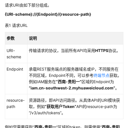
最
请求URI由如下部分组成。
佳
{URI-scheme}://{
Endpoint
}/{resource-path}
实
践
表1
请求URL
API
参数
说明
参
考
URI-
传输请求的协议，当前所有API均采用
HTTPS
协议。
scheme
使
用
Endpoint
承载REST服务端点的服务器域名或IP，不同服务在
前
不同区域，Endpoint不同，可以参考
终端节点
获取。
必
例如IAM服务在
“西南-贵阳一”
区域的Endpoint为
读
“iam.cn-southwest-2.myhuaweicloud.com”
。
API
resource-
资源路径，即API访问路径。从具体API的URI模块获
概
path
取，例如
“获取用户Token”
API的resource-path为
览
“/v3/auth/tokens”
。
如
例如您需要获取“
西南-贵阳一
”区域的token，则需使用“
西南-贵阳