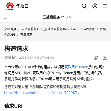
云搜索服务 CSS
文档首页
/
云搜索服务 CSS_企业搜索服务 KooSearch
/
API参考
/
如何
调用API
/
构造请求
构造请求
产
更新时间：
2025-09-10 GMT+08:00
品
本节介绍REST API请求的组成，以调用
获取用户Token
接口说明如
介
何调用API，该API获取用户的Token，Token是用户的访问令牌，
绍
承载身份与权限信息，Token可以用于调用其他API时鉴权。
用
您还可以通过这个视频教程了解如何构造请求调用API：
户
https://bbs.huaweicloud.com/videos/102987
。
指
南
请求URI