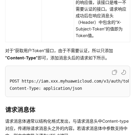
务
的响应值，该接口是唯一不
等
需要认证的接口。请求响应
级
成功后在响应消息头
协
（Header）中包含的“X-
议
Subject-Token”的值即为
（SLA）
Token值。
白
对于“获取用户Token”接口，由于不需要认证，所以只添加
皮
“Content-Type”
即可，添加消息头后的请求如下所示。
书
资
源
POST https://iam.xxx.myhuaweicloud.com/v3/auth/token
Content-Type: application/json
支
持
区
域
请求消息体
请求消息体通常以结构化格式发出，与请求消息头中Content-type
系
对应，传递除请求消息头之外的内容。若请求消息体中参数支持中
统