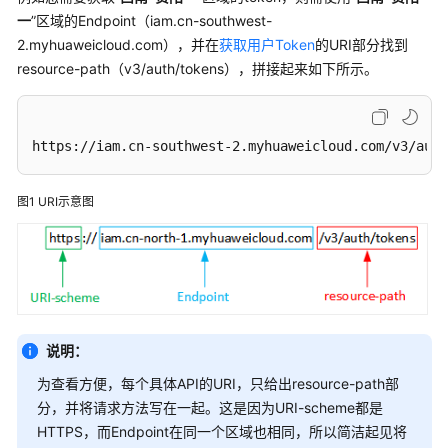
何
一
”区域的Endpoint（iam.cn-southwest-
调
2.myhuaweicloud.com），并在
获取用户Token
的URI部分找到
用
resource-path（v3/auth/tokens），拼接起来如下所示。
API
构
造
https://iam.cn-southwest-2.myhuaweicloud.com/v3/auth
请
求
图1
URI示意图
认
证
鉴
权
接
说明：
口
为查看方便，每个具体API的URI，只给出resource-path部
获
分，并将请求方法写在一起。这是因为URI-scheme都是
取
HTTPS，而Endpoint在同一个区域也相同，所以简洁起见将