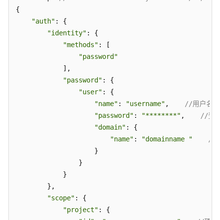
{

"auth"
: {

"identity"
: {

"methods"
: [

"password"
            ],

"password"
: {

"user"
: {

"name"
: 
"username"
,    
//用户名
"password"
: 
"********"
,    
//登
"domain"
: {

"name"
: 
"domainname "
/
                    }

                }

            }

        },

"scope"
: {

"project"
: {
