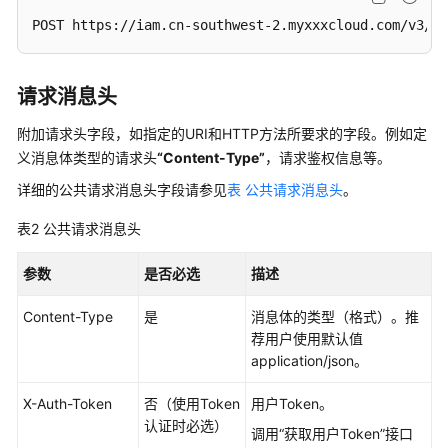
载
POST https://iam.cn-southwest-2.myxxxcloud.com/v3/au
通
请求消息头
用
参
附加请求头字段，如指定的URI和HTTP方法所要求的字段。例如定
考
义消息体类型的请求头
“Content-Type”
，请求鉴权信息等。
产
详细的公共请求消息头字段请参见
表 公共请求消息头
。
品
术
表2
公共请求消息头
语
参数
是否必选
描述
责
Content-Type
是
消息体的类型（格式）。推
任
荐用户使用默认值
共
application/json。
担
X-Auth-Token
否（使用Token
用户Token。
云
认证时必选）
服
调用“获取用户Token”接口