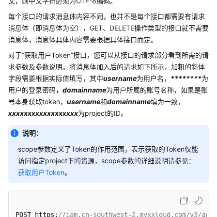
文，则中文字符必须为UTF-8编码。
权
限
每个接口的请求消息体内容不同，也并不是每个接口都需要有请求
消息体（即消息体为空），GET、DELETE操作类型的接口就不需要
消息体，消息体具体内容需要根据具体接口而定。
对于“获取用户Token”接口，您可以从接口的请求部分看到所需的请
求参数及参数说明。将消息体加入后的请求如下所示，加粗的斜体
字段需要根据实际值填写，其中
username
为用户名，
********
为
用户的登录密码
，domainname
为用户所属的账号名称，如果是账
号本身获取token，
username
和
domainname
填为一致，
xxxxxxxxxxxxxxxxxx
为project的ID。
说明：
scope参数定义了Token的作用范围，表示获取的Token仅能
访问指定project下的资源，scope参数的详细说明请参见：
获取用户Token
。
POST https:
//iam.cn-southwest-2.myxxloud.com/v3/auth