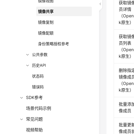
镜像视图
获取镜
员详情
镜像共享
（Open
镜像复制
k原生）
镜像配额
获取镜
员列表
身份策略授权参考
（Open
公共参数
k原生）
历史API
删除指
状态码
镜像成
（Open
错误码
k原生）
SDK参考
批量添
场景代码示例
像成员
常见问题
批量更
视频帮助
像成员