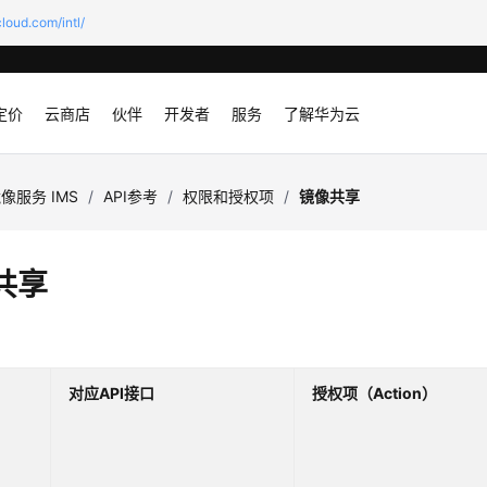
loud.com/intl/
定价
云商店
伙伴
开发者
服务
了解华为云
像服务 IMS
/
API参考
/
权限和授权项
/
镜像共享
共享
对应API接口
授权项（Action）