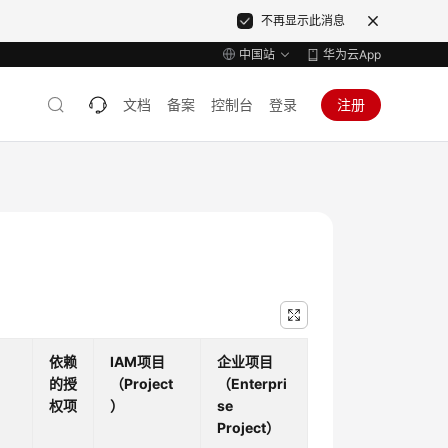
不再显示此消息
中国站
华为云App
文档
备案
控制台
登录
注册
依赖
IAM项目
企业项目
的授
（Project
（Enterpri
权项
）
se
Project）