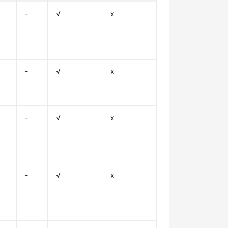
-
√
x
-
√
x
-
√
x
-
√
x