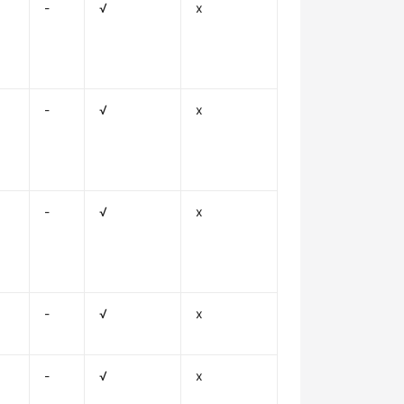
-
√
x
-
√
x
-
√
x
-
√
x
-
√
x