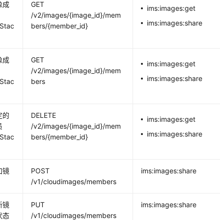
像成
GET
ims:images:get
/v2/images/{image_id}/mem
ims:images:share
Stac
bers/{member_id}
像成
GET
ims:images:get
/v2/images/{image_id}/mem
ims:images:share
Stac
bers
定的
DELETE
ims:images:get
员
/v2/images/{image_id}/mem
ims:images:share
Stac
bers/{member_id}
加镜
POST
ims:images:share
/v1/cloudimages/members
新镜
PUT
ims:images:share
状态
/v1/cloudimages/members