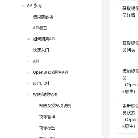
API参考
获取镜
员详情
使用前必读
API概览
如何调用API
获取镜
员列表
快速入门
API
添加镜
OpenStack原生API
员
应用示例
（Open
k原生）
权限和授权项
权限及授权项说明
更新镜
员状态
镜像管理
（Open
k原生）
镜像标签