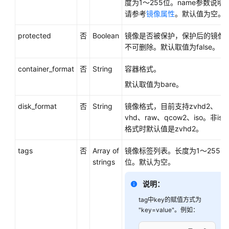
OpenStack
度为1～255位。name参数说明
原
请参考
镜像属性
。默认值为空。
生
protected
API
否
Boolean
镜像是否被保护，保护后的镜像
不可删除。默认取值为false。
镜
container_format
否
String
容器格式。
像
（OpenStack
默认取值为bare。
原
生）
disk_format
否
String
镜像格式，目前支持zvhd2、
vhd、raw、qcow2、iso。
非iso
删
格式时
默认值是zvhd2。
除
镜
tags
否
Array of
镜像标签列表。长度为1～255
像
strings
位。默认为空。
（OpenStack
原
说明：
生）
tag中key的赋值方式为
-
"key=value"。例如：
GlanceDeleteImage