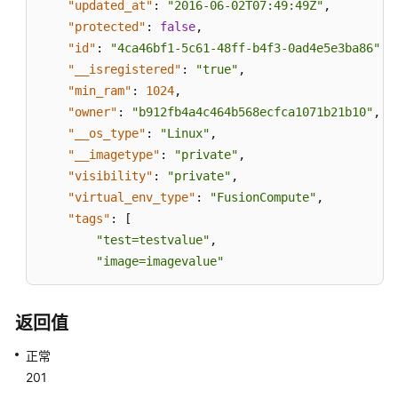
"updated_at"
:
"2016-06-02T07:49:49Z"
,
"protected"
:
false
,
"id"
:
"4ca46bf1-5c61-48ff-b4f3-0ad4e5e3ba86"
,
"__isregistered"
:
"true"
,
"min_ram"
:
1024
,
"owner"
:
"b912fb4a4c464b568ecfca1071b21b10"
,
"__os_type"
:
"Linux"
,
"__imagetype"
:
"private"
,
"visibility"
:
"private"
,
"virtual_env_type"
:
"FusionCompute"
,
"tags"
:
[
"test=testvalue"
,
"image=imagevalue"
]
,
返回值
"__platform"
:
"Ubuntu"
,
"__os_bit"
:
"64"
,
正常
"__os_version"
:
"Ubuntu 14.04 server 64bit"
,
201
"name"
:
"test"
,