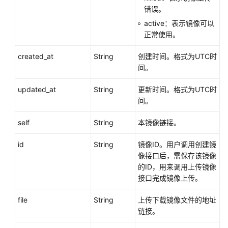
错误。
产
active：表示镜像可以
品
正常使用。
术
语
created_at
String
创建时间。格式为UTC时
间。
责
任
updated_at
String
更新时间。格式为UTC时
共
间。
担
self
String
本镜像链接。
云
服
id
String
镜像ID。用户调用创建镜
务
像接口后，需保存该镜像
等
的ID，用来调用上传镜像
级
接口完成镜像上传。
协
议
file
String
上传下载镜像文件的地址
（SLA）
链接。