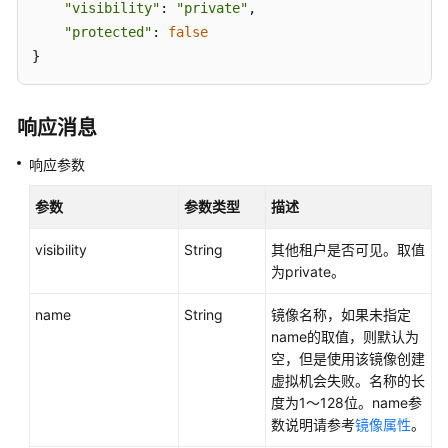
"visibility"
: 
"private"
,

应
"protected"
: 
false
用
}
示
例
响应消息
权
限
响应参数
和
授
参数
参数类型
描述
权
项
visibility
String
其他租户是否可见。取值
为private。
公
共
name
String
镜像名称，如果未指定
参
name的取值，则默认为
数
空，但是使用该镜像创建
虚拟机会失败。名称的长
历
度为1～128位。name参
史
数说明请参考
镜像属性
。
API