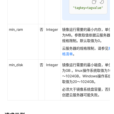
创
"tagkey=tagvalue"
建
镜
像
元
min_ram
否
Integer
镜像运行需要的最小内存，单位
数
为MB。参数取值依据
云服务器
的
据
规格限制。默认取值为0。
（OpenStack
云服务器的规格限制，请参见
规
原
格清单
。
生）
-
min_disk
否
Integer
镜像运行需要的最小磁盘，单位
GlanceCreateImageMetadata
为GB 。linux操作系统取值为10
～1024GB，Windows操作系统
镜
取值为20～1024GB。
像
必须大于镜像系统盘容量，否则
视
创建
云服务器
可能失败。
图
（OpenStack
原
生）