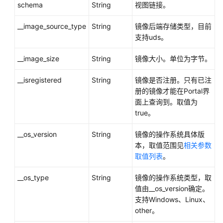
白
schema
String
视图链接。
皮
书
__image_source_type
String
镜像后端存储类型，目前
资
支持uds。
源
__image_size
String
镜像大小。单位为字节。
支
__isregistered
String
镜像是否注册。只有已注
持
册的镜像才能在Portal界
区
面上查询到。取值为
域
true。
系
__os_version
String
镜像的操作系统具体版
统
本，取值范围见
相关参数
权
取值列表
。
限
__os_type
String
镜像的操作系统类型，取
值由__os_version确定。
支持Windows、Linux、
other。