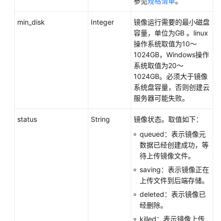
参见
规格清单
。
常
见
min_disk
Integer
镜像运行需要的最小磁盘
问
容量，单位为GB 。linux
题
操作系统取值为10～
1024GB，Windows操作
视
系统取值为20～
频
1024GB。必须大于镜像
帮
系统盘容量，否则创建
云
助
服务器
可能失败。
文
status
String
镜像状态。取值如下：
档
queued：表示镜像元
下
数据已经创建成功，等
载
待上传镜像文件。
saving：表示镜像正在
上传文件到后端存储。
通
用
deleted：表示镜像已
参
经删除。
考
killed：表示镜像上传