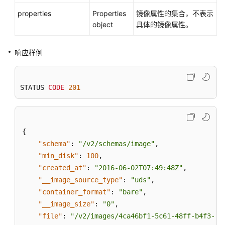
properties
Properties
镜像属性的集合，不表示
object
具体的镜像属性。
响应样例
STATUS 
CODE
201
{
"schema"
:
"/v2/schemas/image"
,
"min_disk"
:
100
,
"created_at"
:
"2016-06-02T07:49:48Z"
,
"__image_source_type"
:
"uds"
,
"container_format"
:
"bare"
,
"__image_size"
:
"0"
,
"file"
:
"/v2/images/4ca46bf1-5c61-48ff-b4f3-0a