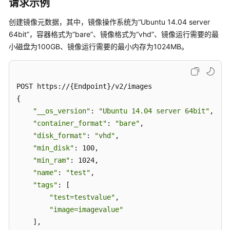
请求示例
镜
创建镜像元数据，其中，镜像操作系统为“Ubuntu 14.04 server
像
64bit”，容器格式为“bare”、镜像格式为“vhd”、镜像运行需要的最
共
小磁盘为100GB、镜像运行需要的最小内存为1024MB。
享
（OpenStack
原
POST https://{Endpoint}/v2/images

生）
{

"__os_version"
: 
"Ubuntu 14.04 server 64bit"
,

查
"container_format"
: 
"bare"
,

询
API
"disk_format"
: 
"vhd"
,

版
"min_disk"
: 100,

本
"min_ram"
: 1024,

信
"name"
: 
"test"
,

息
"tags"
: [

（OpenStack
"test=testvalue"
,

原
"image=imagevalue"
生）
    ],
