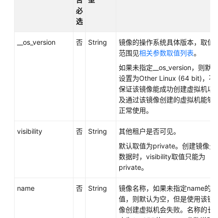
必
必
读
选
API
__os_version
否
String
镜像的操作系统具体版本，取值
概
范围见
相关参数取值列表
。
览
如果未指定__os_version，则默
如
设置为Other Linux (64 bit)，不
何
保证该镜像能成功创建虚拟机以
调
及通过该镜像创建的虚拟机能够
用
正常使用。
API
visibility
否
String
其他租户是否可见。
快
默认取值为private。创建镜像元
速
数据时，visibility取值只能为
入
private。
门
name
否
String
镜像名称，如果未指定name的取
API
值，则默认为空，但是使用该镜
像创建虚拟机会失败。名称的长