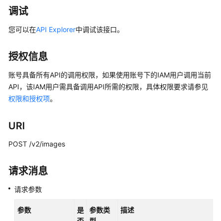
入
调试
门
您可以在
API Explorer
中调试该接口。
用
户
授权信息
指
南
账号具备所有API的调用权限，如果使用账号下的IAM用户调用当前
API，该IAM用户需具备调用API所需的权限，具体权限要求请参见
最
权限和授权项
。
佳
实
践
URI
POST /v2/images
API
参
考
请求消息
请求参数
使
用
参数
是
参数类
描述
前
否
型