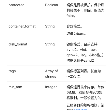
protected
Boolean
镜像是否被保护，保护后
状
的镜像不可删除。取值为
态
false。
码
container_format
String
容器格式。
错
取值为bare。
误
码
disk_format
String
镜像格式，目前支持
zvhd2、vhd、raw、
SDK
qcow2、iso。
非iso格式
参
时
默认值是zvhd2。
考
tags
Array of
镜像标签列表。长度为1
场
strings
～255位。
景
代
min_ram
Integer
镜像运行最小内存，单位
码
为MB。取值参考ECS规
示
格限制，一般设置为0。
例
云服务器的规格限制，请