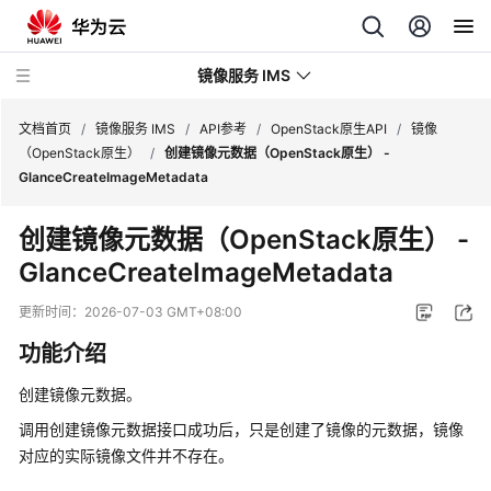
镜像服务 IMS
文档首页
/
镜像服务 IMS
/
API参考
/
OpenStack原生API
/
镜像
（OpenStack原生）
/
创建镜像元数据（OpenStack原生） -
GlanceCreateImageMetadata
最
新
创建镜像元数据（OpenStack原生） -
动
GlanceCreateImageMetadata
态
更新时间：
2026-07-03 GMT+08:00
产
品
功能介绍
介
绍
创建镜像元数据。
调用创建镜像元数据接口成功后，只是创建了镜像的元数据，镜像
快
对应的实际镜像文件并不存在。
速