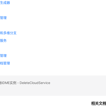
码生成器
理
期管理
本
图和多维分支
体服务
构
类管理
文档管理
ME实例 - DeleteCloudService
相关文