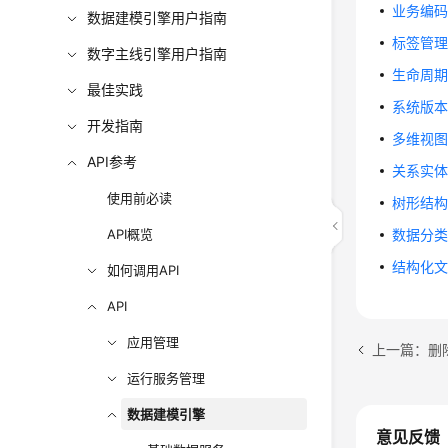
业务编
数据建模引擎用户指南
标签管
数字主线引擎用户指南
生命周
最佳实践
系统版
开发指南
多维视
API参考
关系实
使用前必读
树形结
API概览
数据分
结构化
如何调用API
API
应用管理
上一篇：删除iD
运行服务管理
数据建模引擎
意见反馈