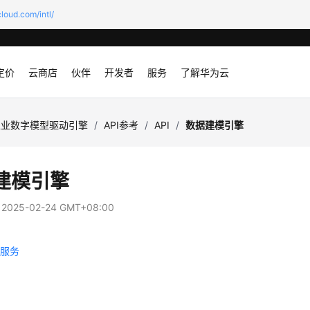
loud.com/intl/
定价
云商店
伙伴
开发者
服务
了解华为云
工业数字模型驱动引擎
/
API参考
/
API
/
数据建模引擎
建模引擎
：
2025-02-24 GMT+08:00
据服务
务
理