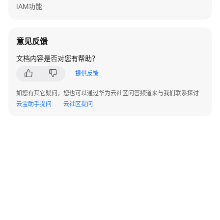
IAM功能
API
参
考
意见反馈
使
文档内容是否对您有帮助？
用
提供反馈
前
必
如您有其它疑问，您也可以通过华为云社区问答频道来与我们联系探讨
读
云宝助手提问
云社区提问
API
概
览
如
何
调
用
API