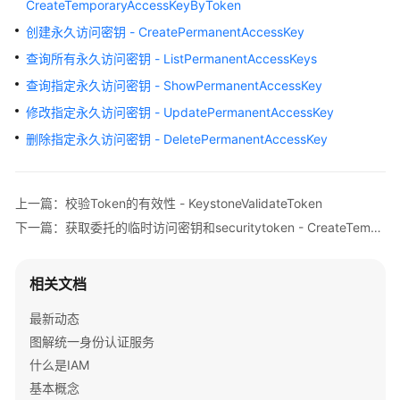
CreateTemporaryAccessKeyByToken
产
创建永久访问密钥 - CreatePermanentAccessKey
品
介
查询所有永久访问密钥 - ListPermanentAccessKeys
绍
查询指定永久访问密钥 - ShowPermanentAccessKey
修改指定永久访问密钥 - UpdatePermanentAccessKey
快
速
删除指定永久访问密钥 - DeletePermanentAccessKey
入
门
上一篇：校验Token的有效性 - KeystoneValidateToken
用
下一篇：获取委托的临时访问密钥和securitytoken - CreateTemporaryAccessKeyByAgency
户
指
南
相关文档
最
最新动态
佳
图解统一身份认证服务
实
什么是IAM
践
基本概念