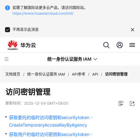
如需了解国际站更多云产品，请访问国际站。
https://www.huaweicloud.com/intl/
不再显示此消息
统一身份认证服务 IAM
文档首页
/
统一身份认证服务 IAM
/
API参考
/
API
/
访问密钥管理
访问密钥管理
更新时间：
2025-12-04 GMT+08:00
最
新
获取委托的临时访问密钥和securitytoken -
动
CreateTemporaryAccessKeyByAgency
态
获取用户的临时访问密钥和securitytoken -