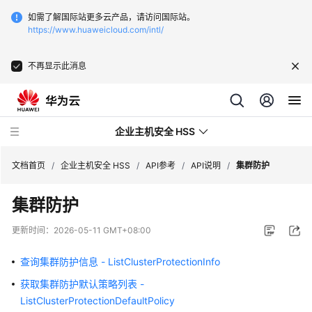
如需了解国际站更多云产品，请访问国际站。
https://www.huaweicloud.com/intl/
不再显示此消息
企业主机安全 HSS
文档首页
/
企业主机安全 HSS
/
API参考
/
API说明
/
集群防护
集群防护
最
新
更新时间：
2026-05-11 GMT+08:00
动
态
查询集群防护信息 - ListClusterProtectionInfo
获取集群防护默认策略列表 -
技
ListClusterProtectionDefaultPolicy
术