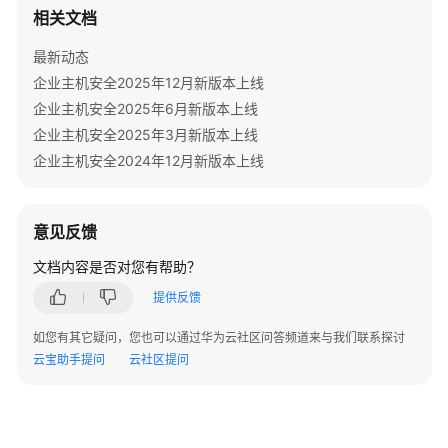
指
相关文档
南
最新动态
最
企业主机安全2025年12月新版本上线
佳
企业主机安全2025年6月新版本上线
实
企业主机安全2025年3月新版本上线
践
企业主机安全2024年12月新版本上线
API
参
意见反馈
考
文档内容是否对您有帮助？
使
提供反馈
用
前
如您有其它疑问，您也可以通过华为云社区问答频道来与我们联系探讨
必
云宝助手提问
云社区提问
读
如
何