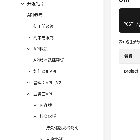
开发指南
API参考
POST /
使用前必读
约束与限制
表1
路径参
API概览
参数
API版本选择建议
project
如何调用API
管理面API（V2）
业务面API
内存版
持久化版
持久化版规格说明
点操作API