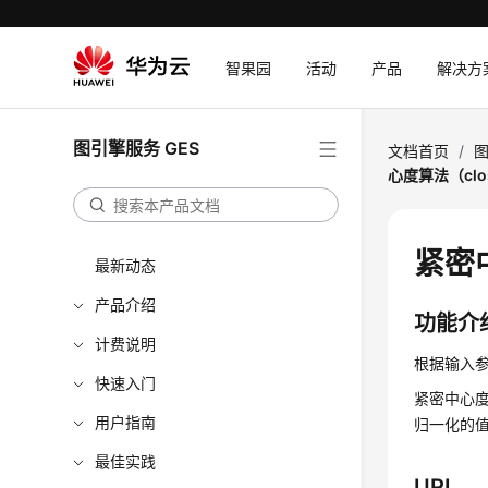
智果园
活动
产品
解决方
图引擎服务 GES
文档首页
/
图
心度算法（clo
紧密中
最新动态
产品介绍
功能介
计费说明
根据输入
快速入门
紧密中心度
用户指南
归一化的
最佳实践
URI