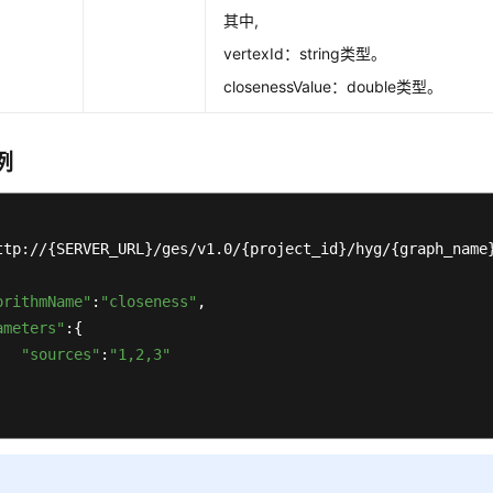
其中,
vertexId：string类型。
closenessValue：double类型。
例
ttp://{SERVER_URL}/ges/v1.0/{project_id}/hyg/{graph_name}
orithmName"
:
"closeness"
, 

ameters"
:{ 

"sources"
:
"1,2,3"