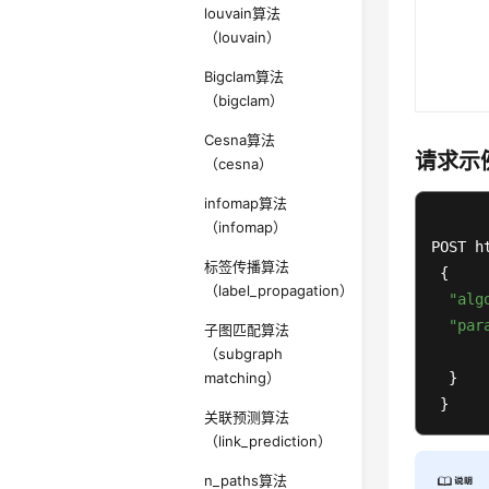
louvain算法
（louvain）
Bigclam算法
（bigclam）
Cesna算法
请求示
（cesna）
infomap算法
（infomap）
POST h
标签传播算法
 { 

（label_propagation）
"alg
"par
子图匹配算法
（subgraph
matching）
  } 

 }
关联预测算法
（link_prediction）
n_paths算法