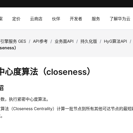
案
定价
云商店
伙伴
开发者
服务
了解华为云
引擎服务 GES
/
API参考
/
业务面API
/
持久化版
/
HyG算法API
/
seness）
心度算法（closeness）
绍
参数，执行紧密中心度算法。
算法（Closeness Centrality）计算一批节点到所有其他可达节点
值。