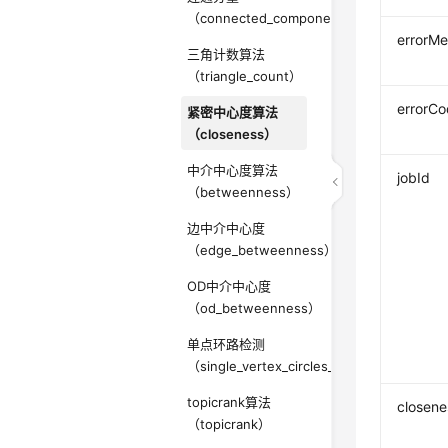
（connected_component）
errorM
三角计数算法
（triangle_count）
errorC
紧密中心度算法
（closeness）
中介中心度算法
jobId
（betweenness）
边中介中心度
（edge_betweenness）
OD中介中心度
（od_betweenness）
单点环路检测
（single_vertex_circles_detection）
topicrank算法
closene
（topicrank）