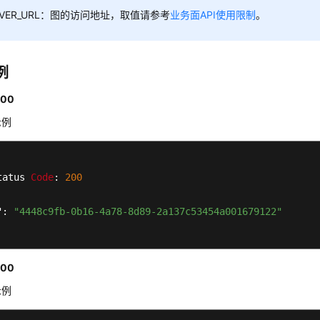
RVER_URL：图的访问地址，取值请参考
业务面API使用限制
。
例
00
示例
tatus 
Code
: 
200
": 
"4448c9fb-0b16-4a78-8d89-2a137c53454a001679122"
00
示例