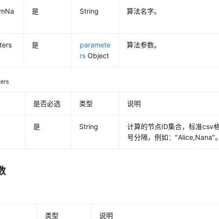
thmNa
是
String
算法名字。
ters
是
paramete
算法参数。
rs
Object
ers
是否必选
类型
说明
s
是
String
计算的节点ID集合，标准csv
号分隔，例如："Alice,Nana"
数
类型
说明