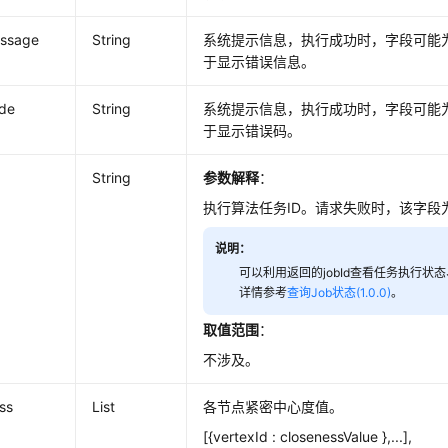
essage
String
系统提示信息，执行成功时，字段可能
于显示错误信息。
ode
String
系统提示信息，执行成功时，字段可能
于显示错误码。
String
参数解释
：
执行算法任务ID。请求失败时，该字段
说明：
可以利用返回的jobId查看任务执行状
详情参考
查询Job状态(1.0.0)
。
取值范围
：
不涉及。
ss
List
各节点紧密中心度值。
[{vertexId : closenessValue },...],