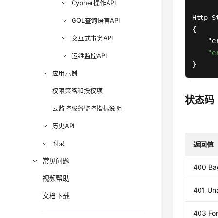
Cypher操作API
Http S
GQL查询语言API
{

交互式事务API
    "e
"e
运维监控API
}
应用示例
权限策略和授权项
状态码
云监控服务监控指标说明
历史API
附录
返回值
常见问题
400 Ba
视频帮助
401 Un
文档下载
403 Fo