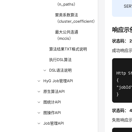
（n_paths）
SE
聚类系数算法
（cluster_coefficient）
响应示
最大公共连通
（mccis）
状态码： 2
算法结果TXT格式说明
成功响应
执行DSL算法
DSL语法说明
Http S
{  

HyG Job管理API
"jobId
原生算法API
}
图统计API
状态码： 4
图操作API
失败响应
Job管理API