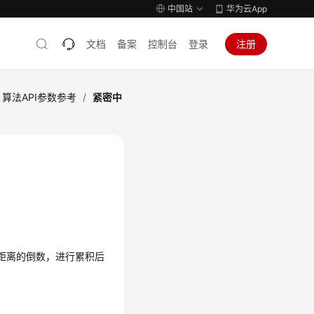
中国站
华为云App
文档
备案
控制台
登录
注册
算法API参数参考
/
紧密中
的最短距离的倒数，进行累积后