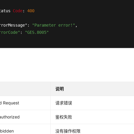
tatus 
Code
: 
400
rrorMessage": 
"Parameter error!"
,

rrorCode"
: 
"GES.8005"
说明
d Request
请求错误
authorized
鉴权失败
rbidden
没有操作权限