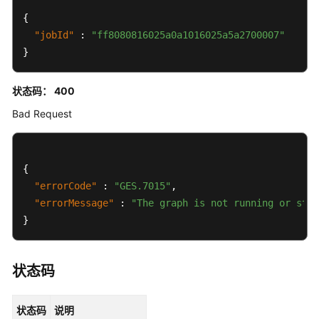
{
系
"jobId"
:
"ff8080816025a0a1016025a5a2700007"
统
}
管
理
状态码： 400
API
Bad Request
图
管
理
{
API
"errorCode"
:
"GES.7015"
,
"errorMessage"
:
"The graph is not running or stop
查
}
询
图
列
表
状态码
(2.1.18)
状态码
说明
查