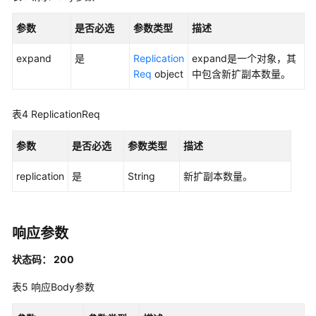
概
览
参数
是否必选
参数类型
描述
API
expand
是
Replication
expand是一个对象，其
版
Req
object
中包含新扩副本数量。
本
选
择
表4
ReplicationReq
建
议
参数
是否必选
参数类型
描述
如
replication
是
String
新扩副本数量。
何
调
用
响应参数
API
状态码： 200
管
理
表5
响应Body参数
面
API（V2）