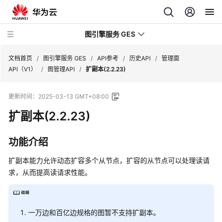
图引擎服务 GES
文档首页
/
图引擎服务 GES
/
API参考
/
历史API
/
管理面
API（V1）
/
图管理API
/
扩副本(2.2.23)
最
更新时间：
2025-03-13 GMT+08:00
新
动
扩副本(2.2.23)
态
功能介绍
产
品
扩副本能力允许动态扩容多个从节点，扩容的从节点可以处理读请
介
求，从而提高读请求性能。
绍
计
费
一万边和百亿边规格的图暂不支持扩副本。