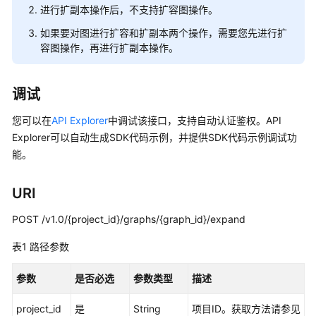
说
进行扩副本操作后，不支持扩容图操作。
明
如果要对图进行扩容和扩副本两个操作，需要您先进行扩
容图操作，再进行扩副本操作。
快
速
入
调试
门
您可以在
API Explorer
中调试该接口，支持自动认证鉴权。API
用
Explorer可以自动生成SDK代码示例，并提供SDK代码示例调试功
户
能。
指
南
URI
最
POST /v1.0/{project_id}/graphs/{graph_id}/expand
佳
实
表1
路径参数
践
参数
是否必选
参数类型
描述
开
发
project_id
是
String
项目ID。获取方法请参见