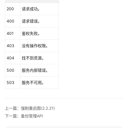
询
200
请求成功。
图
详
400
请求错误。
情
(1.0.0)
401
鉴权失败。
创
403
没有操作权限。
建
图
404
找不到资源。
(2.2.2)
500
服务内部错误。
关
闭
503
服务不可用。
图
(1.0.0)
启
上一篇：强制重启图(2.2.21)
动
下一篇：备份管理API
图
(1.0.0)