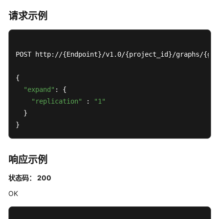
云
请求示例
监
控
服
务
POST http://{Endpoint}/v1.0/{project_id}/graphs/{gra
监
控
{

指
"expand"
: {

标
"replication"
 : 
"1"
说
  }

明
}
历
史
响应示例
API
状态码： 200
管
OK
理
面
API（V1）