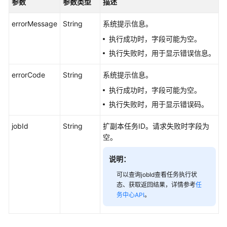
参数
参数类型
描述
业
errorMessage
String
系统提示信息。
务
执行成功时，字段可能为空。
面
执行失败时，用于显示错误信息。
API
errorCode
String
系统提示信息。
应
执行成功时，字段可能为空。
用
示
执行失败时，用于显示错误码。
例
jobId
String
扩副本任务ID。请求失败时字段为
权
空。
限
策
说明：
略
可以查询jobId查看任务执行状
和
态、获取返回结果，详情参考
任
授
务中心API
。
权
项