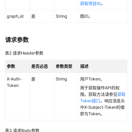
指
获取项目ID
。
南
graph_id
是
String
图ID。
API
参
考
请求参数
使
表2
请求Header参数
用
前
参数
是否必选
参数类型
描述
必
读
X-Auth-
是
String
用户Token。
Token
约
用于获取操作API的权
束
限。获取方法请参见
获取
与
Token接口
，响应消息头
限
中X-Subject-Token的值
制
即为Token。
API
表3
请求Body参数