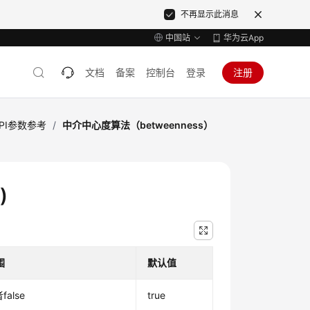
不再显示此消息
中国站
华为云App
文档
备案
控制台
登录
注册
PI参数参考
/
中介中心度算法（betweenness）
)
围
默认值
false
true