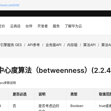
loud.com/intl/
定价
云商店
伙伴
开发者
服务
了解华为云
引擎服务 GES
/
API参考
/
业务面API
/
内存版
/
算法API
/
算法A
心度算法（betweenness）(2.2.4
eters参数说明
是否必选
说明
类型
取值范
d
否
是否考虑边的
Boolean
true或者