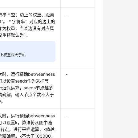
符串 * 空：边上的权重、距离
-
1”。 * 字符串：对应的边上的
作为权重，当某边没有对应属
权重将默认为1。
上权重应大于0。
时，运行精确betweenness
-
以设置seeds作为采样节
行近似运算，seeds节点越多
精确解。输入节点个数不大于
0。
时，运行精确betweenness
-
可以设置k，算法将从图中随
k各点，进行采样运算，k值越
精确解。k不大于100000。