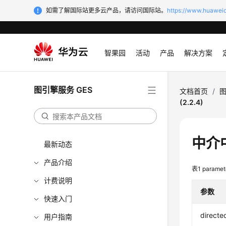
如需了解国际站更多云产品，请访问国际站。
https://www.huaweic
智果园
活动
产品
解决方案
图引擎服务 GES
文档首页
/
图
(2.2.4)
中介中
最新动态
产品介绍
表1
param
计费说明
参数
快速入门
directe
用户指南