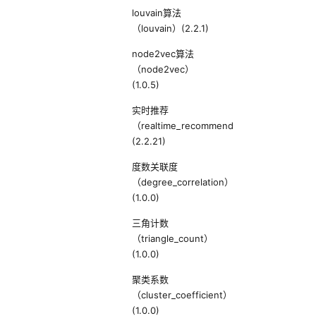
louvain算法
（louvain）(2.2.1)
node2vec算法
（node2vec）
(1.0.5)
实时推荐
（realtime_recommendation）
(2.2.21)
度数关联度
（degree_correlation）
(1.0.0)
三角计数
（triangle_count）
(1.0.0)
聚类系数
（cluster_coefficient）
(1.0.0)