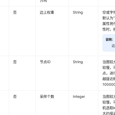
方向
否
边上权重
String
空或字
默认为“
属性将
性时，
说明：
边
否
节点ID
String
当图较大
较慢，可
点，进
越接近
10000
否
采样个数
Integer
当图较大
较慢，
机选取
大约接近