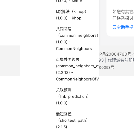
(1.0.0) - Kcore
k跳算法（k_hop）
如您有其它
(1.0.0) - Khop
们联系探讨
云宝助手提
共同邻居
（common_neighbors）
(1.0.0) -
CommonNeighbors
©2026 Huaweicloud.com 版权所有
黔ICP备20004760号-
点集共同邻居
增值电信业务经营许可证：B1.B2-20200593 | 代理域名
(common_neighbors_of_vertex_sets)
电子营业执照
贵公网安备 52990002000093号
(2.2.13) -
CommonNeighborsOfVertexSets
关联预测
（link_prediction）
(1.0.0)
最短路径
（shortest_path）
(2.1.5)