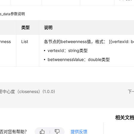
se_data参数说明
类型
说明
nness
List
各节点的betweenness值，格式： [{vertexId: betw
vertexId：string类型
betweennessValue：double类型
心度（closeness）(1.0.0)
下一
相关文
否对您有帮助？
提供反馈