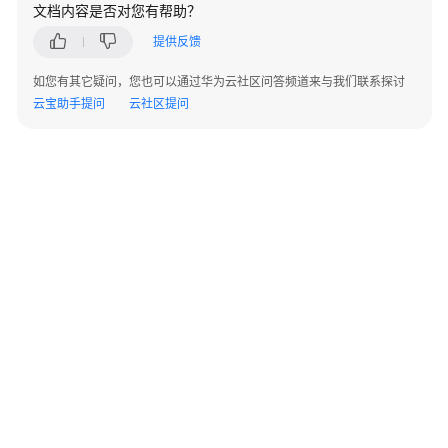
指
文档内容是否对您有帮助？
南
提供反馈
开
如您有其它疑问，您也可以通过华为云社区问答频道来与我们联系探讨
发
云宝助手提问
云社区提问
指
南
最
佳
实
践
性
能
白
皮
书
©2026 Huaweicloud.com 版权所有
黔ICP备20004760号-14
苏B2-20130048号
A2.B1.B2-20070312
增值电信业务经营许可证：B1.B2-20200593 | 代理域名注册服务机构：新网、西数
API