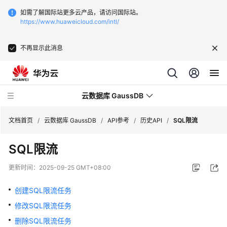
如需了解国际站更多云产品，请访问国际站。
https://www.huaweicloud.com/intl/
不再显示此消息
云数据库 GaussDB
文档首页
/
云数据库 GaussDB
/
API参考
/
历史API
/
SQL限流
SQL限流
最
新
更新时间：
2025-09-25 GMT+08:00
动
态
创建SQL限流任务
修改SQL限流任务
服
务
删除SQL限流任务