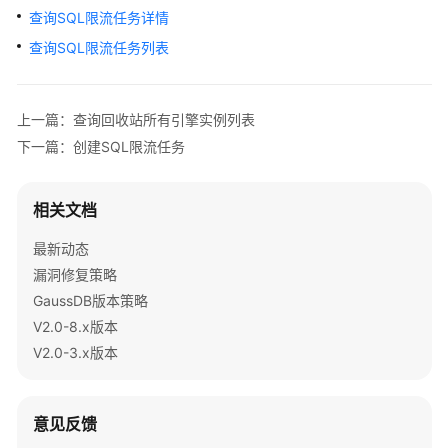
公
查询SQL限流任务详情
告
查询SQL限流任务列表
产
品
上一篇：查询回收站所有引擎实例列表
介
绍
下一篇：创建SQL限流任务
计
相关文档
费
说
最新动态
明
漏洞修复策略
GaussDB版本策略
快
速
V2.0-8.x版本
入
V2.0-3.x版本
门
用
意见反馈
户