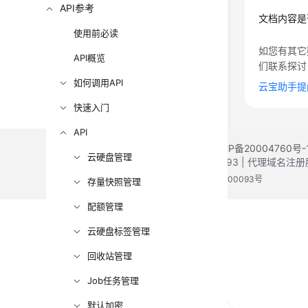
API参考
文档内容是
使用前必读
如您有其它
API概览
们联系探讨
如何调用API
云宝助手提
快速入门
API
©2026 Huaweicloud.com 版权所有
黔ICP备20004760号-
云硬盘管理
增值电信业务经营许可证：B1.B2-20200593 | 代理域名
电子营业执照
贵公网安备 52990002000093号
存量快照管理
配额管理
云硬盘标签管理
回收站管理
Job任务管理
默认加密