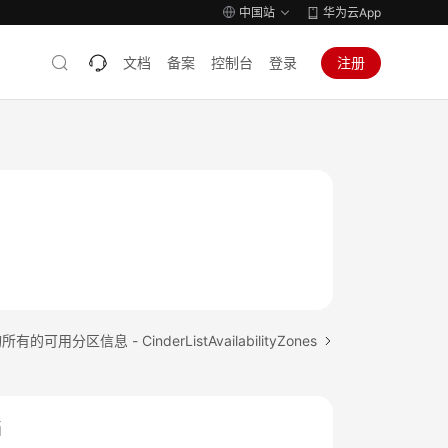
中国站
华为云App
文档
备案
控制台
登录
注册
可用分区信息 - CinderListAvailabilityZones
档