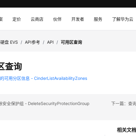
案
定价
云商店
伙伴
开发者
服务
了解华为云
硬盘 EVS
/
API参考
/
API
/
可用区查询
区查询
用分区信息 - CinderListAvailabilityZones
保护组 - DeleteSecurityProtectionGroup
下一篇：查询所有的
相关文