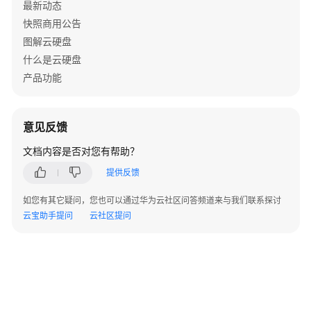
最新动态
ListSnapshotGroup
快照商用公告
图解云硬盘
查
什么是云硬盘
询
快
产品功能
照
一
致
意见反馈
性
文档内容是否对您有帮助？
组
个
提供反馈
数
-
如您有其它疑问，您也可以通过华为云社区问答频道来与我们联系探讨
GetSnapshotsGroupCount
云宝助手提问
云社区提问
删
除
快
照
一