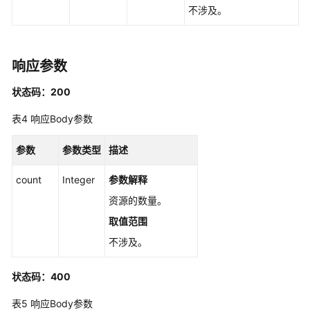
不涉及。
查
询
快
响应参数
照
详
状态码：200
情
表4
响应Body参数
列
表
-
参数
参数类型
描述
ListSnapshotsDetailsV5
count
Integer
参数解释
查
资源的数量。
询
取值范围
快
照
不涉及。
个
数
状态码：400
-
GetSnapshotsCountV5
表5
响应Body参数