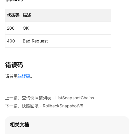
个
快
照
状态码
描述
一
致
200
OK
性
组
400
Bad Request
-
ShowSnapshotGroup
错误码
查
询
请参见
错误码
。
快
照
一
上一篇：查询快照链列表 - ListSnapshotChains
致
下一篇：快照回滚 - RollbackSnapshotV5
性
组
列
相关文档
表
-