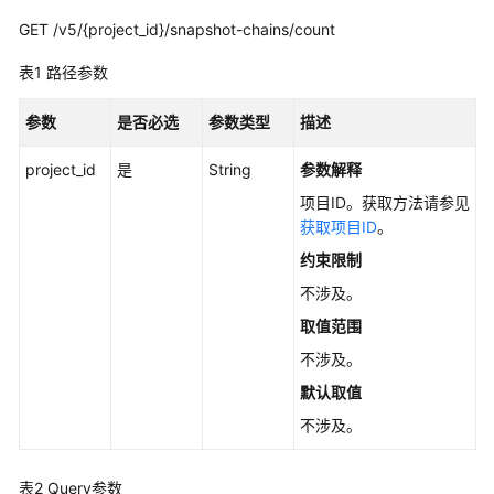
考
GET /v5/{project_id}/snapshot-chains/count
使
表1
路径参数
用
前
参数
是否必选
参数类型
描述
必
读
project_id
是
String
参数解释
API
项目ID。获取方法请参见
概
获取项目ID
。
览
约束限制
不涉及。
如
何
取值范围
调
不涉及。
用
默认取值
API
不涉及。
快
速
表2
Query参数