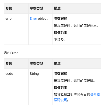
参数
删
参数类型
描述
除
error
Error
object
参数解释
快
照
出现错误时，返回的错误信息。
-
取值范围
DeleteSnapshotV5
不涉及。
查
询
表6
Error
快
照
参数
参数类型
描述
链
列
code
String
参数解释
表
出现错误时，返回的错误码。
-
ListSnapshotChains
取值范围
错误码和其对应的含义请
参考错
查
误码说明
。
询