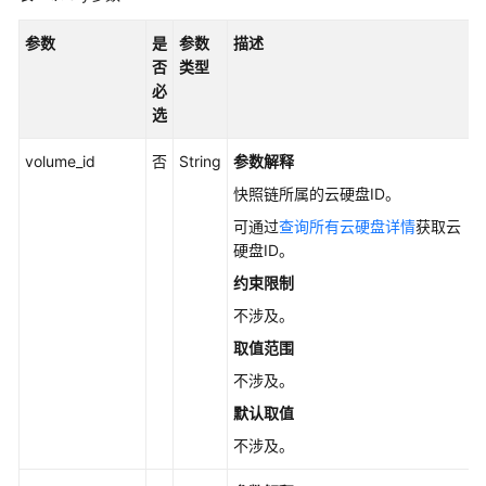
入
门
参数
是
参数
描述
否
类型
API
必
选
云
硬
volume_id
否
String
参数解释
盘
快照链所属的云硬盘ID。
管
理
可通过
查询所有云硬盘详情
获取云
硬盘ID。
存
约束限制
量
不涉及。
快
照
取值范围
管
不涉及。
理
默认取值
配
不涉及。
额