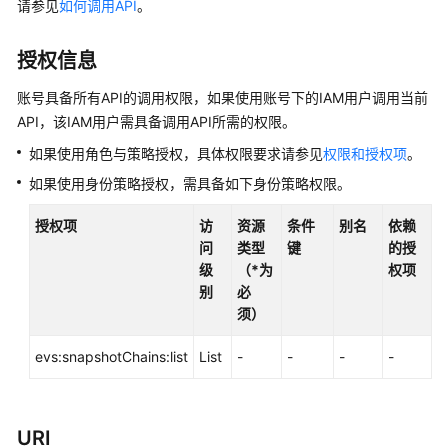
介
请参见
如何调用API
。
绍
授权信息
快
速
账号具备所有API的调用权限，如果使用账号下的IAM用户调用当前
入
API，该IAM用户需具备调用API所需的权限。
门
如果使用角色与策略授权，具体权限要求请参见
权限和授权项
。
用
如果使用身份策略授权，需具备如下身份策略权限。
户
指
授权项
访
资源
条件
别名
依赖
南
问
类型
键
的授
级
（*为
权项
别
必
最
须）
佳
实
evs:snapshotChains:list
List
-
-
-
-
践
API
参
URI