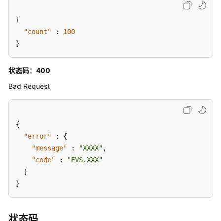
致
性
{
组
"count"
:
100
-
}
CreateSnapshotGroup
更
状态码：400
新
Bad Request
快
照
一
致
{
性
"error"
:
{
组
"message"
:
"XXXX"
,
-
"code"
:
"EVS.XXX"
UpdateSnapshotGroup
}
}
查
询
单
状态码