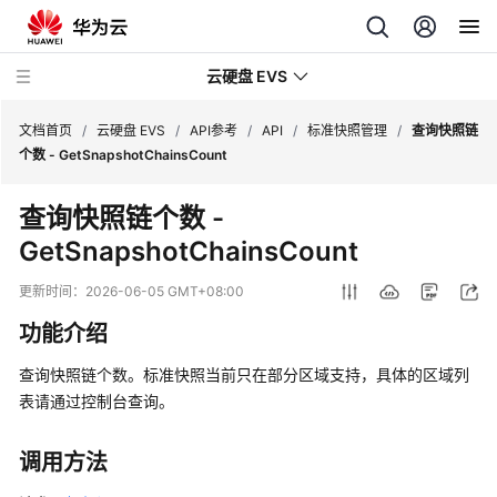
云硬盘 EVS
文档首页
/
云硬盘 EVS
/
API参考
/
API
/
标准快照管理
/
查询快照链
个数 - GetSnapshotChainsCount
最
查询快照链个数 -
新
GetSnapshotChainsCount
动
态
更新时间：
2026-06-05 GMT+08:00
服
功能介绍
务
公
查询快照链个数。标准快照当前只在部分区域支持，具体的区域列
告
表请通过控制台查询。
产
调用方法
品