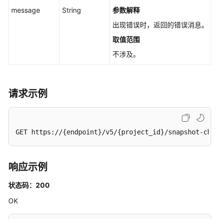
快
message
String
参数解释
照
出现错误时，返回的错误消息。
链
个
取值范围
数
不涉及。
-
GetSnapshotChainsCount
快
请求示例
照
回
滚
GET https://{endpoint}/v5/{project_id}/snapshot-chai
-
RollbackSnapshotV5
响应示例
创
建
状态码：200
快
照
OK
一