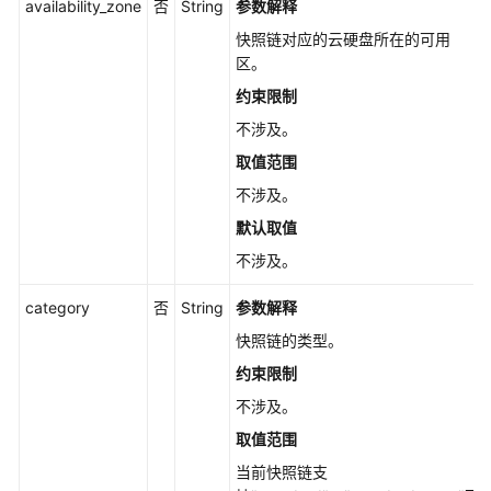
管
availability_zone
否
String
参数解释
理
快照链对应的云硬盘所在的可用
区。
云
约束限制
硬
盘
不涉及。
标
取值范围
签
不涉及。
管
理
默认取值
不涉及。
回
收
category
否
String
参数解释
站
快照链的类型。
管
理
约束限制
不涉及。
Job
取值范围
任
务
当前快照链支
管