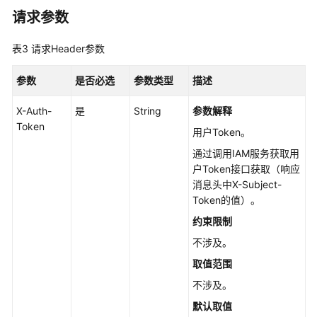
请求参数
更
新
表3
请求Header参数
快
照
参数
是否必选
参数类型
描述
信
息
X-Auth-
是
String
参数解释
-
Token
用户Token。
UpdateSnapshotV5
通过调用IAM服务获取用
户Token接口获取（响应
查
消息头中X-Subject-
询
Token的值）。
单
个
约束限制
快
不涉及。
照
取值范围
信
息
不涉及。
-
默认取值
ShowSnapshotV5