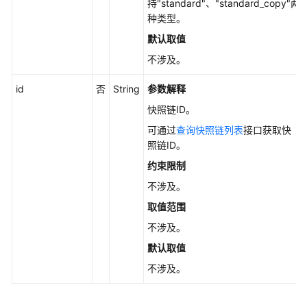
持"standard"、"standard_copy"两
理
种类型。
默认取值
默
不涉及。
认
加
id
否
String
参数解释
密
快照链ID。
标
可通过
查询快照链列表
接口获取快
准
照链ID。
快
约束限制
照
管
不涉及。
理
取值范围
不涉及。
创
建
默认取值
快
不涉及。
照
-
CreateSnapshotV5