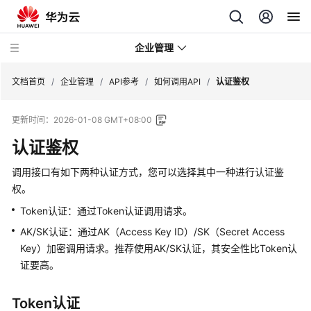
企业管理
文档首页
/
企业管理
/
API参考
/
如何调用API
/
认证鉴权
更新时间：
2026-01-08 GMT+08:00
最
新
认证鉴权
动
态
调用接口有如下两种认证方式，您可以选择其中一种进行认证鉴
权。
用
Token认证：通过Token认证调用请求。
户
AK/SK认证：通过AK（Access Key ID）/SK（Secret Access
指
Key）加密调用请求。推荐使用AK/SK认证，其安全性比Token认
南
证要高。
API
参
Token认证