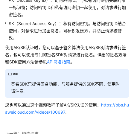
AK（Access Key ID）：访问密钥ID。与私有访问密钥关联的唯
SDK
一标识符；访问密钥ID和私有访问密钥一起使用，对请求进行加
参
密签名。
考
SK（Secret Access Key）：私有访问密钥。与访问密钥ID结合
使用，对请求进行加密签名，可标识发送方，并防止请求被修
视
改。
频
帮
使用AK/SK认证时，您可以基于签名算法使用AK/SK对请求进行签
助
名，也可以使用专门的签名SDK对请求进行签名。详细的签名方法
和SDK使用方法请参见
API签名指南
。
文
档
下
签名SDK只提供签名功能，与服务提供的SDK不同，使用时
载
请注意。
通
您也可以通过这个视频教程了解AK/SK认证的使用：
https://bbs.hu
用
aweicloud.com/videos/100697
。
参
考
上一篇：构造请求