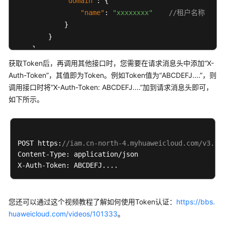
项
"domain"
:
{
目
"name"
:
"xxxxxxxx"
//租户名称
管
}
理
}
API
}
说
}
获取Token后，再调用其他接口时，您需要在请求消息头中添加“X-
明
Auth-Token”，其值即为Token。例如Token值为
“ABCDEFJ....”
，则
调用接口时将
“X-Auth-Token: ABCDEFJ....”
加到请求消息头即可，
用
如下所示。
户
组
管
理
POST https:
//iam.cn-north-4.myhuaweicloud.com/v3.0/
API
Content-Type: application/json

说
明
企
您还可以通过这个视频教程了解如何使用Token认证：
业
https://bbs.
中
huaweicloud.com/videos/101333
。
心