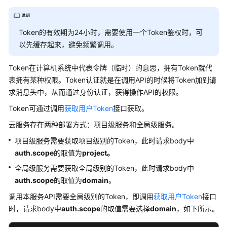
考
使
Token的有效期为24小时，需要使用一个Token鉴权时，可
用
以先缓存起来，避免频繁调用。
前
必
Token在计算机系统中代表令牌（临时）的意思，拥有Token就代
读
表拥有某种权限。Token认证就是在调用API的时候将Token加到请
求消息头中，从而通过身份认证，获得操作API的权限。
API
概
Token可通过调用
获取用户Token
接口获取。
览
云服务存在两种部署方式：项目级服务和全局级服务。
如
项目级服务需要获取项目级别的Token，此时请求body中
何
auth.scope
的取值为
project。
调
全局级服务需要获取全局级别的Token，此时请求body中
用
auth.scope
的取值为
domain
。
API
调用本服务API需要全局级别的Token，即调用
获取用户Token
接口
构
时，请求body中
auth.scope
的取值需要选择
domain
，如下所示。
造