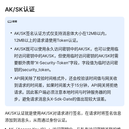
API
AK/SK认证
说
明
权
AK/SK签名认证方式仅支持消息体大小在12MB以内，
限
12MB以上的请求请使用Token认证。
策
AK/SK既可以使用永久访问密钥中的AK/SK，也可以使用临
略
时访问密钥中的AK/SK，但使用临时访问密钥的AK/SK时需
和
要额外携带“X-Security-Token”字段，字段值为临时访问密
授
钥的security_token。
权
项
API网关除了校验时间格式外，还会校验该时间值与网关收
到请求的时间差，如果时间差大于15分钟，API网关将拒绝
历
请求。因此客户端必须注意本地时间与时钟服务器的同
史
步，避免请求消息头X-Sdk-Date的值出现较大误差。
API
AK/SK认证就是使用AK/SK对请求进行签名，在请求时将签名信息
附
添加到消息头，从而通过身份认证。
录