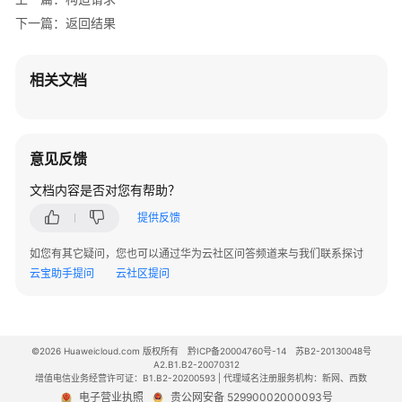
产
下一篇：返回结果
品
术
语
相关文档
责
任
共
意见反馈
担
文档内容是否对您有帮助？
云
提供反馈
服
务
如您有其它疑问，您也可以通过华为云社区问答频道来与我们联系探讨
等
云宝助手提问
云社区提问
级
协
议
（SLA）
©2026 Huaweicloud.com 版权所有
黔ICP备20004760号-14
苏B2-20130048号
A2.B1.B2-20070312
增值电信业务经营许可证：B1.B2-20200593 | 代理域名注册服务机构：新网、西数
白
电子营业执照
贵公网安备 52990002000093号