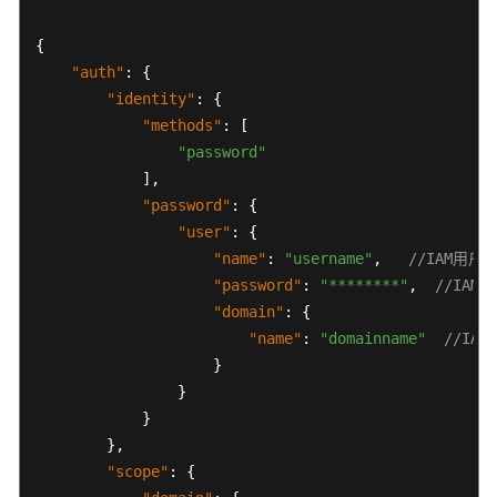
请
求
{
"auth"
:
{
认
"identity"
:
{
证
鉴
"methods"
:
[
权
"password"
]
,
返
"password"
:
{
回
"user"
:
{
结
"name"
:
"username"
,
//IAM用户
果
"password"
:
"********"
,
//IAM
"domain"
:
{
快
"name"
:
"domainname"
//IA
速
}
入
}
门
}
}
,
企
"scope"
:
{
业