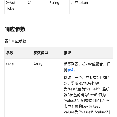
考
X-Auth-
是
String
用户token
Token
使
用
前
响应参数
必
读
表3
响应参数
API
参数
参数类型
描述
概
览
tags
Array
标签列表，按key值聚合。详
见
表4
。
API
版
例如：一个用户共有2个监听
本
器，监听器A标签的键
选
为"test",值为“value1”；监听
择
器B标签的键为"test",值为
建
“value2”。则查询到的标签列
议
表中对象的key为“test”，
values为["value1","value2"]