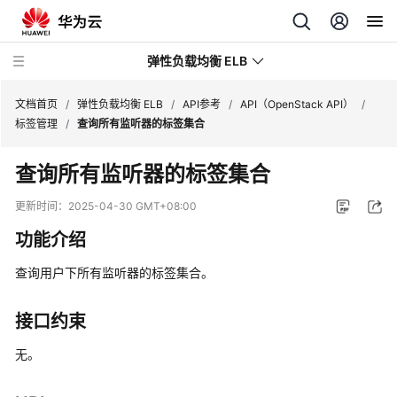
弹性负载均衡 ELB
文档首页
/
弹性负载均衡 ELB
/
API参考
/
API（OpenStack API）
/
标签管理
/
查询所有监听器的标签集合
最
查询所有监听器的标签集合
新
动
更新时间：
2025-04-30 GMT+08:00
态
功能介绍
产
查询用户下所有监听器的标签集合。
品
介
绍
接口约束
无。
计
费