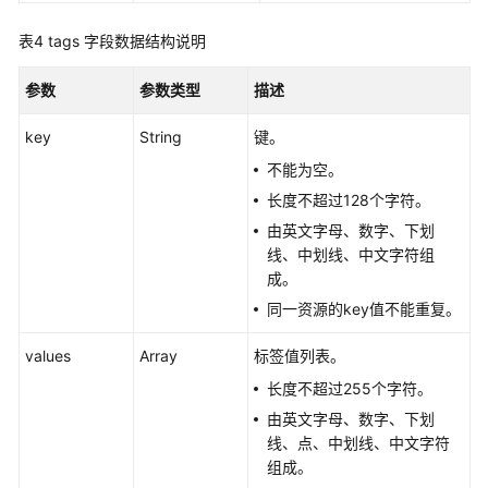
如
何
表4
tags 字段数据结构说明
调
用
参数
参数类型
描述
API
key
String
键。
API（V3）
不能为空。
API（V2）
长度不超过128个字符。
由英文字母、数字、下划
API（OpenStack
线、中划线、中文字符组
API）
成。
同一资源的key值不能重复。
标
签
values
Array
标签值列表。
管
长度不超过255个字符。
理
由英文字母、数字、下划
线、点、中划线、中文字符
添
组成。
加