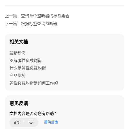
器
的
上一篇：查询单个监听器的标签集合
标
下一篇：根据标签查询监听器
签
集
合
相关文档
根
最新动态
据
图解弹性负载均衡
标
什么是弹性负载均衡
签
查
产品优势
询
弹性负载均衡是如何工作的
负
载
均
意见反馈
衡
器
文档内容是否对您有帮助？
提供反馈
删