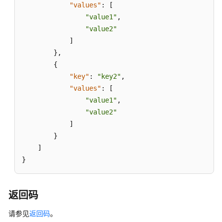
"values"
:
[
个
"value1"
,
负
"value2"
载
]
均
}
,
衡
{
器
的
"key"
:
"key2"
,
标
"values"
:
[
签
"value1"
,
集
"value2"
合
]
}
查
]
询
}
所
有
负
返回码
载
均
请参见
返回码
。
衡