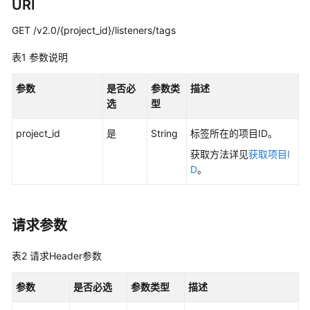
说
URI
明
GET /v2.0/{project_id}/listeners/tags
快
表1
参数说明
速
入
参数
是否必
参数类
描述
门
选
型
用
project_id
是
String
标签所在的项目ID。
户
获取方法详见
获取项目I
指
D
。
南
最
佳
请求参数
实
践
表2
请求Header参数
API
参数
是否必选
参数类型
描述
参