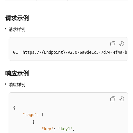
负
载
均
请求示例
衡
标
请求样例
签
批
GET https://{Endpoint}/v2.0/6a0de1c3-7d74-4f4a-b75
量
添
加
响应示例
负
载
响应样例
均
衡
标
签
{
"tags"
:
[
查
{
询
"key"
:
"key1"
,
单