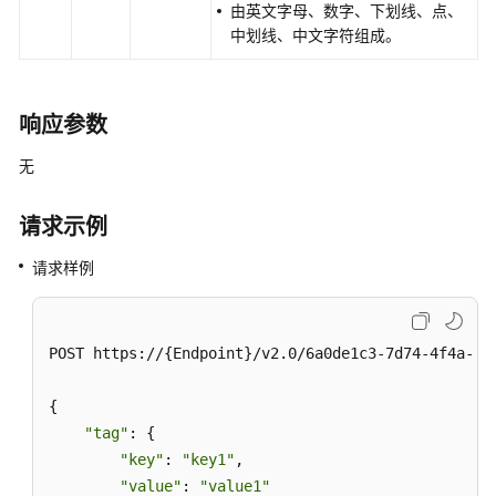
由英文字母、数字、下划线、点、
管
中划线、中文字符组成。
理
添
加
响应参数
负
载
无
均
衡
请求示例
标
签
请求样例
批
量
POST https://{Endpoint}/v2.0/6a0de1c3-7d74-4f4a-b7
添
加
{

负
载
"tag"
: {

均
"key"
: 
"key1"
, 

衡
"value"
: 
"value1"