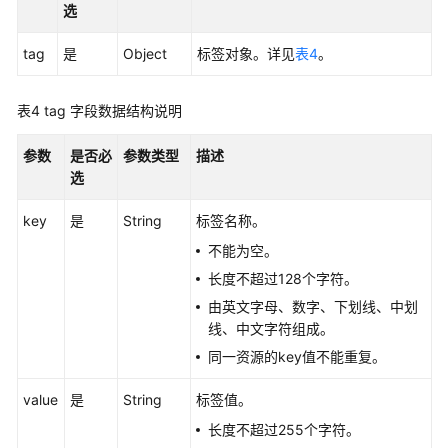
选
选
择
tag
建
是
Object
标签对象。详见
表4
。
议
表4
tag 字段数据结构说明
如
何
参数
是否必
参数类型
描述
调
选
用
API
key
是
String
标签名称。
不能为空。
API（V3）
长度不超过128个字符。
API（V2）
由英文字母、数字、下划线、中划
线、中文字符组成。
API（OpenStack
同一资源的key值不能重复。
API）
value
是
String
标签值。
标
长度不超过255个字符。
签