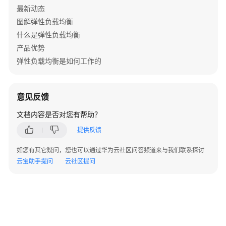
所
最新动态
有
图解弹性负载均衡
负
什么是弹性负载均衡
载
均
产品优势
衡
弹性负载均衡是如何工作的
器
的
标
意见反馈
签
集
文档内容是否对您有帮助？
合
提供反馈
根
如您有其它疑问，您也可以通过华为云社区问答频道来与我们联系探讨
据
云宝助手提问
云社区提问
标
签
查
询
负
载