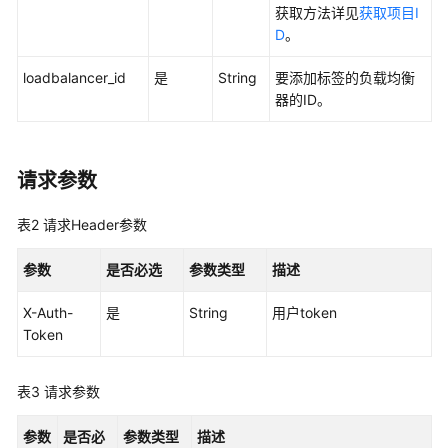
实
获取方法详见
获取项目I
践
D
。
API
loadbalancer_id
是
String
要添加标签的负载均衡
参
器的ID。
考
使
请求参数
用
前
表2
请求Header参数
必
读
参数
是否必选
参数类型
描述
API
X-Auth-
是
String
用户token
概
Token
览
表3
请求参数
API
版
本
参数
是否必
参数类型
描述