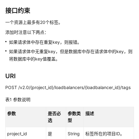
介
绍
接口约束
一个资源上最多有20个标签。
计
费
添加时注意以下两点：
说
如果请求体中存在重复key，则报错。
明
如果请求体中无重复key，但是数据库中存在请求体中的key，则
快
将数据库中的key值覆盖。
速
入
URI
门
POST /v2.0/{project_id}/loadbalancers/{loadbalancer_id}/tags
用
表1
参数说明
户
指
参数
是否必
参数类
描述
南
选
型
最
project_id
是
String
标签所在的项目ID。
佳