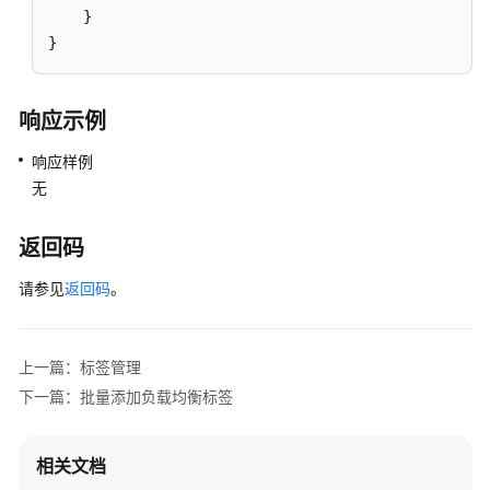
标
    }

签
}
查
询
响应示例
单
个
响应样例
负
无
载
均
返回码
衡
器
请参见
返回码
。
的
标
签
上一篇：标签管理
集
合
下一篇：批量添加负载均衡标签
查
相关文档
询