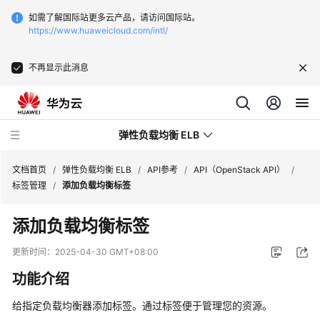
如需了解国际站更多云产品，请访问国际站。
https://www.huaweicloud.com/intl/
不再显示此消息
弹性负载均衡 ELB
文档首页
/
弹性负载均衡 ELB
/
API参考
/
API（OpenStack API）
/
标签管理
/
添加负载均衡标签
最
添加负载均衡标签
新
动
更新时间：
2025-04-30 GMT+08:00
态
功能介绍
产
给指定负载均衡器添加标签。通过标签便于管理您的资源。
品