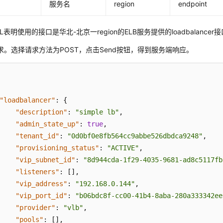
服务名
region
endpoint
L表明使用的接口是华北-北京一region的ELB服务提供的loadbalancer
求。选择请求方法为POST，点击Send按钮，得到服务端响应。
"loadbalancer"
:
{
"description"
:
"simple lb"
,
"admin_state_up"
:
true
,
"tenant_id"
:
"0d0bf0e8fb564cc9abbe526dbdca9248"
,
"provisioning_status"
:
"ACTIVE"
,
"vip_subnet_id"
:
"8d944cda-1f29-4035-9681-ad8c5117fb
"listeners"
:
[
]
,
"vip_address"
:
"192.168.0.144"
,
"vip_port_id"
:
"b06bdc8f-cc00-41b4-8aba-280a333342ee
"provider"
:
"vlb"
,
"pools"
:
[
]
,