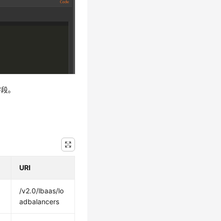
字段。
URI
/v2.0/lbaas/lo
adbalancers