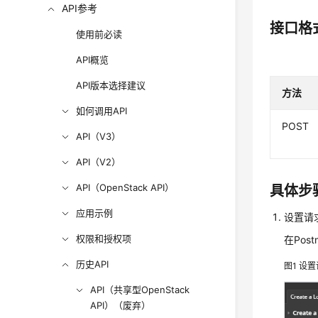
API参考
接口格
使用前必读
API概览
API版本选择建议
方法
如何调用API
POST
API（V3）
API（V2）
API（OpenStack API）
具体步
应用示例
设置请
权限和授权项
在Po
历史API
图1
设置
API（共享型OpenStack
API）（废弃）