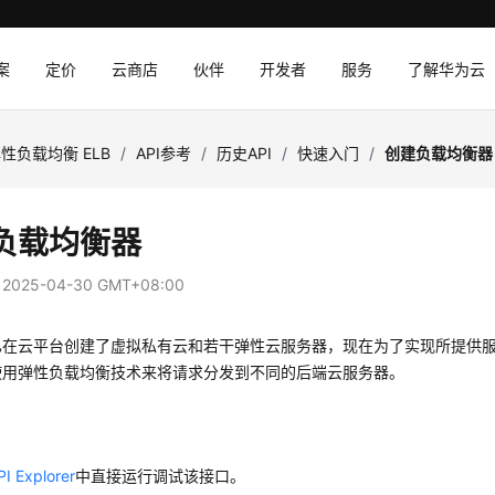
案
定价
云商店
伙伴
开发者
服务
了解华为云
性负载均衡 ELB
/
API参考
/
历史API
/
快速入门
/
创建负载均衡器
负载均衡器
：
2025-04-30 GMT+08:00
已在云平台创建了虚拟私有云和若干弹性云服务器，现在为了实现所提供
使用弹性负载均衡技术来将请求分发到不同的后端云服务器。
PI Explorer
中直接运行调试该接口。