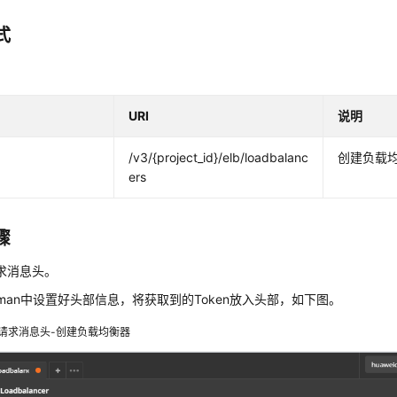
式
URI
说明
/v3/{project_id}/elb/loadbalanc
创建负载
ers
骤
求消息头。
stman中设置好头部信息，将获取到的Token放入头部，如下图。
请求消息头-创建负载均衡器