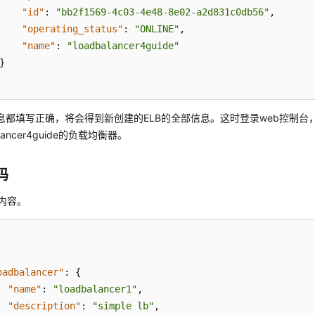
"id"
:
"bb2f1569-4c03-4e48-8e02-a2d831c0db56"
,
"operating_status"
:
"ONLINE"
,
"name"
:
"loadbalancer4guide"
}
息都填写正确，将会得到新创建的ELB的全部信息。这时登录web控制台
alancer4guide的负载均衡器。
码
内容。
oadbalancer"
:
{
"name"
:
"loadbalancer1"
,
"description"
:
"simple lb"
,