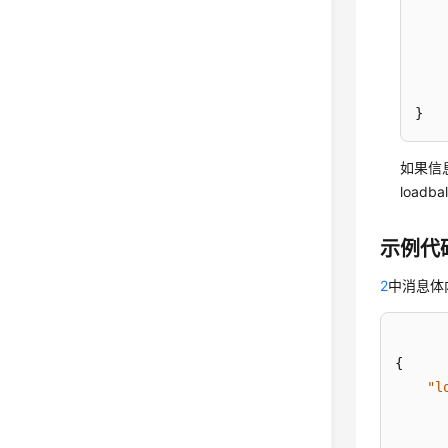
}
如果信
loadb
示例代
2
中消息体
{
"l